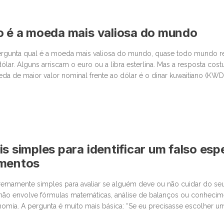
o é a moeda mais valiosa do mundo
gunta qual é a moeda mais valiosa do mundo, quase todo mundo 
ólar. Alguns arriscam o euro ou a libra esterlina. Mas a resposta cos
da de maior valor nominal frente ao dólar é o dinar kuwaitiano (KWD
proximadamente US$ 3,27 dólares, ou algo […]
s simples para identificar um falso espe
imentos
tremamente simples para avaliar se alguém deve ou não cuidar do seu
 não envolve fórmulas matemáticas, análise de balanços ou conheci
omia. A pergunta é muito mais básica: “Se eu precisasse escolher 
da, levaria em conta os mesmos critérios que estou utilizando […]