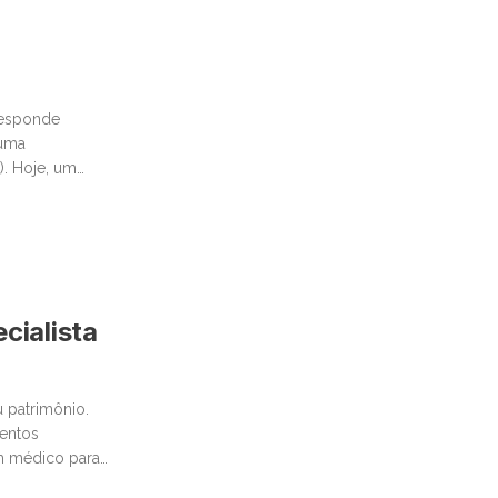
responde
tuma
). Hoje, um
cialista
 patrimônio.
mentos
um médico para