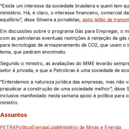
“Existe um interesse da sociedade brasileira e quem tem q
ministério. Há, é claro, o interesse financeiro, comercial
equilíbrio”, disse Silveira a jornalistas,
após leilão de trans
Em discussões sobre o programa Gás para Empregar, o mini
com as petroleiras eventuais restrições à reinjeção de gás
para tecnologias de armazenamento de CO2, que usam o 
tema, que pediram anonimato.
Segundo o ministro, as avaliações do MME levarão sempr
setor é privada, e que a Petrobras é uma sociedade de e
“Entendemos a natureza jurídica das empresas, mas não va
prejudicar a construção de uma sociedade melhor”, disse Si
inclusive manifestado nesta semana apoio à política para o
ministro.
Assuntos
PETR4
Política
Energia
Lula
Ministério de Minas e Energia