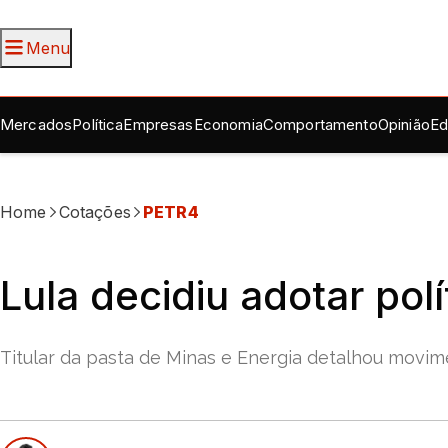
Menu
Mercados
Política
Empresas
Economia
Comportamento
Opinião
Ed
Home
Cotações
PETR4
Lula decidiu adotar pol
Titular da pasta de Minas e Energia detalhou movi