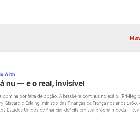
Mais
io Aith
á nu — e o real, invisível
omina por falta de opção. A brasileira continua no exílio. “Privilégio
ry Giscard d’Estaing, ministro das Finanças da França nos anos 1960,
os Estados Unidos de financiar déficits em sua própria moeda — e, ai
iança global. Enquanto o mundo […]