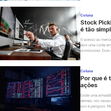
Coluna
Stock Pick
é tão simp
O acesso ao mercad
abrir uma conta em
promissoras. Esse 
para a bolsa. Mas,
Coluna
Por que é t
ações
Existe uma armadi
demais, nós neces
isso é perigoso. M