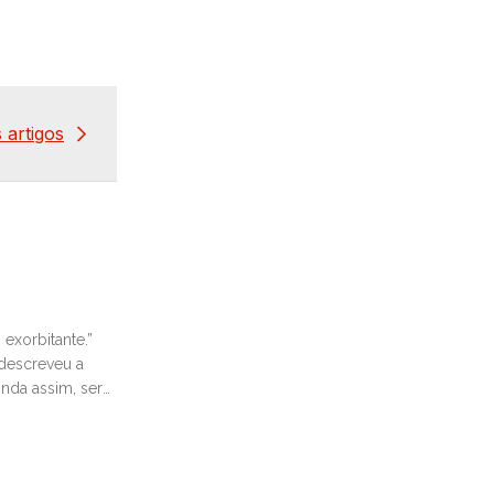
 artigos
 exorbitante.”
 descreveu a
nda assim, ser