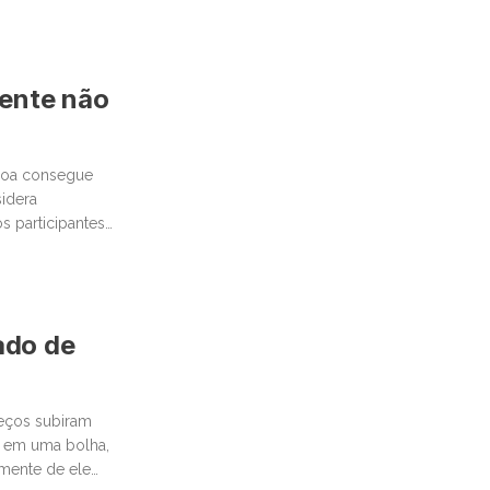
mente não
ssoa consegue
idera
 participantes
cado de
reços subiram
 em uma bolha,
emente de ele