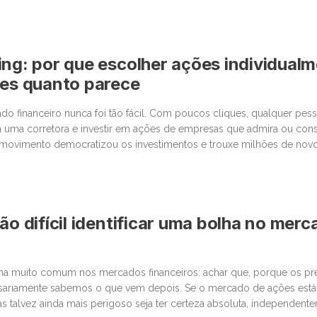
ing: por que escolher ações individual
les quanto parece
o financeiro nunca foi tão fácil. Com poucos cliques, qualquer pe
 uma corretora e investir em ações de empresas que admira ou cons
movimento democratizou os investimentos e trouxe milhões de novos
 junto com essa facilidade, surgiu um comportamento que […]
ão difícil identificar uma bolha no mer
lha muito comum nos mercados financeiros: achar que, porque os p
sariamente sabemos o que vem depois. Se o mercado de ações está
as talvez ainda mais perigoso seja ter certeza absoluta, independent