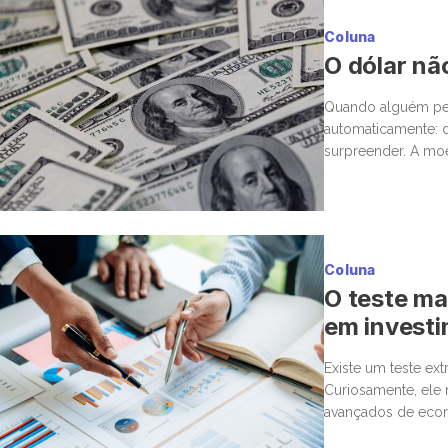
Coluna
O dólar nã
Quando alguém per
automaticamente: d
surpreender. A moe
único dinar vale a
Coluna
O teste mai
em invest
Existe um teste ex
Curiosamente, ele
avançados de econ
uma cirurgia delica