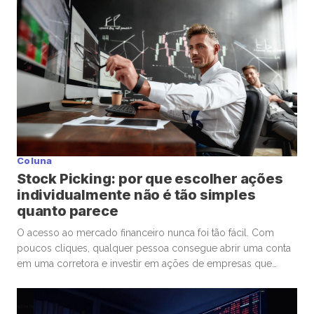
Coluna
Stock Picking: por que escolher ações
individualmente não é tão simples
quanto parece
O acesso ao mercado financeiro nunca foi tão fácil. Com
poucos cliques, qualquer pessoa consegue abrir uma conta
em uma corretora e investir em ações de empresas que
admira ou considera promissoras. Esse movimento
democratizou os investimentos e trouxe milhões de novos
participantes para a bolsa. Mas, junto com essa facilidade,