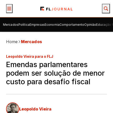
Mercados
Política
Empresas
Economia
Comportamento
Opinião
Educação f
Home
Mercados
Leopoldo Vieira para o FLJ
Emendas parlamentares
podem ser solução de menor
custo para desafio fiscal
Leopoldo Vieira