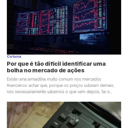
surgiu um comportamento que […]
Coluna
Por que é tão difícil identificar uma
bolha no mercado de ações
Existe uma armadilha muito comum nos mercados
financeiros: achar que, porque os preços subiram demais,
nós necessariamente sabemos o que vem depois. Se o
mercado de ações está em uma bolha, isso é perigoso. Mas
talvez ainda mais perigoso seja ter certeza absoluta,
independentemente de ele estar ou não. Nas últimas
semanas, vimos movimentos impressionantes. […]