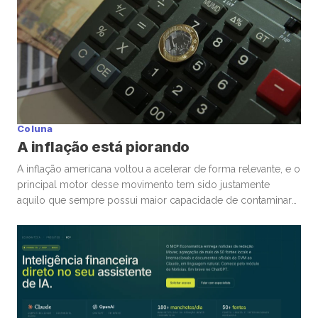
Coluna
A inflação está piorando
A inflação americana voltou a acelerar de forma relevante, e o
principal motor desse movimento tem sido justamente
aquilo que sempre possui maior capacidade de contaminar
rapidamente a economia global: energia. A guerra
envolvendo Irã, Estados Unidos e toda a tensão no Estreito
de Ormuz trouxe novamente para o centro da discussão um
tema que […]