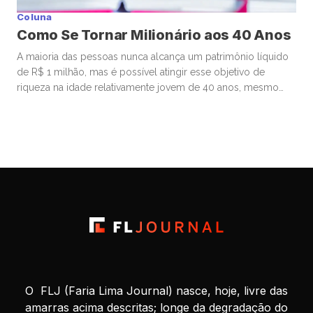
Coluna
Como Se Tornar Milionário aos 40 Anos
A maioria das pessoas nunca alcança um patrimônio líquido
de R$ 1 milhão, mas é possível atingir esse objetivo de
riqueza na idade relativamente jovem de 40 anos, mesmo
começando de origens humildes. Muitos que se tornam
milionários aos 40 começam a investir ainda bem jovens,
estão dispostos a assumir riscos financeiros calculados e
priorizam […]
O FLJ (Faria Lima Journal) nasce, hoje, livre das
amarras acima descritas; longe da degradação do