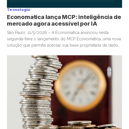
Tecnologia
Economatica lança MCP: inteligência de
mercado agora acessível por IA
São Paulo, 11/5/2026 – A Economatica anunciou nesta
segunda-feira o lançamento do MCP Economatica, uma nova
solução que permite acessar sua base proprietária de dados
financeiros e de mercado por meio de assistentes de
Inteligência Artificial. A ferramenta, baseada no Model Context
Protocol (MCP), possibilita que clientes consultem dados de
mercado em linguagem natural diretamente […]