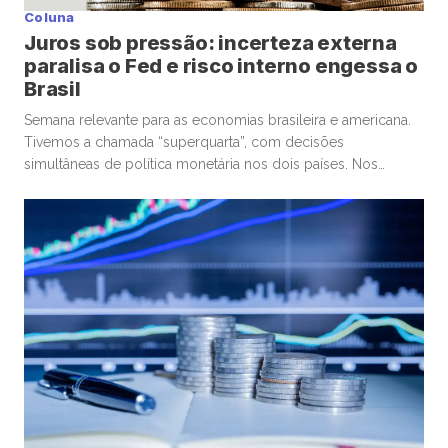
Coluna
Juros sob pressão: incerteza externa
paralisa o Fed e risco interno engessa o
Brasil
Semana relevante para as economias brasileira e americana.
Tivemos a chamada “superquarta”, com decisões
simultâneas de política monetária nos dois países. Nos
Estados Unidos, o Federal Reserve optou por manter a taxa
de juros. No Brasil, o Banco Central seguiu um caminho
diferente, com um corte marginal, bastante conservador.
Começando pelos Estados Unidos, o ponto […]