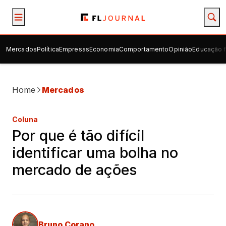
Mercados
Política
Empresas
Economia
Comportamento
Opinião
Educação f
Home
Mercados
Coluna
Por que é tão difícil
identificar uma bolha no
mercado de ações
Bruno Corano