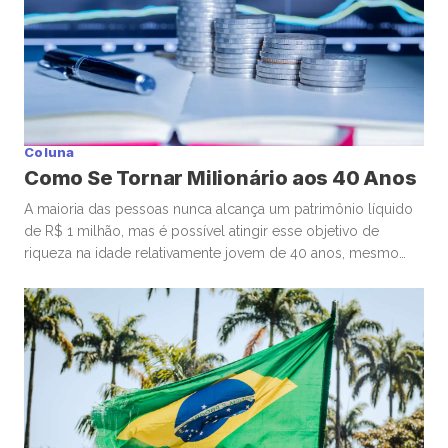
Coluna
Como Se Tornar Milionário aos 40 Anos
A maioria das pessoas nunca alcança um patrimônio líquido
de R$ 1 milhão, mas é possível atingir esse objetivo de
riqueza na idade relativamente jovem de 40 anos, mesmo
começando de origens humildes. Muitos que se tornam
milionários aos 40 começam a investir ainda bem jovens,
estão dispostos a assumir riscos financeiros calculados e
priorizam […]