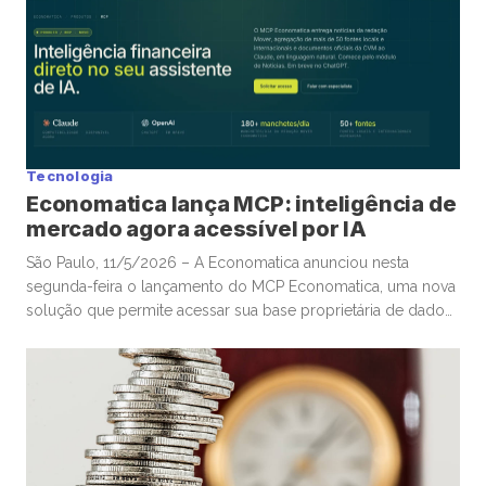
envolvendo Irã, Estados Unidos e toda a tensão no Estreito
de Ormuz trouxe novamente para o centro da discussão um
tema que […]
Tecnologia
Economatica lança MCP: inteligência de
mercado agora acessível por IA
São Paulo, 11/5/2026 – A Economatica anunciou nesta
segunda-feira o lançamento do MCP Economatica, uma nova
solução que permite acessar sua base proprietária de dados
financeiros e de mercado por meio de assistentes de
Inteligência Artificial. A ferramenta, baseada no Model Context
Protocol (MCP), possibilita que clientes consultem dados de
mercado em linguagem natural diretamente […]