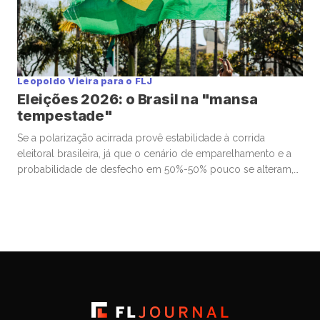
Leopoldo Vieira para o FLJ
Eleições 2026: o Brasil na "mansa
tempestade"
Se a polarização acirrada provê estabilidade à corrida
eleitoral brasileira, já que o cenário de emparelhamento e a
probabilidade de desfecho em 50%-50% pouco se alteram,
ela também contém o risco de “morte súbita” na apuração,
alimentado pela alternância eventual da liderança nas
pesquisas. Resultado: uma combinação paradoxal entre zona
de conforto e imprevisibilidade, que […]