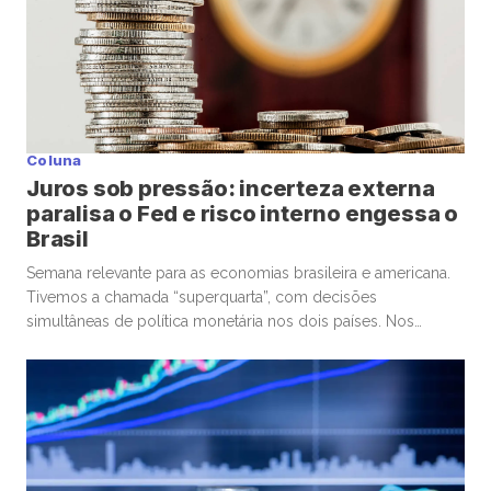
Coluna
Juros sob pressão: incerteza externa
paralisa o Fed e risco interno engessa o
Brasil
Semana relevante para as economias brasileira e americana.
Tivemos a chamada “superquarta”, com decisões
simultâneas de política monetária nos dois países. Nos
Estados Unidos, o Federal Reserve optou por manter a taxa
de juros. No Brasil, o Banco Central seguiu um caminho
diferente, com um corte marginal, bastante conservador.
Começando pelos Estados Unidos, o ponto […]