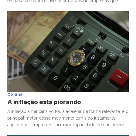
em uma corretora e investir em ações de empresas que
admira ou considera promissoras. Esse movimento
democratizou os investimentos e trouxe milhões de novos
participantes para a bolsa. Mas, junto com essa facilidade,
surgiu um comportamento que […]
Coluna
A inflação está piorando
A inflação americana voltou a acelerar de forma relevante, e o
principal motor desse movimento tem sido justamente
aquilo que sempre possui maior capacidade de contaminar
rapidamente a economia global: energia. A guerra