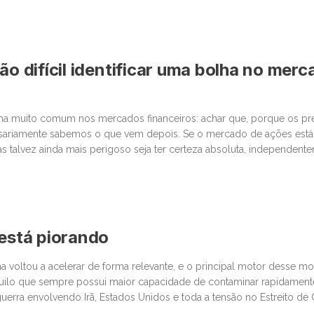
 junto com essa facilidade, surgiu um comportamento que […]
ão difícil identificar uma bolha no mer
lha muito comum nos mercados financeiros: achar que, porque os p
sariamente sabemos o que vem depois. Se o mercado de ações está
as talvez ainda mais perigoso seja ter certeza absoluta, independent
últimas semanas, vimos movimentos impressionantes. […]
 está piorando
na voltou a acelerar de forma relevante, e o principal motor desse 
quilo que sempre possui maior capacidade de contaminar rapidamen
 guerra envolvendo Irã, Estados Unidos e toda a tensão no Estreito d
centro da discussão um tema que […]