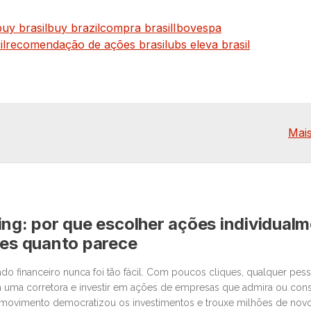
buy brasil
buy brazil
compra brasil
Ibovespa
l
recomendação de ações brasil
ubs eleva brasil
Mais
ing: por que escolher ações individual
les quanto parece
o financeiro nunca foi tão fácil. Com poucos cliques, qualquer pe
 uma corretora e investir em ações de empresas que admira ou cons
movimento democratizou os investimentos e trouxe milhões de novos