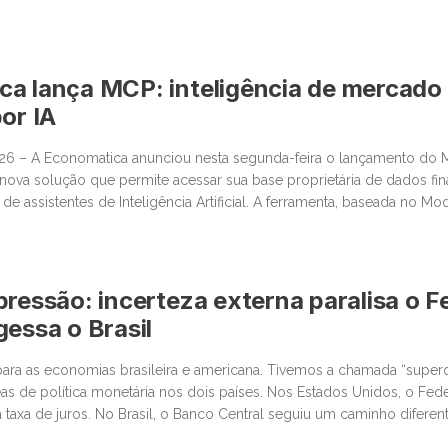
a lança MCP: inteligência de mercado
or IA
026 – A Economatica anunciou nesta segunda-feira o lançamento do
ova solução que permite acessar sua base proprietária de dados fin
e assistentes de Inteligência Artificial. A ferramenta, baseada no Mo
ssibilita que clientes consultem dados de mercado em linguagem na
pressão: incerteza externa paralisa o Fe
gessa o Brasil
ara as economias brasileira e americana. Tivemos a chamada “super
as de política monetária nos dois países. Nos Estados Unidos, o Fed
 taxa de juros. No Brasil, o Banco Central seguiu um caminho difere
stante conservador. Começando pelos Estados Unidos, o ponto […]