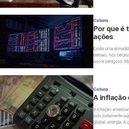
para a bolsa. Mas,
Coluna
Por que é t
ações
Existe uma armadi
demais, nós neces
isso é perigoso. M
estar ou não. Nas 
Coluna
A inflação
A inflação america
sido justamente a
global: energia. A
novamente para o 