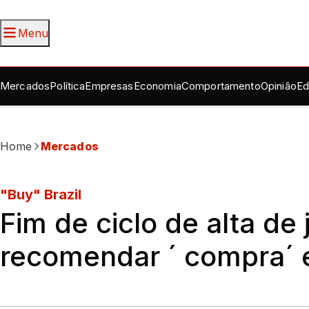
Menu
Mercados
Política
Empresas
Economia
Comportamento
Opinião
Ed
Home
Mercados
"Buy" Brazil
Fim de ciclo de alta de
recomendar ´ compra´ 