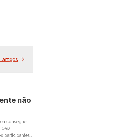
 artigos
mente não
ssoa consegue
idera
 participantes