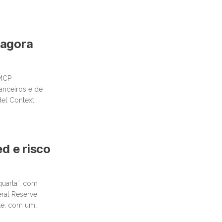
 agora
 MCP
anceiros e de
del Context
tural
d e risco
quarta”, com
eral Reserve
nte, com um