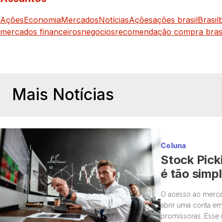
Ações
Economia
Mercados
Notícias
Ações
ações brasil
Brasil
mercados financeiros
negocios
recomendação compra brasi
Mais Notícias
Coluna
Stock Pick
é tão simp
O acesso ao mercad
abrir uma conta em
promissoras. Esse 