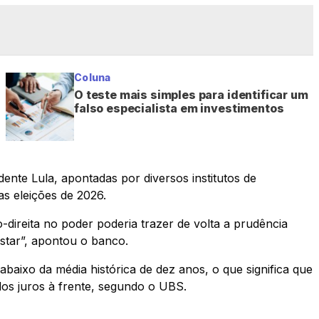
Coluna
O teste mais simples para identificar um
falso especialista em investimentos
nte Lula, apontadas por diversos institutos de
s eleições de 2026.
ireita no poder poderia trazer de volta a prudência
ostar”, apontou o banco.
aixo da média histórica de dez anos, o que significa que
s juros à frente, segundo o UBS.