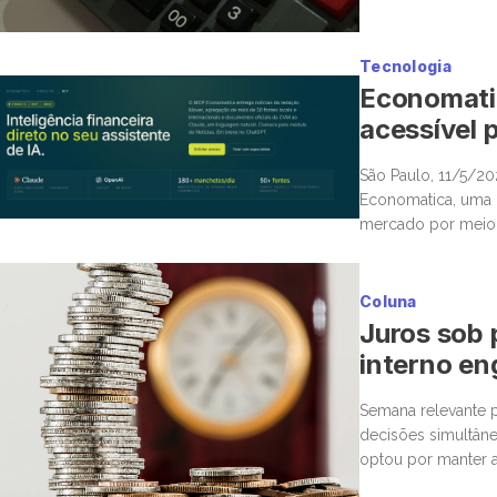
Tecnologia
Economatic
acessível p
São Paulo, 11/5/2
Economatica, uma n
mercado por meio d
Protocol (MCP), po
diretamente […]
Coluna
Juros sob 
interno en
Semana relevante p
decisões simultâne
optou por manter a
corte marginal, ba