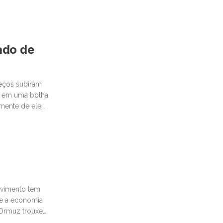
cado de
reços subiram
 em uma bolha,
emente de ele
movimento tem
te a economia
e Ormuz trouxe