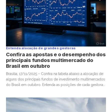
Entenda alocação de grandes gestoras
Confira as apostas e o desempenho dos
principais fundos multimercado do
Brasil em outubro
Brasília, 17/11/2025 – Confira na tabela abaixo a alocação de
alguns dos principais fundos de investimento multimercados
do Brasil em outubro. Entenda as posições de cada gestora
em mercados de ações, câmbio, renda variável, crédito e etc.
O levantamento inclui, até o momento, observações de
fundos geridos pela Verde, Legacy, Kapitalo, Opportunity, TC
e Ibiuna. […]