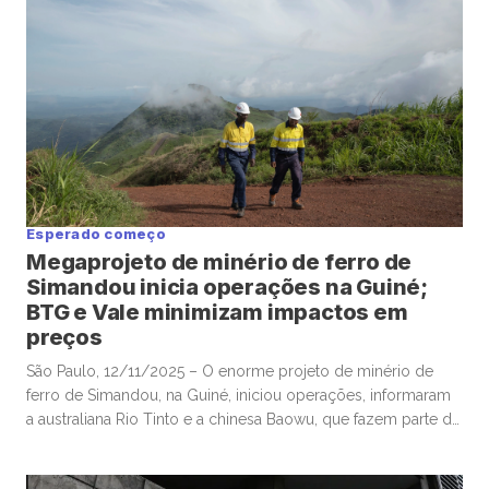
Esperado começo
Megaprojeto de minério de ferro de
Simandou inicia operações na Guiné;
BTG e Vale minimizam impactos em
preços
São Paulo, 12/11/2025 – O enorme projeto de minério de
ferro de Simandou, na Guiné, iniciou operações, informaram
a australiana Rio Tinto e a chinesa Baowu, que fazem parte do
grupo de empresas envolvidas nos longos esforços para
exploração das promissoras reservas, com a Rio estimando