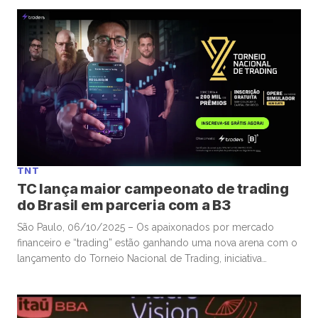
O levantamento inclui, até o momento, observações de
fundos geridos pela Verde, Legacy, Kapitalo, Opportunity, TC
e Ibiuna. […]
TNT
TC lança maior campeonato de trading
do Brasil em parceria com a B3
São Paulo, 06/10/2025 – Os apaixonados por mercado
financeiro e “trading” estão ganhando uma nova arena com o
lançamento do Torneio Nacional de Trading, iniciativa
promovida em parceria entre o TC, por meio da corretora
Traders, e a B3, responsável pela operação da bolsa
brasileira. O torneio de “trading”, que será o maior do Brasil,