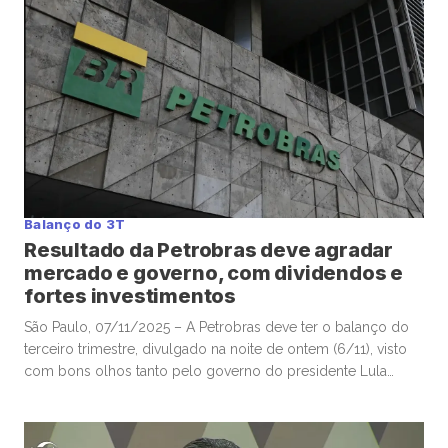
que a região poderá exportar até 120 milhões de […]
Balanço do 3T
Resultado da Petrobras deve agradar
mercado e governo, com dividendos e
fortes investimentos
São Paulo, 07/11/2025 – A Petrobras deve ter o balanço do
terceiro trimestre, divulgado na noite de ontem (6/11), visto
com bons olhos tanto pelo governo do presidente Lula
quanto pelo mercado financeiro, com números que
combinam fortes investimentos, acima do previsto, com
continuidade dos pagamentos de dividendos e resultados