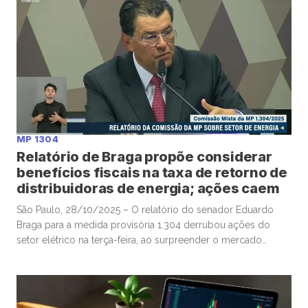
financeiros e operacionais melhores que […]
MP 1304
Relatório de Braga propõe considerar
benefícios fiscais na taxa de retorno de
distribuidoras de energia; ações caem
São Paulo, 28/10/2025 – O relatório do senador Eduardo
Braga para a medida provisória 1.304 derrubou ações do
setor elétrico na terça-feira, ao surpreender o mercado
financeiro com proposta que na prática permitiria capturar
para os consumidores, via tarifa, benefícios fiscais de
empresas de distribuição de energia. Neoenergia, Equatorial
e Energisa despencaram na bolsa de […]