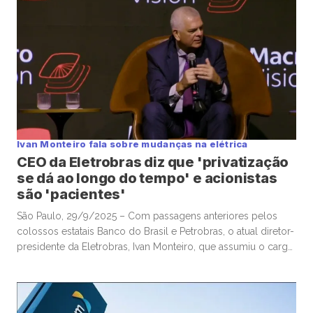
[…]
Ivan Monteiro fala sobre mudanças na elétrica
CEO da Eletrobras diz que 'privatização
se dá ao longo do tempo' e acionistas
são 'pacientes'
São Paulo, 29/9/2025 – Com passagens anteriores pelos
colossos estatais Banco do Brasil e Petrobras, o atual diretor-
presidente da Eletrobras, Ivan Monteiro, que assumiu o cargo
após a privatização da maior elétrica da América Latina,
admitiu nesta segunda-feira que teve certa frustração de
expectativas com a complexidade da “mudança de chave” na
companhia. Escolhido para […]