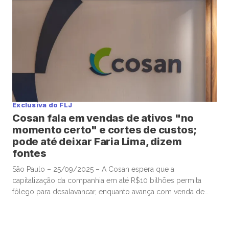
Novonor e pela Petrobras vinha há tempos buscando
possível atração de um novo […]
Exclusiva do FLJ
Cosan fala em vendas de ativos "no
momento certo" e cortes de custos;
pode até deixar Faria Lima, dizem
fontes
São Paulo – 25/09/2025 – A Cosan espera que a
capitalização da companhia em até R$10 bilhões permita
fôlego para desalavancar, enquanto avança com venda de
alguns ativos no momento certo e promove medidas de
corte de custos, que podem incluir até a saída da sede da
holding da valorizada região da Faria Lima, em […]