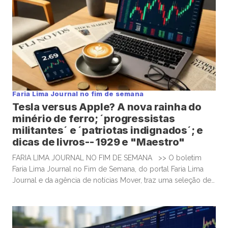
Faria Lima Journal no fim de semana
Tesla versus Apple? A nova rainha do
minério de ferro; ´progressistas
militantes´ e ´patriotas indignados´; e
dicas de livros-- 1929 e "Maestro"
FARIA LIMA JOURNAL NO FIM DE SEMANA >> O boletim
Faria Lima Journal no Fim de Semana, do portal Faria Lima
Journal e da agência de notícias Mover, traz uma seleção de
conteúdos e leituras para investidores dispostos a gastar
algum tempo no sábado e domingo para leituras mais
aprofundadas de boas histórias e materiais informativos.
Tesla deve enfrentar nova […]