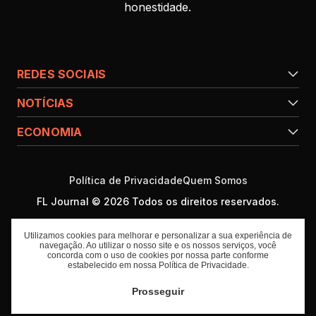
honestidade.
REDES SOCIAIS
NOTÍCIAS
ECONOMIA
Política de Privacidade
Quem Somos
FL Journal © 2026 Todos os direitos reservados.
Utilizamos cookies para melhorar e personalizar a sua experiência de
navegação. Ao utilizar o nosso site e os nossos serviços, você
concorda com o uso de cookies por nossa parte conforme
estabelecido em nossa
Política de Privacidade
.
Prosseguir