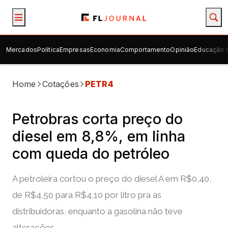
Mercados
Política
Empresas
Economia
Comportamento
Opinião
Educação f
Home
Cotações
PETR4
Petrobras corta preço do
diesel em 8,8%, em linha
com queda do petróleo
A petroleira cortou o preço do diesel A em R$0,40,
de R$4,50 para R$4,10 por litro pra as
distribuidoras, enquanto a gasolina não teve
alterações