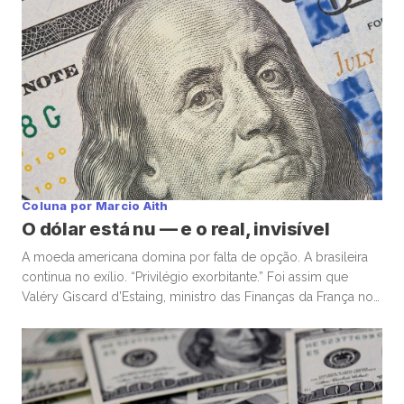
Coluna por Marcio Aith
O dólar está nu — e o real, invisível
A moeda americana domina por falta de opção. A brasileira
continua no exílio. “Privilégio exorbitante.” Foi assim que
Valéry Giscard d’Estaing, ministro das Finanças da França nos
anos 1960, descreveu a capacidade única dos Estados
Unidos de financiar déficits em sua própria moeda — e, ainda
assim, ser premiado com confiança global. Enquanto o
mundo […]