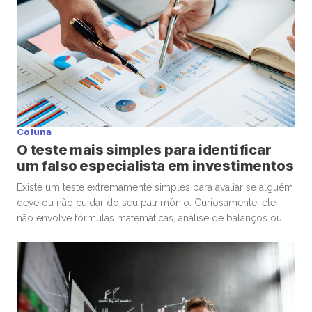
Coluna
O teste mais simples para identificar
um falso especialista em investimentos
Existe um teste extremamente simples para avaliar se alguém
deve ou não cuidar do seu patrimônio. Curiosamente, ele
não envolve fórmulas matemáticas, análise de balanços ou
conhecimentos avançados de economia. A pergunta é muito
mais básica: “Se eu precisasse escolher um médico para
uma cirurgia delicada, levaria em conta os mesmos critérios
que estou utilizando […]