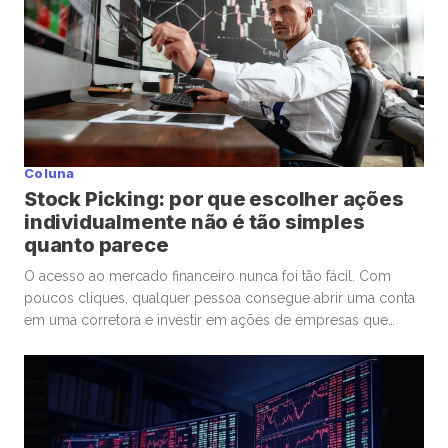
Coluna
Stock Picking: por que escolher ações
individualmente não é tão simples
quanto parece
O acesso ao mercado financeiro nunca foi tão fácil. Com
poucos cliques, qualquer pessoa consegue abrir uma conta
em uma corretora e investir em ações de empresas que
admira ou considera promissoras. Esse movimento
democratizou os investimentos e trouxe milhões de novos
participantes para a bolsa. Mas, junto com essa facilidade,
surgiu um comportamento que […]