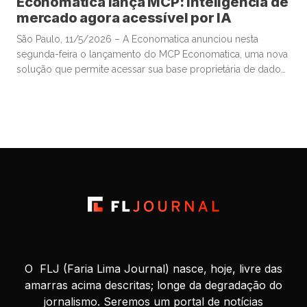
Economatica lança MCP: inteligência de
mercado agora acessível por IA
São Paulo, 11/5/2026 – A Economatica anunciou nesta
segunda-feira o lançamento do MCP Economatica, uma nova
solução que permite acessar sua base proprietária de dados
financeiros e de mercado por meio de assistentes de
Inteligência Artificial. A ferramenta, baseada no Model Context
Protocol (MCP), possibilita que clientes consultem dados de
mercado em linguagem natural diretamente […]
O FLJ (Faria Lima Journal) nasce, hoje, livre das
amarras acima descritas; longe da degradação do
jornalismo. Seremos um portal de notícias