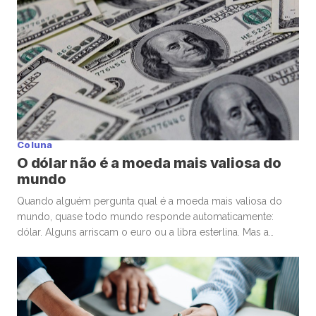
Coluna
O dólar não é a moeda mais valiosa do
mundo
Quando alguém pergunta qual é a moeda mais valiosa do
mundo, quase todo mundo responde automaticamente:
dólar. Alguns arriscam o euro ou a libra esterlina. Mas a
resposta costuma surpreender. A moeda de maior valor
nominal frente ao dólar é o dinar kuwaitiano (KWD). Hoje, um
único dinar vale aproximadamente US$ 3,27 dólares, ou algo
[…]