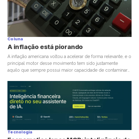
Coluna
A inflação está piorando
A inflação americana voltou a acelerar de forma relevante, e o
principal motor desse movimento tem sido justamente
aquilo que sempre possui maior capacidade de contaminar
rapidamente a economia global: energia. A guerra
envolvendo Irã, Estados Unidos e toda a tensão no Estreito
de Ormuz trouxe novamente para o centro da discussão um
tema que […]
Tecnologia