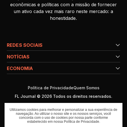
econômicas e políticas com a missão de fornecer
um ativo cada vez mais raro neste mercado: a
honestidade.
REDES SOCIAIS
NOTÍCIAS
ECONOMIA
Política de Privacidade
Quem Somos
FL Journal © 2026 Todos os direitos reservados.
Utilizamos cookies para melhorar e personalizar a sua experiência de
navegação. Ao utilizar o nosso site e os nossos serviços, você
concorda com o uso de cookies por nossa parte conforme
estabelecido em nossa
Política de Privacidade
.