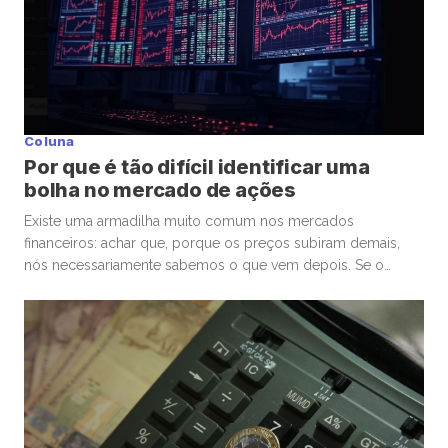
Coluna
Por que é tão difícil identificar uma
bolha no mercado de ações
Existe uma armadilha muito comum nos mercados
financeiros: achar que, porque os preços subiram demais,
nós necessariamente sabemos o que vem depois. Se o
mercado de ações está em uma bolha, isso é perigoso. Mas
talvez ainda mais perigoso seja ter certeza absoluta,
independentemente de ele estar ou não. Nas últimas
semanas, vimos movimentos impressionantes. […]