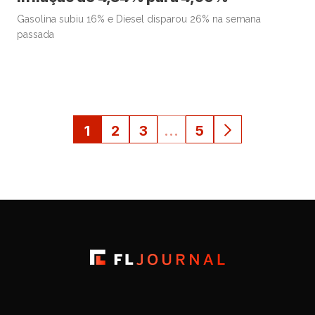
Gasolina subiu 16% e Diesel disparou 26% na semana
passada
1
2
3
…
5