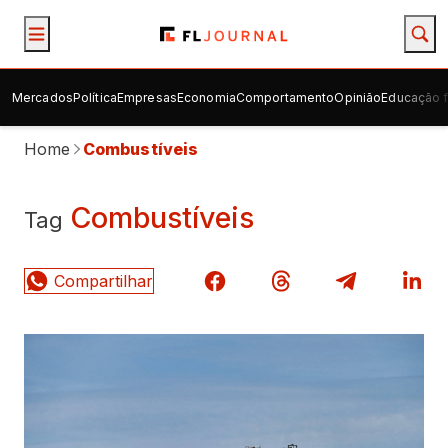
Mercados
Política
Empresas
Economia
Comportamento
Opinião
Educação f
Home
Combustíveis
Combustíveis
Tag