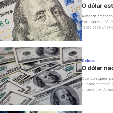
O dólar est
A moeda americana d
Foi assim que Valé
capacidade única d
premiado com conf
Coluna
O dólar nã
Quando alguém per
automaticamente: d
surpreender. A moe
único dinar vale a