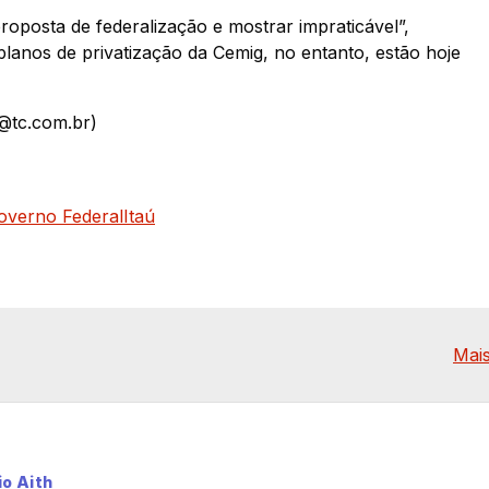
oposta de federalização e mostrar impraticável”,
anos de privatização da Cemig, no entanto, estão hoje
r@tc.com.br)
overno Federal
Itaú
Mais
io Aith