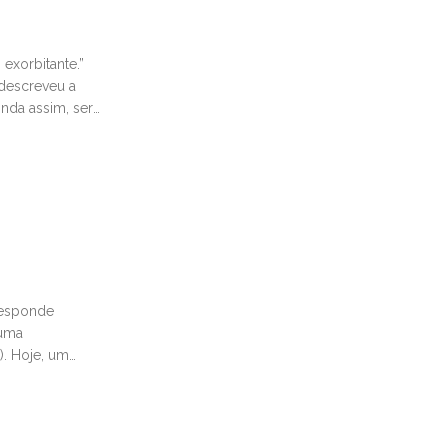
 exorbitante.”
 descreveu a
nda assim, ser
responde
tuma
). Hoje, um