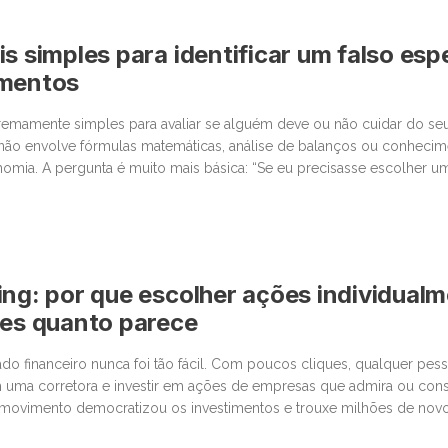
s simples para identificar um falso espe
imentos
tremamente simples para avaliar se alguém deve ou não cuidar do seu
 não envolve fórmulas matemáticas, análise de balanços ou conheci
omia. A pergunta é muito mais básica: “Se eu precisasse escolher 
da, levaria em conta os mesmos critérios que estou utilizando […]
ing: por que escolher ações individual
les quanto parece
o financeiro nunca foi tão fácil. Com poucos cliques, qualquer pe
 uma corretora e investir em ações de empresas que admira ou cons
movimento democratizou os investimentos e trouxe milhões de novos
 junto com essa facilidade, surgiu um comportamento que […]