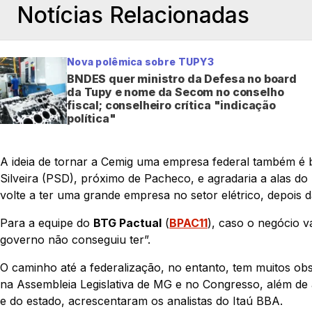
Notícias Relacionadas
Nova polêmica sobre TUPY3
BNDES quer ministro da Defesa no board
da Tupy e nome da Secom no conselho
fiscal; conselheiro crítica "indicação
política"
A ideia de tornar a Cemig uma empresa federal também é b
Silveira (PSD), próximo de Pacheco, e agradaria a alas do
volte a ter uma grande empresa no setor elétrico, depois d
Para a equipe do
BTG Pactual
(
BPAC11
), caso o negócio v
governo não conseguiu ter”.
O caminho até a federalização, no entanto, tem muitos obs
na Assembleia Legislativa de MG e no Congresso, além de
e do estado, acrescentaram os analistas do Itaú BBA.