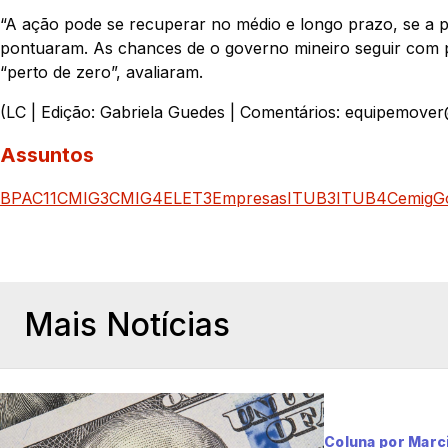
“A ação pode se recuperar no médio e longo prazo, se a pr
pontuaram. As chances de o governo mineiro seguir com pl
“perto de zero”, avaliaram.
(LC | Edição: Gabriela Guedes | Comentários: equipemove
Assuntos
BPAC11
CMIG3
CMIG4
ELET3
Empresas
ITUB3
ITUB4
Cemig
G
Mais Notícias
Coluna por Marc