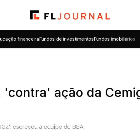
ucação financeira
Fundos de investimentos
Fundos imobiliários
 'contra' ação da Cemi
G4", escreveu a equipe do BBA