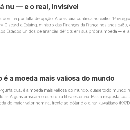
á nu — e o real, invisível
omina por falta de opção. A brasileira continua no exílio. “Privilégio
ry Giscard d’Estaing, ministro das Finanças da França nos anos 1960,
os Estados Unidos de financiar déficits em sua própria moeda — e, ai
iança global. Enquanto o mundo […]
o é a moeda mais valiosa do mundo
gunta qual é a moeda mais valiosa do mundo, quase todo mundo 
ólar. Alguns arriscam o euro ou a libra esterlina. Mas a resposta cos
da de maior valor nominal frente ao dólar é o dinar kuwaitiano (KWD
proximadamente US$ 3,27 dólares, ou algo […]