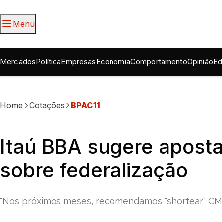
Menu
Mercados
Política
Empresas
Economia
Comportamento
Opinião
Ed
Home
Cotações
BPAC11
Itaú BBA sugere aposta
sobre federalização
"Nos próximos meses, recomendamos "shortear" CMI