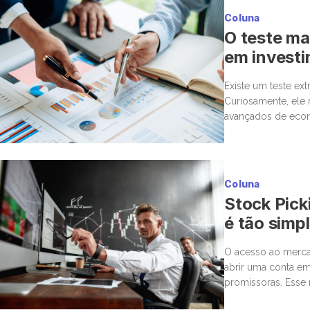
Coluna
O teste mai
em invest
Existe um teste ex
Curiosamente, ele
avançados de econ
uma cirurgia delica
Coluna
Stock Pick
é tão simp
O acesso ao mercad
abrir uma conta em
promissoras. Esse 
para a bolsa. Mas,