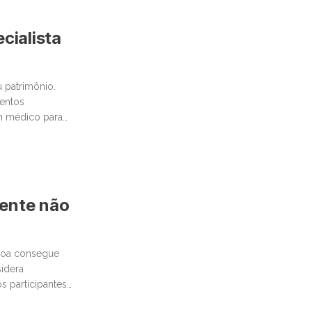
cialista
 patrimônio.
mentos
um médico para
mente não
ssoa consegue
idera
 participantes