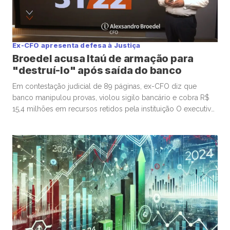
Ex-CFO apresenta defesa à Justiça
Broedel acusa Itaú de armação para
"destruí-lo" após saída do banco
Em contestação judicial de 89 páginas, ex-CFO diz que
banco manipulou provas, violou sigilo bancário e cobra R$
15,4 milhões em recursos retidos pela instituição O executivo
Alexsandro Broedel, ex-diretor financeiro do Itaú Unibanco,
apresentou uma defesa explosiva à Justiça, obtida com
exclusividade pelo FLJ. Em um documento de 89 páginas,
ele acusa o maior […]