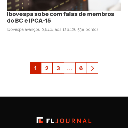
Ibovespa sobe com falas de membros
do BC e IPCA-15
Ibovespa avançou 0,64%, aos 126.126.538 pontos
1
2
3
…
6