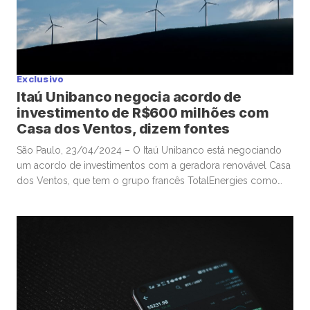
Exclusivo
Itaú Unibanco negocia acordo de
investimento de R$600 milhões com
Casa dos Ventos, dizem fontes
São Paulo, 23/04/2024 – O Itaú Unibanco está negociando
um acordo de investimentos com a geradora renovável Casa
dos Ventos, que tem o grupo francês TotalEnergies como
sócio minoritário, em transação estimada em cerca de
R$600 milhões, disseram fontes à Mover nesta terça-feira. As
conversas sobre a operação estão em fase final, e o negócio
[…]