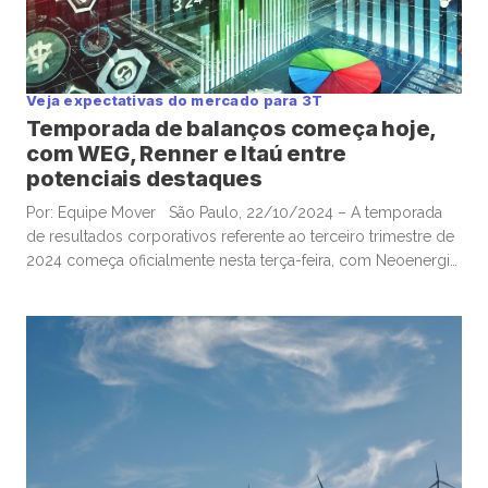
Veja expectativas do mercado para 3T
Temporada de balanços começa hoje,
com WEG, Renner e Itaú entre
potenciais destaques
Por: Equipe Mover São Paulo, 22/10/2024 – A temporada
de resultados corporativos referente ao terceiro trimestre de
2024 começa oficialmente nesta terça-feira, com Neoenergia
e Rumo dando pontapé inicial à divulgação de balanços. Na
quinta-feira, a mineradora Vale é a primeira a reportar entre as
gigantes conhecidas como bluechips. De acordo com
analistas […]