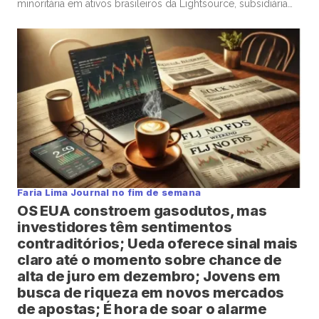
minoritária em ativos brasileiros da Lightsource, subsidiária
de renováveis da britânica BP, foi questionada por Jean Paul
Prates, ex-CEO da estatal, que citou “risco de confundir
transição energética com má alocação de capital”. A
Petrobras […]
Faria Lima Journal no fim de semana
OS EUA constroem gasodutos, mas
investidores têm sentimentos
contraditórios; Ueda oferece sinal mais
claro até o momento sobre chance de
alta de juro em dezembro; Jovens em
busca de riqueza em novos mercados
de apostas; É hora de soar o alarme