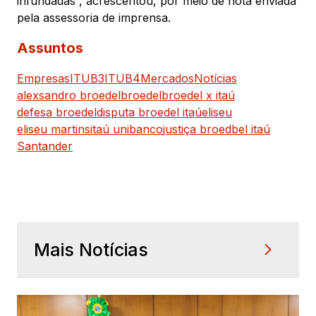
infundadas”, acrescentou, por meio de nota enviada
pela assessoria de imprensa.
Assuntos
Empresas
ITUB3
ITUB4
Mercados
Notícias
alexsandro broedel
broedel
broedel x itaú
defesa broedel
disputa broedel itaú
eliseu
eliseu martins
itaú unibanco
justiça broedbel itaú
Santander
Mais Notícias