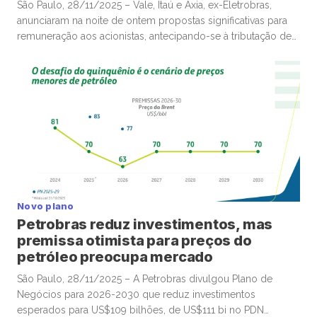
São Paulo, 28/11/2025 – Vale, Itaú e Axia, ex-Eletrobras,
anunciaram na noite de ontem propostas significativas para
remuneração aos acionistas, antecipando-se à tributação de
dividendos mensais acima de R$50 mil pagos por empresas
a pessoas físicas partir de 2026, em movimento que poderá
ganhar mais tração até o fim deste ano e deve envolver
diversas companhias listadas em bolsa. A Vale, por
exemplo, anunciou remuneração total de R$3,58 por […]
Novo plano
Petrobras reduz investimentos, mas
premissa otimista para preços do
petróleo preocupa mercado
São Paulo, 28/11/2025 – A Petrobras divulgou Plano de
Negócios para 2026-2030 que reduz investimentos
esperados para US$109 bilhões, de US$111 bi no PDN