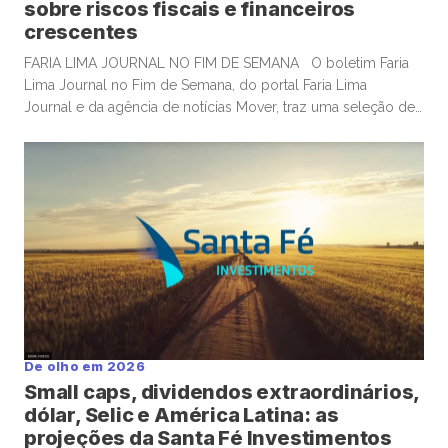
sobre riscos fiscais e financeiros
crescentes
FARIA LIMA JOURNAL NO FIM DE SEMANA O boletim Faria
Lima Journal no Fim de Semana, do portal Faria Lima
Journal e da agência de notícias Mover, traz uma seleção de
conteúdos e leituras para investidores dispostos a gastar
algum tempo no sábado e domingo para leituras mais
aprofundadas de boas histórias e materiais informativos. OS
EUA constroem gasodutos; mas investidores […]
De olho em 2026
Small caps, dividendos extraordinários,
dólar, Selic e América Latina: as
projeções da Santa Fé Investimentos