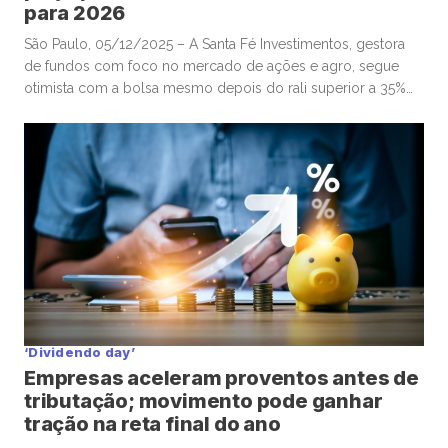
para 2026
São Paulo, 05/12/2025 – A Santa Fé Investimentos, gestora
de fundos com foco no mercado de ações e agro, segue
otimista com a bolsa mesmo depois do rali superior a 35%
do Ibovespa em 2025. Em entrevista à Mover/Faria
Lima Journal, o sócio e gestor Gabriel Diniz Junqueira
defendeu que o movimento de alta dos ativos de […]
‘Dividendo day’
Empresas aceleram proventos antes de
tributação; movimento pode ganhar
tração na reta final do ano