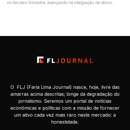
no terceiro trimestre, avançando na integração de ativos
comprados da AES Brasil e mostrando ganhos de eficiência,
mas viu os resultados pesadamente afetados por fatores
“exógenos”, e agora aguarda ansiosa por potencial ajuda
milionária que […]
O FLJ (Faria Lima Journal) nasce, hoje, livre das
amarras acima descritas; longe da degradação do
jornalismo. Seremos um portal de notícias
econômicas e políticas com a missão de fornecer
um ativo cada vez mais raro neste mercado: a
honestidade.