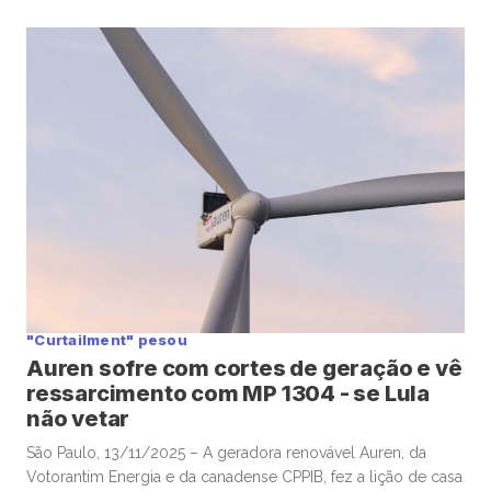
anterior (2025-2030), em linha com expectativas do
mercado, depois de notícias que anteciparam os números,
mas com premissas otimistas para os preços do petróleo
nos próximos anos que geraram alguma preocupação […]
"Curtailment" pesou
Auren sofre com cortes de geração e vê
ressarcimento com MP 1304 - se Lula
não vetar
São Paulo, 13/11/2025 – A geradora renovável Auren, da
Votorantim Energia e da canadense CPPIB, fez a lição de casa