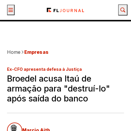
Mercados
Política
Empresas
Economia
Comportamento
Opinião
Educação f
Home
Empresas
Ex-CFO apresenta defesa à Justiça
Broedel acusa Itaú de
armação para "destruí-lo"
após saída do banco
Marcio Aith