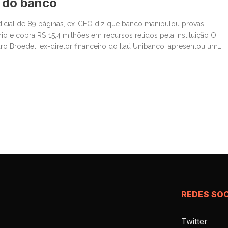
 do banco
icial de 89 páginas, ex-CFO diz que banco manipulou provas,
rio e cobra R$ 15,4 milhões em recursos retidos pela instituição O
ro Broedel, ex-diretor financeiro do Itaú Unibanco, apresentou uma
 Justiça, obtida com exclusividade pelo FLJ. Em um documento de
sa o maior […]
REDES SOC
Twitter