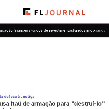
ucação financeira
Fundos de investimentos
Fundos imobiliários
a defesa à Justiça
usa Itaú de armação para "destruí-lo"