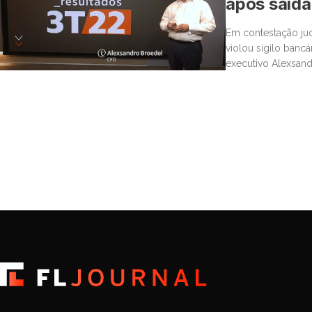
após saída
Em contestação jud
violou sigilo bancá
executivo Alexsand
defesa explosiva à
89 páginas, ele acu