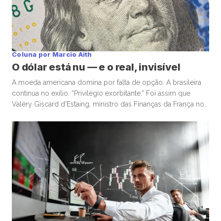
Coluna por Marcio Aith
O dólar está nu — e o real, invisível
A moeda americana domina por falta de opção. A brasileira
continua no exílio. “Privilégio exorbitante.” Foi assim que
Valéry Giscard d’Estaing, ministro das Finanças da França nos
anos 1960, descreveu a capacidade única dos Estados
Unidos de financiar déficits em sua própria moeda — e, ainda
assim, ser premiado com confiança global. Enquanto o
mundo […]