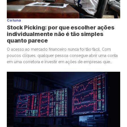
Coluna
Stock Picking: por que escolher ações
individualmente não é tão simples
quanto parece
O acesso ao mercado financeiro nunca foi tão fácil. Com
poucos cliques, qualquer pessoa consegue abrir uma conta
em uma corretora e investir em ações de empresas que
admira ou considera promissoras. Esse movimento
democratizou os investimentos e trouxe milhões de novos
participantes para a bolsa. Mas, junto com essa facilidade,
surgiu um comportamento que […]