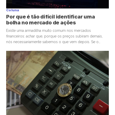
Coluna
Por que é tão difícil identificar uma
bolha no mercado de ações
Existe uma armadilha muito comum nos mercados
financeiros: achar que, porque os preços subiram demais,
nós necessariamente sabemos o que vem depois. Se o
mercado de ações está em uma bolha, isso é perigoso. Mas
talvez ainda mais perigoso seja ter certeza absoluta,
independentemente de ele estar ou não. Nas últimas
semanas, vimos movimentos impressionantes. […]