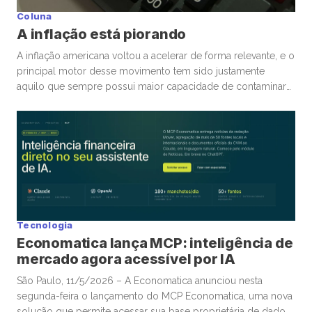
Coluna
A inflação está piorando
A inflação americana voltou a acelerar de forma relevante, e o
principal motor desse movimento tem sido justamente
aquilo que sempre possui maior capacidade de contaminar
rapidamente a economia global: energia. A guerra
envolvendo Irã, Estados Unidos e toda a tensão no Estreito
de Ormuz trouxe novamente para o centro da discussão um
tema que […]
Tecnologia
Economatica lança MCP: inteligência de
mercado agora acessível por IA
São Paulo, 11/5/2026 – A Economatica anunciou nesta
segunda-feira o lançamento do MCP Economatica, uma nova
solução que permite acessar sua base proprietária de dados