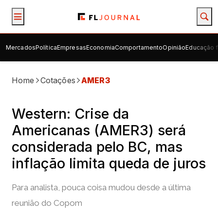
Mercados
Política
Empresas
Economia
Comportamento
Opinião
Educação f
Home
Cotações
AMER3
Western: Crise da
Americanas (AMER3) será
considerada pelo BC, mas
inflação limita queda de juros
Para analista, pouca coisa mudou desde a última
reunião do Copom