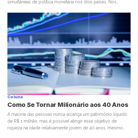
simultâneas de política monetária nos dois países. Nos
Estados Unidos, o Federal Reserve optou por manter a taxa
de juros. No Brasil, o Banco Central seguiu um caminho
diferente, com um corte marginal, bastante conservador.
Começando pelos Estados Unidos, o ponto […]
Coluna
Como Se Tornar Milionário aos 40 Anos
A maioria das pessoas nunca alcança um patrimônio líquido
de R$ 1 milhão, mas é possível atingir esse objetivo de
riqueza na idade relativamente jovem de 40 anos, mesmo
começando de origens humildes. Muitos que se tornam