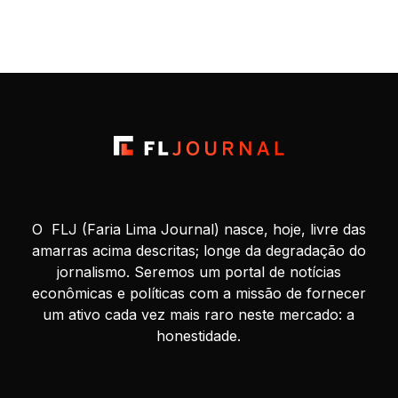
milionários aos 40 começam a investir ainda bem jovens,
estão dispostos a assumir riscos financeiros calculados e
priorizam […]
O FLJ (Faria Lima Journal) nasce, hoje, livre das
amarras acima descritas; longe da degradação do
jornalismo. Seremos um portal de notícias
econômicas e políticas com a missão de fornecer
um ativo cada vez mais raro neste mercado: a
honestidade.