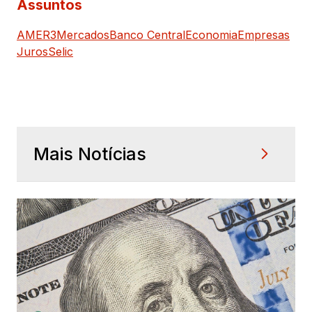
Assuntos
AMER3
Mercados
Banco Central
Economia
Empresas
Juros
Selic
Mais Notícias