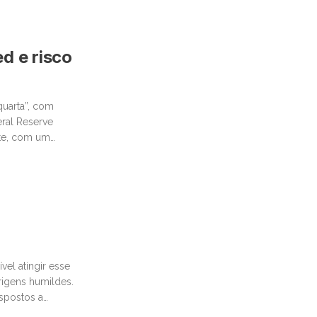
tural
d e risco
quarta”, com
eral Reserve
nte, com um
el atingir esse
igens humildes.
ispostos a