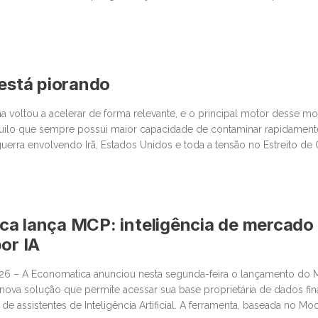
últimas semanas, vimos movimentos impressionantes. […]
 está piorando
na voltou a acelerar de forma relevante, e o principal motor desse 
quilo que sempre possui maior capacidade de contaminar rapidamen
 guerra envolvendo Irã, Estados Unidos e toda a tensão no Estreito d
centro da discussão um tema que […]
a lança MCP: inteligência de mercado
or IA
026 – A Economatica anunciou nesta segunda-feira o lançamento do
ova solução que permite acessar sua base proprietária de dados fin
e assistentes de Inteligência Artificial. A ferramenta, baseada no Mo