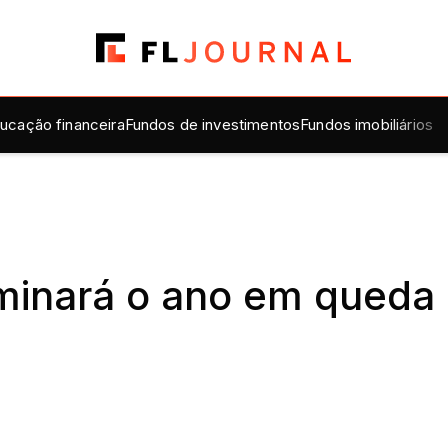
ucação financeira
Fundos de investimentos
Fundos imobiliários
rminará o ano em queda