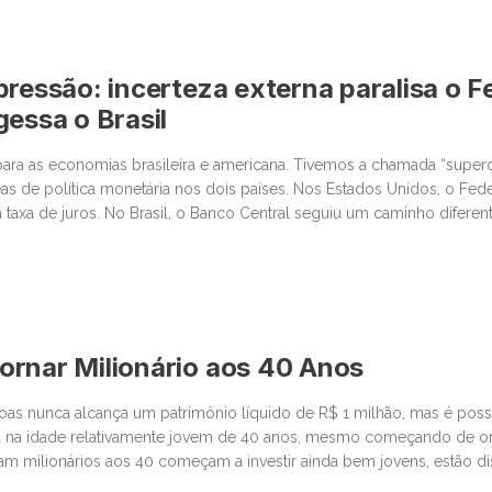
ssibilita que clientes consultem dados de mercado em linguagem na
pressão: incerteza externa paralisa o Fe
gessa o Brasil
ara as economias brasileira e americana. Tivemos a chamada “super
as de política monetária nos dois países. Nos Estados Unidos, o Fed
 taxa de juros. No Brasil, o Banco Central seguiu um caminho difere
stante conservador. Começando pelos Estados Unidos, o ponto […]
rnar Milionário aos 40 Anos
oas nunca alcança um patrimônio líquido de R$ 1 milhão, mas é possív
za na idade relativamente jovem de 40 anos, mesmo começando de or
am milionários aos 40 começam a investir ainda bem jovens, estão d
nceiros calculados e priorizam […]