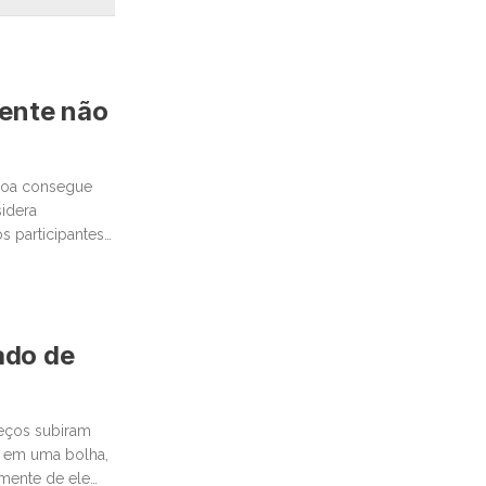
mente não
ssoa consegue
idera
 participantes
cado de
reços subiram
 em uma bolha,
emente de ele