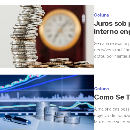
Protocol (MCP), po
diretamente […]
Coluna
Juros sob 
interno en
Semana relevante p
decisões simultâne
optou por manter a
corte marginal, ba
Coluna
Como Se To
A maioria das pess
objetivo de rique
Muitos que se torn
assumir riscos fina