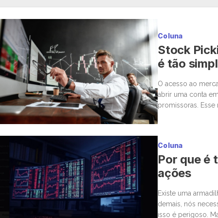
Coluna
Stock Pick
é tão simp
O acesso ao mercad
abrir uma conta em
promissoras. Esse 
para a bolsa. Mas,
Coluna
Por que é t
ações
Existe uma armadi
demais, nós neces
isso é perigoso. M