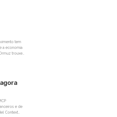
movimento tem
te a economia
e Ormuz trouxe
 agora
 MCP
anceiros e de
del Context