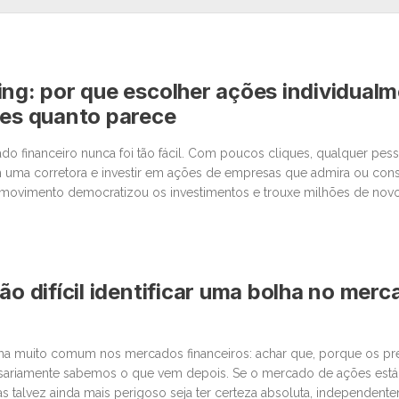
ing: por que escolher ações individual
les quanto parece
o financeiro nunca foi tão fácil. Com poucos cliques, qualquer pe
 uma corretora e investir em ações de empresas que admira ou cons
movimento democratizou os investimentos e trouxe milhões de novos
 junto com essa facilidade, surgiu um comportamento que […]
ão difícil identificar uma bolha no mer
lha muito comum nos mercados financeiros: achar que, porque os p
sariamente sabemos o que vem depois. Se o mercado de ações está
as talvez ainda mais perigoso seja ter certeza absoluta, independent