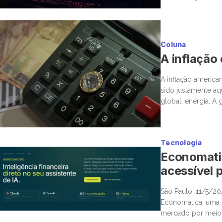
estar ou não. Nas 
Coluna
A inflação
A inflação america
sido justamente a
global: energia. A
novamente para o 
Tecnologia
Economatic
acessível p
São Paulo, 11/5/2
Economatica, uma n
mercado por meio d