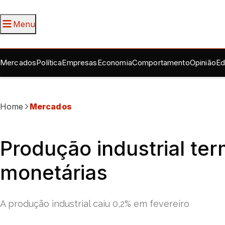
Menu
Mercados
Política
Empresas
Economia
Comportamento
Opinião
Ed
Home
Mercados
Produção industrial te
monetárias
A produção industrial caiu 0,2% em fevereiro