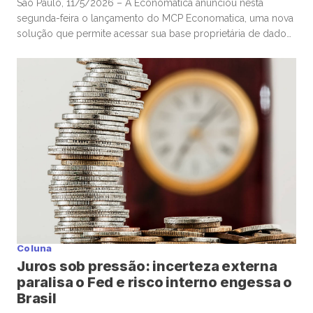
São Paulo, 11/5/2026 – A Economatica anunciou nesta
segunda-feira o lançamento do MCP Economatica, uma nova
solução que permite acessar sua base proprietária de dados
financeiros e de mercado por meio de assistentes de
Inteligência Artificial. A ferramenta, baseada no Model Context
Protocol (MCP), possibilita que clientes consultem dados de
mercado em linguagem natural diretamente […]
Coluna
Juros sob pressão: incerteza externa
paralisa o Fed e risco interno engessa o
Brasil