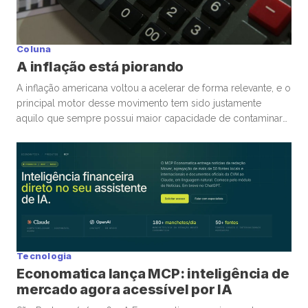
Coluna
A inflação está piorando
A inflação americana voltou a acelerar de forma relevante, e o
principal motor desse movimento tem sido justamente
aquilo que sempre possui maior capacidade de contaminar
rapidamente a economia global: energia. A guerra
envolvendo Irã, Estados Unidos e toda a tensão no Estreito
de Ormuz trouxe novamente para o centro da discussão um
tema que […]
Tecnologia
Economatica lança MCP: inteligência de
mercado agora acessível por IA