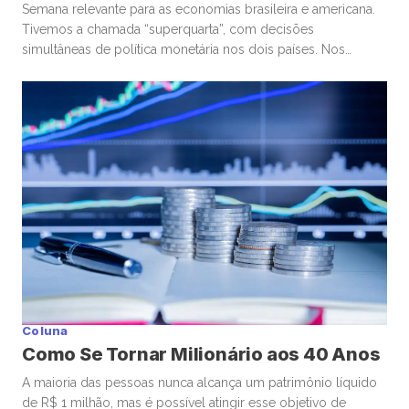
Semana relevante para as economias brasileira e americana.
Tivemos a chamada “superquarta”, com decisões
simultâneas de política monetária nos dois países. Nos
Estados Unidos, o Federal Reserve optou por manter a taxa
de juros. No Brasil, o Banco Central seguiu um caminho
diferente, com um corte marginal, bastante conservador.
Começando pelos Estados Unidos, o ponto […]
Coluna
Como Se Tornar Milionário aos 40 Anos
A maioria das pessoas nunca alcança um patrimônio líquido
de R$ 1 milhão, mas é possível atingir esse objetivo de