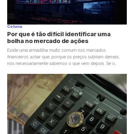
Coluna
Por que é tão difícil identificar uma
bolha no mercado de ações
Existe uma armadilha muito comum nos mercados
financeiros: achar que, porque os preços subiram demais,
nós necessariamente sabemos o que vem depois. Se o
mercado de ações está em uma bolha, isso é perigoso. Mas
talvez ainda mais perigoso seja ter certeza absoluta,
independentemente de ele estar ou não. Nas últimas
semanas, vimos movimentos impressionantes. […]