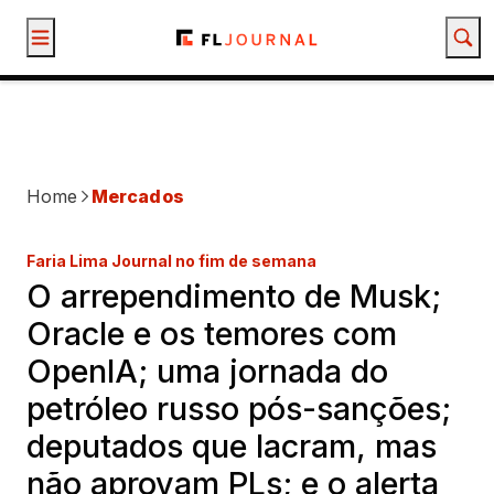
Mercados
Política
Empresas
Economia
Comportamento
Opinião
Educação f
Home
Mercados
Faria Lima Journal no fim de semana
O arrependimento de Musk;
Oracle e os temores com
OpenIA; uma jornada do
petróleo russo pós-sanções;
deputados que lacram, mas
não aprovam PLs; e o alerta