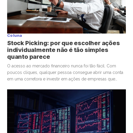
Coluna
Stock Picking: por que escolher ações
individualmente não é tão simples
quanto parece
O acesso ao mercado financeiro nunca foi tão fácil. Com
poucos cliques, qualquer pessoa consegue abrir uma conta
em uma corretora e investir em ações de empresas que
admira ou considera promissoras. Esse movimento
democratizou os investimentos e trouxe milhões de novos
participantes para a bolsa. Mas, junto com essa facilidade,
surgiu um comportamento que […]