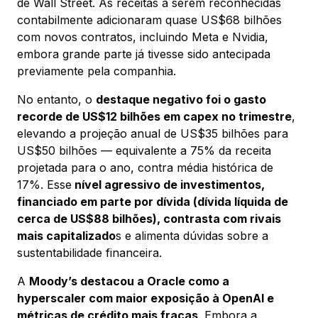
de Wall Street. As receitas a serem reconhecidas
contabilmente adicionaram quase US$68 bilhões
com novos contratos, incluindo Meta e Nvidia,
embora grande parte já tivesse sido antecipada
previamente pela companhia.
No entanto, o
destaque negativo foi o gasto
recorde de US$12 bilhões em capex no trimestre
,
elevando a projeção anual de US$35 bilhões para
US$50 bilhões — equivalente a 75% da receita
projetada para o ano, contra média histórica de
17%. Esse
nível agressivo de investimentos,
financiado em parte por dívida (dívida líquida de
cerca de US$88 bilhões), contrasta com rivais
mais capitalizado
s e alimenta dúvidas sobre a
sustentabilidade financeira.
A
Moody’s destacou a Oracle como a
hyperscaler com maior exposição à OpenAI e
métricas de crédito mais fracas
. Embora a