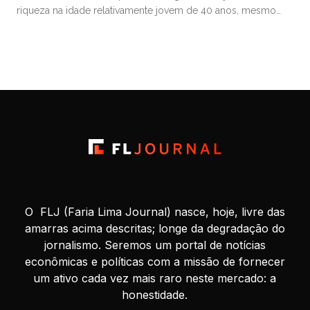
riqueza na idade relativamente jovem de 40 anos, mesmo
começando de origens humildes. Muitos que se tornam
milionários aos 40 começam a investir ainda bem jovens,
estão dispostos a assumir riscos financeiros calculados e
priorizam […]
O FLJ (Faria Lima Journal) nasce, hoje, livre das
amarras acima descritas; longe da degradação do
jornalismo. Seremos um portal de notícias
econômicas e políticas com a missão de fornecer
um ativo cada vez mais raro neste mercado: a
honestidade.