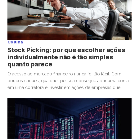
Coluna
Stock Picking: por que escolher ações
individualmente não é tão simples
quanto parece
O acesso ao mercado financeiro nunca foi tão fácil. Com
poucos cliques, qualquer pessoa consegue abrir uma conta
em uma corretora e investir em ações de empresas que
admira ou considera promissoras. Esse movimento
democratizou os investimentos e trouxe milhões de novos
participantes para a bolsa. Mas, junto com essa facilidade,
surgiu um comportamento que […]