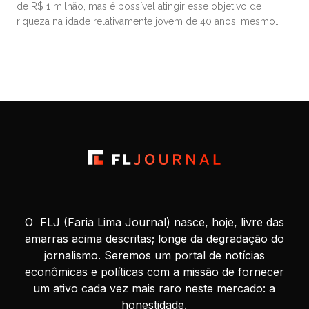
de R$ 1 milhão, mas é possível atingir esse objetivo de
riqueza na idade relativamente jovem de 40 anos, mesmo
começando de origens humildes. Muitos que se tornam
milionários aos 40 começam a investir ainda bem jovens,
estão dispostos a assumir riscos financeiros calculados e
priorizam […]
O FLJ (Faria Lima Journal) nasce, hoje, livre das
amarras acima descritas; longe da degradação do
jornalismo. Seremos um portal de notícias
econômicas e políticas com a missão de fornecer
um ativo cada vez mais raro neste mercado: a
honestidade.