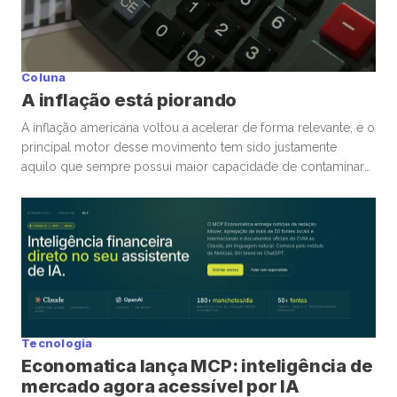
Coluna
A inflação está piorando
A inflação americana voltou a acelerar de forma relevante, e o
principal motor desse movimento tem sido justamente
aquilo que sempre possui maior capacidade de contaminar
rapidamente a economia global: energia. A guerra
envolvendo Irã, Estados Unidos e toda a tensão no Estreito
de Ormuz trouxe novamente para o centro da discussão um
tema que […]
Tecnologia
Economatica lança MCP: inteligência de
mercado agora acessível por IA