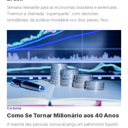
Semana relevante para as economias brasileira e americana.
Tivemos a chamada “superquarta”, com decisões
simultâneas de política monetária nos dois países. Nos
Estados Unidos, o Federal Reserve optou por manter a taxa
de juros. No Brasil, o Banco Central seguiu um caminho
diferente, com um corte marginal, bastante conservador.
Começando pelos Estados Unidos, o ponto […]
Coluna
Como Se Tornar Milionário aos 40 Anos
A maioria das pessoas nunca alcança um patrimônio líquido