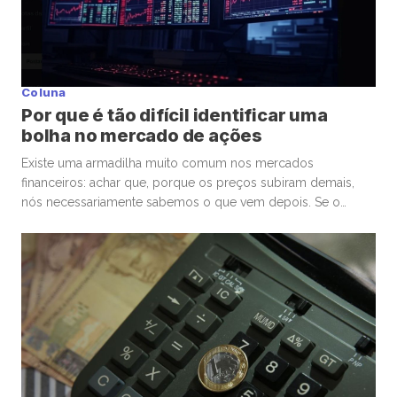
Coluna
Por que é tão difícil identificar uma
bolha no mercado de ações
Existe uma armadilha muito comum nos mercados
financeiros: achar que, porque os preços subiram demais,
nós necessariamente sabemos o que vem depois. Se o
mercado de ações está em uma bolha, isso é perigoso. Mas
talvez ainda mais perigoso seja ter certeza absoluta,
independentemente de ele estar ou não. Nas últimas
semanas, vimos movimentos impressionantes. […]