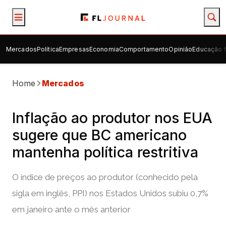
Mercados
Política
Empresas
Economia
Comportamento
Opinião
Educação f
Home
Mercados
Inflação ao produtor nos EUA
sugere que BC americano
mantenha política restritiva
O índice de preços ao produtor (conhecido pela
sigla em inglês, PPI) nos Estados Unidos subiu 0,7%
em janeiro ante o mês anterior