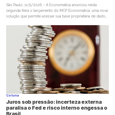
São Paulo, 11/5/2026 – A Economatica anunciou nesta
segunda-feira o lançamento do MCP Economatica, uma nova
solução que permite acessar sua base proprietária de dados
financeiros e de mercado por meio de assistentes de
Inteligência Artificial. A ferramenta, baseada no Model Context
Protocol (MCP), possibilita que clientes consultem dados de
mercado em linguagem natural diretamente […]
Coluna
Juros sob pressão: incerteza externa
paralisa o Fed e risco interno engessa o
Brasil