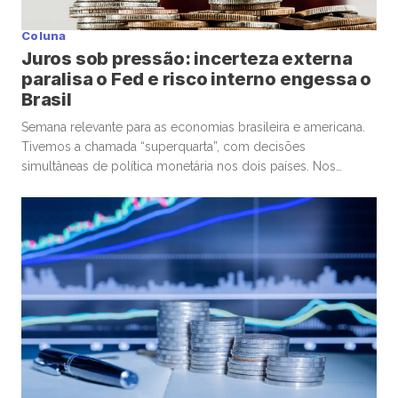
Coluna
Juros sob pressão: incerteza externa
paralisa o Fed e risco interno engessa o
Brasil
Semana relevante para as economias brasileira e americana.
Tivemos a chamada “superquarta”, com decisões
simultâneas de política monetária nos dois países. Nos
Estados Unidos, o Federal Reserve optou por manter a taxa
de juros. No Brasil, o Banco Central seguiu um caminho
diferente, com um corte marginal, bastante conservador.
Começando pelos Estados Unidos, o ponto […]