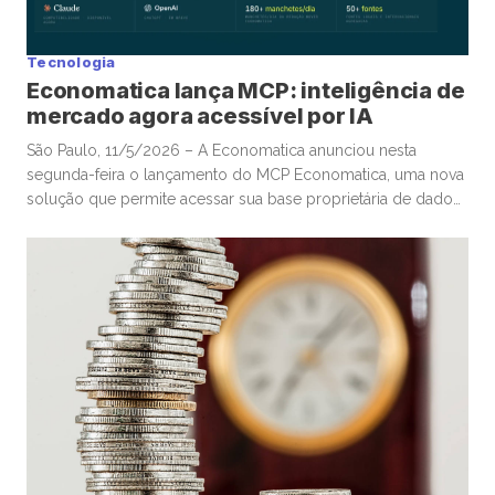
Tecnologia
Economatica lança MCP: inteligência de
mercado agora acessível por IA
São Paulo, 11/5/2026 – A Economatica anunciou nesta
segunda-feira o lançamento do MCP Economatica, uma nova
solução que permite acessar sua base proprietária de dados
financeiros e de mercado por meio de assistentes de
Inteligência Artificial. A ferramenta, baseada no Model Context
Protocol (MCP), possibilita que clientes consultem dados de
mercado em linguagem natural diretamente […]