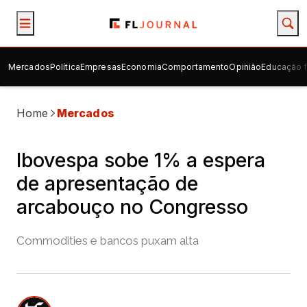
Mercados
Política
Empresas
Economia
Comportamento
Opinião
Educação f
Home
Mercados
Ibovespa sobe 1% a espera
de apresentação de
arcabouço no Congresso
Commodities e bancos puxam alta