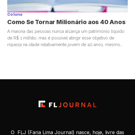
Coluna
Como Se Tornar Milionário aos 40 Anos
A maioria das pessoas nunca alcança um patrimônio líquido
de R$ 1 milhão, mas é possível atingir esse objetivo de
riqueza na idade relativamente jovem de 40 anos, mesmo
começando de origens humildes. Muitos que se tornam
milionários aos 40 começam a investir ainda bem jovens,
estão dispostos a assumir riscos financeiros calculados e
priorizam […]
O FLJ (Faria Lima Journal) nasce, hoje, livre das