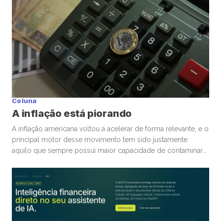
Coluna
A inflação está piorando
A inflação americana voltou a acelerar de forma relevante, e o
principal motor desse movimento tem sido justamente
aquilo que sempre possui maior capacidade de contaminar
rapidamente a economia global: energia. A guerra
envolvendo Irã, Estados Unidos e toda a tensão no Estreito
de Ormuz trouxe novamente para o centro da discussão um
tema que […]