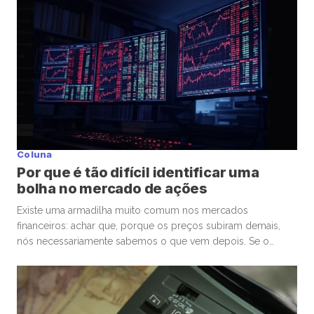
participantes para a bolsa. Mas, junto com essa facilidade,
surgiu um comportamento que […]
Coluna
Por que é tão difícil identificar uma
bolha no mercado de ações
Existe uma armadilha muito comum nos mercados
financeiros: achar que, porque os preços subiram demais,
nós necessariamente sabemos o que vem depois. Se o
mercado de ações está em uma bolha, isso é perigoso. Mas
talvez ainda mais perigoso seja ter certeza absoluta,
independentemente de ele estar ou não. Nas últimas
semanas, vimos movimentos impressionantes. […]