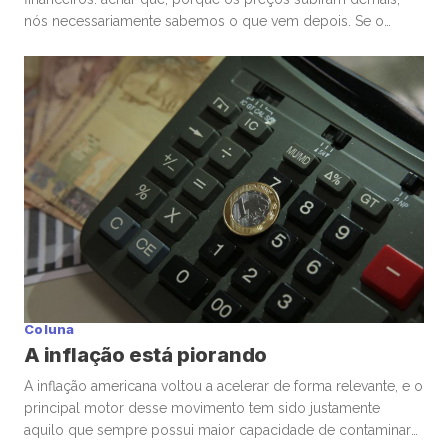
nós necessariamente sabemos o que vem depois. Se o
mercado de ações está em uma bolha, isso é perigoso. Mas
talvez ainda mais perigoso seja ter certeza absoluta,
independentemente de ele estar ou não. Nas últimas
semanas, vimos movimentos impressionantes. […]
Coluna
A inflação está piorando
A inflação americana voltou a acelerar de forma relevante, e o
principal motor desse movimento tem sido justamente
aquilo que sempre possui maior capacidade de contaminar