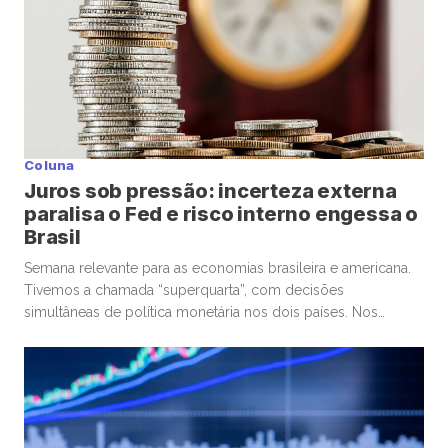
Coluna
Juros sob pressão: incerteza externa
paralisa o Fed e risco interno engessa o
Brasil
Semana relevante para as economias brasileira e americana.
Tivemos a chamada “superquarta”, com decisões
simultâneas de política monetária nos dois países. Nos
Estados Unidos, o Federal Reserve optou por manter a taxa
de juros. No Brasil, o Banco Central seguiu um caminho
diferente, com um corte marginal, bastante conservador.
Começando pelos Estados Unidos, o ponto […]