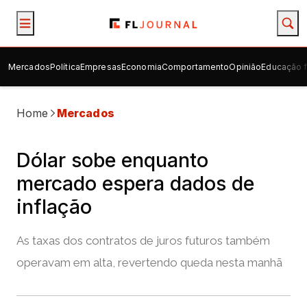
Mercados
Política
Empresas
Economia
Comportamento
Opinião
Educação f
Home
Mercados
Dólar sobe enquanto
mercado espera dados de
inflação
As taxas dos contratos de juros futuros também
operavam em alta, revertendo queda nesta manhã