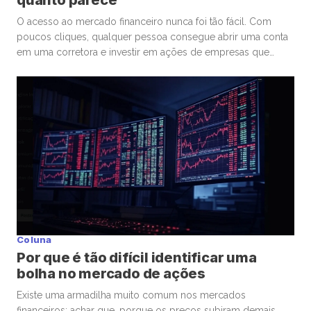
quanto parece
O acesso ao mercado financeiro nunca foi tão fácil. Com
poucos cliques, qualquer pessoa consegue abrir uma conta
em uma corretora e investir em ações de empresas que
admira ou considera promissoras. Esse movimento
democratizou os investimentos e trouxe milhões de novos
participantes para a bolsa. Mas, junto com essa facilidade,
surgiu um comportamento que […]
Coluna
Por que é tão difícil identificar uma
bolha no mercado de ações
Existe uma armadilha muito comum nos mercados
financeiros: achar que, porque os preços subiram demais,