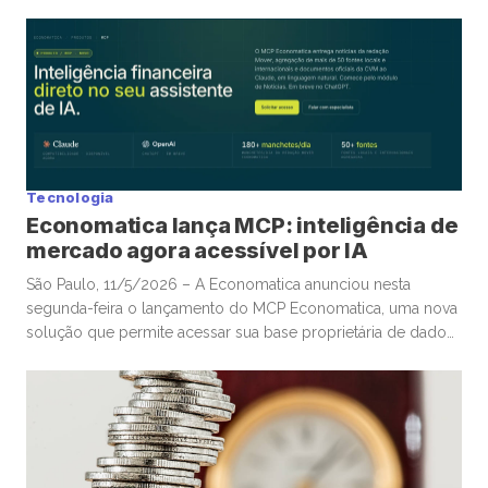
rapidamente a economia global: energia. A guerra
envolvendo Irã, Estados Unidos e toda a tensão no Estreito
de Ormuz trouxe novamente para o centro da discussão um
tema que […]
Tecnologia
Economatica lança MCP: inteligência de
mercado agora acessível por IA
São Paulo, 11/5/2026 – A Economatica anunciou nesta
segunda-feira o lançamento do MCP Economatica, uma nova
solução que permite acessar sua base proprietária de dados
financeiros e de mercado por meio de assistentes de
Inteligência Artificial. A ferramenta, baseada no Model Context
Protocol (MCP), possibilita que clientes consultem dados de
mercado em linguagem natural diretamente […]