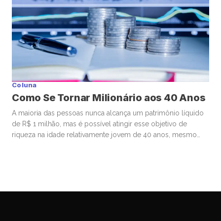
Coluna
Como Se Tornar Milionário aos 40 Anos
A maioria das pessoas nunca alcança um patrimônio líquido
de R$ 1 milhão, mas é possível atingir esse objetivo de
riqueza na idade relativamente jovem de 40 anos, mesmo
começando de origens humildes. Muitos que se tornam
milionários aos 40 começam a investir ainda bem jovens,
estão dispostos a assumir riscos financeiros calculados e
priorizam […]