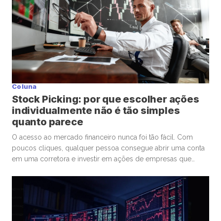
Coluna
Stock Picking: por que escolher ações
individualmente não é tão simples
quanto parece
O acesso ao mercado financeiro nunca foi tão fácil. Com
poucos cliques, qualquer pessoa consegue abrir uma conta
em uma corretora e investir em ações de empresas que
admira ou considera promissoras. Esse movimento
democratizou os investimentos e trouxe milhões de novos
participantes para a bolsa. Mas, junto com essa facilidade,
surgiu um comportamento que […]