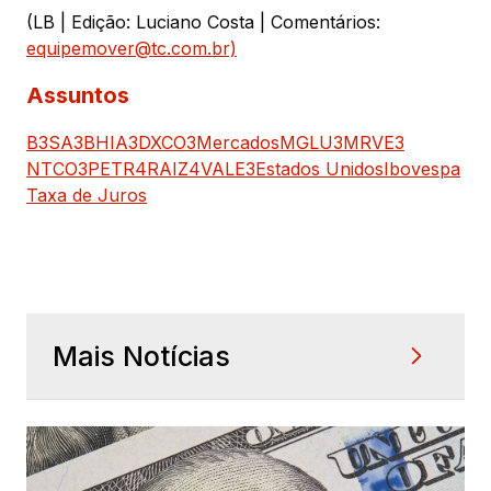
(LB | Edição: Luciano Costa | Comentários:
equipemover@tc.com.br)
Assuntos
B3SA3
BHIA3
DXCO3
Mercados
MGLU3
MRVE3
NTCO3
PETR4
RAIZ4
VALE3
Estados Unidos
Ibovespa
Taxa de Juros
Mais Notícias