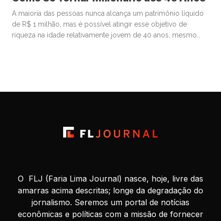
A maioria das pessoas nunca alcança um patrimônio líquido
de R$ 1 milhão, mas é possível atingir esse objetivo de
riqueza na idade relativamente jovem de 40 anos, mesmo
começando de origens humildes. Muitos que se tornam
milionários aos 40 começam a investir ainda bem jovens,
estão dispostos a assumir riscos financeiros calculados e
priorizam […]
O FLJ (Faria Lima Journal) nasce, hoje, livre das
amarras acima descritas; longe da degradação do
jornalismo. Seremos um portal de notícias
econômicas e políticas com a missão de fornecer