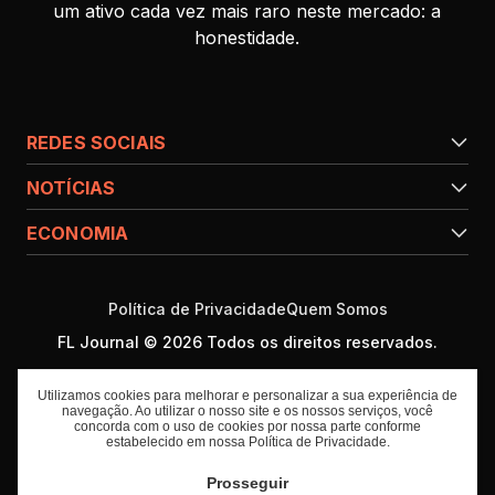
um ativo cada vez mais raro neste mercado: a
honestidade.
REDES SOCIAIS
NOTÍCIAS
ECONOMIA
Política de Privacidade
Quem Somos
FL Journal © 2026 Todos os direitos reservados.
Utilizamos cookies para melhorar e personalizar a sua experiência de
navegação. Ao utilizar o nosso site e os nossos serviços, você
concorda com o uso de cookies por nossa parte conforme
estabelecido em nossa
Política de Privacidade
.
Prosseguir