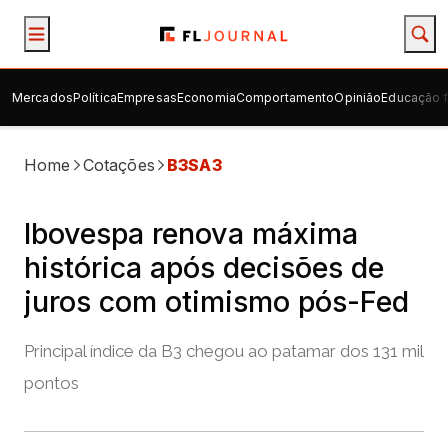
Mercados
Política
Empresas
Economia
Comportamento
Opinião
Educação f
Home
Cotações
B3SA3
Ibovespa renova máxima
histórica após decisões de
juros com otimismo pós-Fed
Principal índice da B3 chegou ao patamar dos 131 mil
pontos