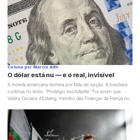
Coluna por Marcio Aith
O dólar está nu — e o real, invisível
A moeda americana domina por falta de opção. A brasileira
continua no exílio. “Privilégio exorbitante.” Foi assim que
Valéry Giscard d’Estaing, ministro das Finanças da França nos
anos 1960, descreveu a capacidade única dos Estados
Unidos de financiar déficits em sua própria moeda — e, ainda
assim, ser premiado com confiança global. Enquanto o
mundo […]