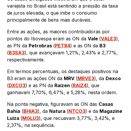
varejista no Brasil está sentindo a pressão da taxa
de juros elevada, o que inibe o consumo
principalmente de bens mais duráveis.
Entre as ações, as maiores contribuidoras por
pontos do Ibovespa eram as ON da
Vale
(
VALE3
),
as PN da
Petrobras
(
PETR4
) e as ON da
B3
(
B3SA3
), que avançavam 1,21%, 2,43% e 2,77%,
respectivamente.
Em termos percentuais, os destaques positivos na
B3 eram as ações ON da
MRV
(
MRVE3
), da
Dexco
(
DXCO3
) e as PN da
Raízen
(
RAIZ4
), que
ganhavam 7,70%, 6,47%, e 5,28%, nesta ordem.
Na ponta negativa, figuravam as ON das
Casas
Bahia
(
BHIA3
), da
Natura
(
NTCO3
) e da
Magazine
Luiza
(
MGLU3
), que recuavam 3,77%, 3,42%, e
2,37%, na sequência.