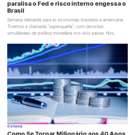
paralisa o Fed e risco interno engessa o
Brasil
Semana relevante para as economias brasileira e americana.
Tivemos a chamada “superquarta”, com decisões
simultâneas de política monetária nos dois países. Nos
Estados Unidos, o Federal Reserve optou por manter a taxa
de juros. No Brasil, o Banco Central seguiu um caminho
diferente, com um corte marginal, bastante conservador.
Começando pelos Estados Unidos, o ponto […]
Coluna
Como Se Tornar Milionário aos 40 Anos