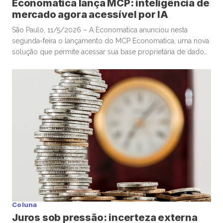
Economatica lança MCP: inteligência de
mercado agora acessível por IA
São Paulo, 11/5/2026 – A Economatica anunciou nesta
segunda-feira o lançamento do MCP Economatica, uma nova
solução que permite acessar sua base proprietária de dados
financeiros e de mercado por meio de assistentes de
Inteligência Artificial. A ferramenta, baseada no Model Context
Protocol (MCP), possibilita que clientes consultem dados de
mercado em linguagem natural diretamente […]
Coluna
Juros sob pressão: incerteza externa