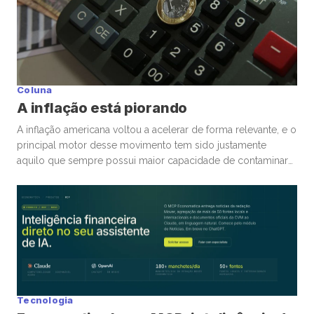
Coluna
A inflação está piorando
A inflação americana voltou a acelerar de forma relevante, e o
principal motor desse movimento tem sido justamente
aquilo que sempre possui maior capacidade de contaminar
rapidamente a economia global: energia. A guerra
envolvendo Irã, Estados Unidos e toda a tensão no Estreito
de Ormuz trouxe novamente para o centro da discussão um
tema que […]
Tecnologia