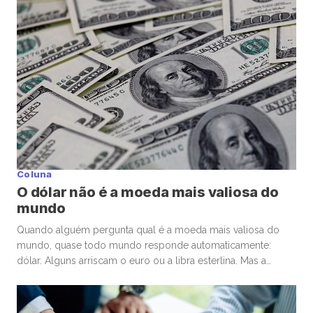
mundo […]
Coluna
O dólar não é a moeda mais valiosa do
mundo
Quando alguém pergunta qual é a moeda mais valiosa do
mundo, quase todo mundo responde automaticamente:
dólar. Alguns arriscam o euro ou a libra esterlina. Mas a
resposta costuma surpreender. A moeda de maior valor
nominal frente ao dólar é o dinar kuwaitiano (KWD). Hoje, um
único dinar vale aproximadamente US$ 3,27 dólares, ou algo