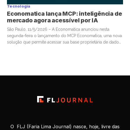
Tecnologia
Economatica lança MCP: inteligência de
mercado agora acessível por IA
São Paulo, 11/5/2026 – A Economatica anunciou nesta
segunda-feira o lançamento do MCP Economatica, uma nova
solução que permite acessar sua base proprietária de dados
financeiros e de mercado por meio de assistentes de
Inteligência Artificial. A ferramenta, baseada no Model Context
Protocol (MCP), possibilita que clientes consultem dados de
mercado em linguagem natural diretamente […]
O FLJ (Faria Lima Journal) nasce, hoje, livre das