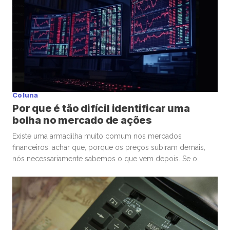
surgiu um comportamento que […]
Coluna
Por que é tão difícil identificar uma
bolha no mercado de ações
Existe uma armadilha muito comum nos mercados
financeiros: achar que, porque os preços subiram demais,
nós necessariamente sabemos o que vem depois. Se o
mercado de ações está em uma bolha, isso é perigoso. Mas
talvez ainda mais perigoso seja ter certeza absoluta,
independentemente de ele estar ou não. Nas últimas
semanas, vimos movimentos impressionantes. […]