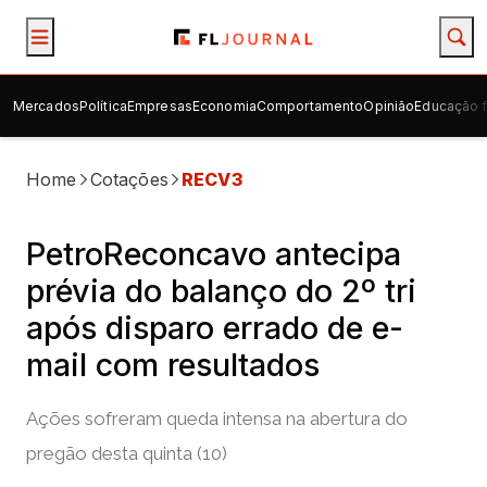
Mercados
Política
Empresas
Economia
Comportamento
Opinião
Educação f
Home
Cotações
RECV3
PetroReconcavo antecipa
prévia do balanço do 2º tri
após disparo errado de e-
mail com resultados
Ações sofreram queda intensa na abertura do
pregão desta quinta (10)