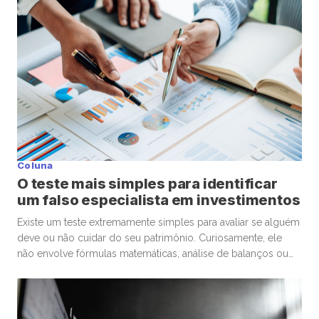
[…]
Coluna
O teste mais simples para identificar
um falso especialista em investimentos
Existe um teste extremamente simples para avaliar se alguém
deve ou não cuidar do seu patrimônio. Curiosamente, ele
não envolve fórmulas matemáticas, análise de balanços ou
conhecimentos avançados de economia. A pergunta é muito
mais básica: “Se eu precisasse escolher um médico para
uma cirurgia delicada, levaria em conta os mesmos critérios
que estou utilizando […]