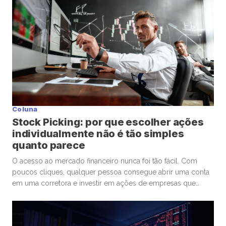
Coluna
Stock Picking: por que escolher ações
individualmente não é tão simples
quanto parece
O acesso ao mercado financeiro nunca foi tão fácil. Com
poucos cliques, qualquer pessoa consegue abrir uma conta
em uma corretora e investir em ações de empresas que
admira ou considera promissoras. Esse movimento
democratizou os investimentos e trouxe milhões de novos
participantes para a bolsa. Mas, junto com essa facilidade,