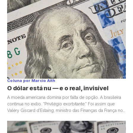
Coluna por Marcio Aith
O dólar está nu — e o real, invisível
A moeda americana domina por falta de opção. A brasileira
continua no exílio. “Privilégio exorbitante.” Foi assim que
Valéry Giscard d’Estaing, ministro das Finanças da França nos
anos 1960, descreveu a capacidade única dos Estados
Unidos de financiar déficits em sua própria moeda — e, ainda
assim, ser premiado com confiança global. Enquanto o