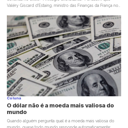
Valéry Giscard d’Estaing, ministro das Finanças da França nos
anos 1960, descreveu a capacidade única dos Estados
Unidos de financiar déficits em sua própria moeda — e, ainda
assim, ser premiado com confiança global. Enquanto o
mundo […]
Coluna
O dólar não é a moeda mais valiosa do
mundo
Quando alguém pergunta qual é a moeda mais valiosa do
mundo, quase todo mundo responde automaticamente: