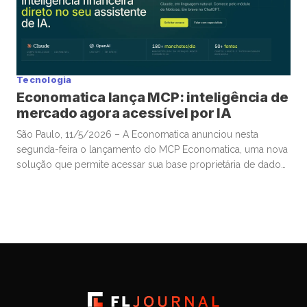
tema que […]
Tecnologia
Economatica lança MCP: inteligência de
mercado agora acessível por IA
São Paulo, 11/5/2026 – A Economatica anunciou nesta
segunda-feira o lançamento do MCP Economatica, uma nova
solução que permite acessar sua base proprietária de dados
financeiros e de mercado por meio de assistentes de
Inteligência Artificial. A ferramenta, baseada no Model Context
Protocol (MCP), possibilita que clientes consultem dados de
mercado em linguagem natural diretamente […]