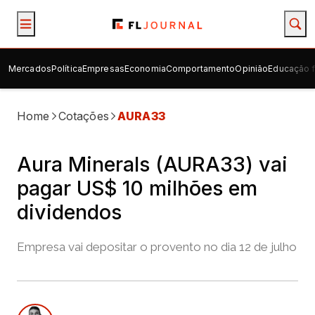
Mercados
Política
Empresas
Economia
Comportamento
Opinião
Educação f
Home
Cotações
AURA33
Aura Minerals (AURA33) vai
pagar US$ 10 milhões em
dividendos
Empresa vai depositar o provento no dia 12 de julho