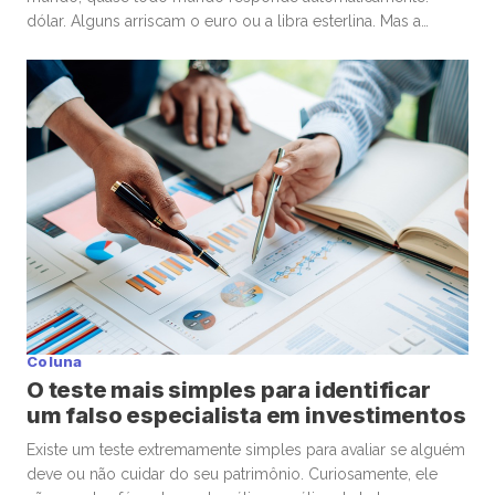
dólar. Alguns arriscam o euro ou a libra esterlina. Mas a
resposta costuma surpreender. A moeda de maior valor
nominal frente ao dólar é o dinar kuwaitiano (KWD). Hoje, um
único dinar vale aproximadamente US$ 3,27 dólares, ou algo
[…]
Coluna
O teste mais simples para identificar
um falso especialista em investimentos
Existe um teste extremamente simples para avaliar se alguém
deve ou não cuidar do seu patrimônio. Curiosamente, ele