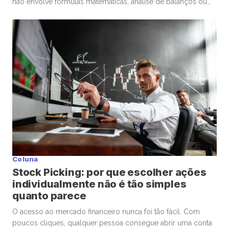
não envolve fórmulas matemáticas, análise de balanços ou
conhecimentos avançados de economia. A pergunta é muito
mais básica: “Se eu precisasse escolher um médico para
uma cirurgia delicada, levaria em conta os mesmos critérios
que estou utilizando […]
Coluna
Stock Picking: por que escolher ações
individualmente não é tão simples
quanto parece
O acesso ao mercado financeiro nunca foi tão fácil. Com
poucos cliques, qualquer pessoa consegue abrir uma conta