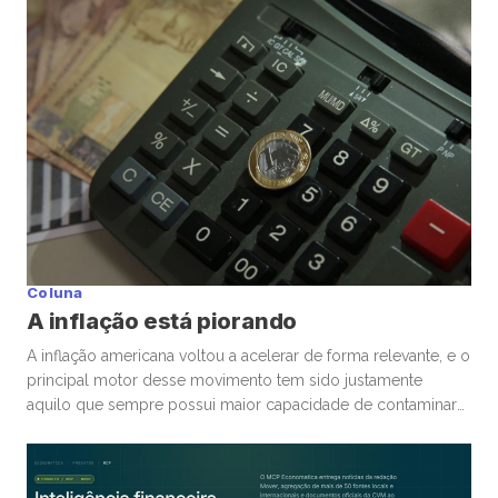
independentemente de ele estar ou não. Nas últimas
semanas, vimos movimentos impressionantes. […]
Coluna
A inflação está piorando
A inflação americana voltou a acelerar de forma relevante, e o
principal motor desse movimento tem sido justamente
aquilo que sempre possui maior capacidade de contaminar
rapidamente a economia global: energia. A guerra
envolvendo Irã, Estados Unidos e toda a tensão no Estreito
de Ormuz trouxe novamente para o centro da discussão um