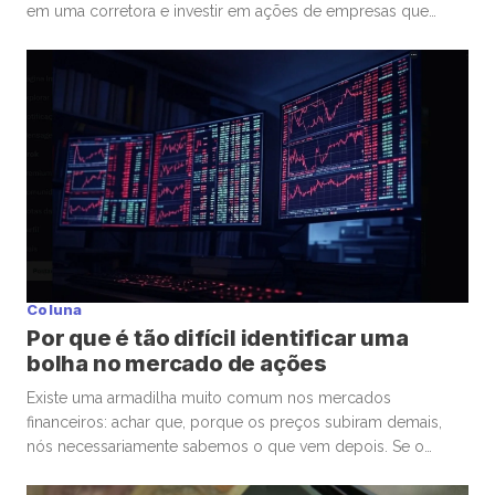
em uma corretora e investir em ações de empresas que
admira ou considera promissoras. Esse movimento
democratizou os investimentos e trouxe milhões de novos
participantes para a bolsa. Mas, junto com essa facilidade,
surgiu um comportamento que […]
Coluna
Por que é tão difícil identificar uma
bolha no mercado de ações
Existe uma armadilha muito comum nos mercados
financeiros: achar que, porque os preços subiram demais,
nós necessariamente sabemos o que vem depois. Se o
mercado de ações está em uma bolha, isso é perigoso. Mas
talvez ainda mais perigoso seja ter certeza absoluta,