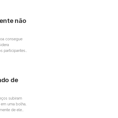
mente não
ssoa consegue
idera
 participantes
cado de
reços subiram
 em uma bolha,
emente de ele