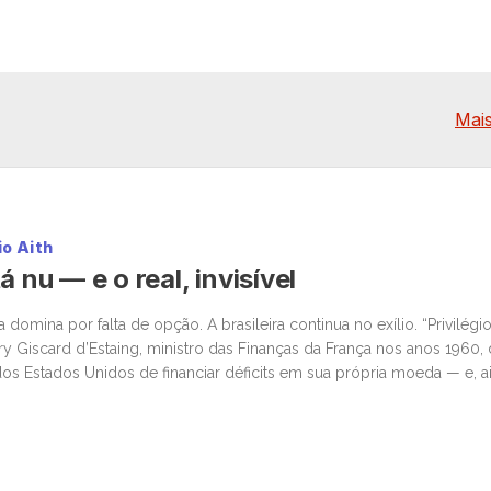
Mais
io Aith
á nu — e o real, invisível
omina por falta de opção. A brasileira continua no exílio. “Privilégio
ry Giscard d’Estaing, ministro das Finanças da França nos anos 1960,
os Estados Unidos de financiar déficits em sua própria moeda — e, ai
iança global. Enquanto o mundo […]