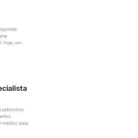
responde
tuma
). Hoje, um
cialista
 patrimônio.
mentos
um médico para