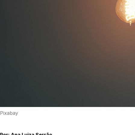
Pixabay
Por: Ana Luiza Serrão