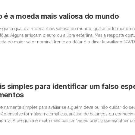
o é a moeda mais valiosa do mundo
gunta qual é a moeda mais valiosa do mundo, quase todo mundo 
ólar. Alguns arriscam o euro ou a libra esterlina. Mas a resposta cos
da de maior valor nominal frente ao dólar é o dinar kuwaitiano (KWD
proximadamente US$ 3,27 dólares, ou algo […]
s simples para identificar um falso espe
imentos
tremamente simples para avaliar se alguém deve ou não cuidar do seu
 não envolve fórmulas matemáticas, análise de balanços ou conheci
omia. A pergunta é muito mais básica: “Se eu precisasse escolher 
da, levaria em conta os mesmos critérios que estou utilizando […]