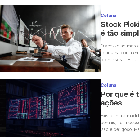
Coluna
Stock Pick
é tão simp
O acesso ao mercad
abrir uma conta em
promissoras. Esse 
para a bolsa. Mas,
Coluna
Por que é t
ações
Existe uma armadi
demais, nós neces
isso é perigoso. M
estar ou não. Nas 