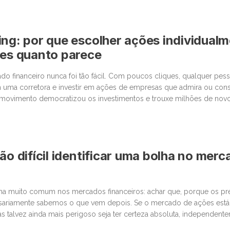
ing: por que escolher ações individual
les quanto parece
o financeiro nunca foi tão fácil. Com poucos cliques, qualquer pe
 uma corretora e investir em ações de empresas que admira ou cons
movimento democratizou os investimentos e trouxe milhões de novos
 junto com essa facilidade, surgiu um comportamento que […]
ão difícil identificar uma bolha no mer
lha muito comum nos mercados financeiros: achar que, porque os p
sariamente sabemos o que vem depois. Se o mercado de ações está
as talvez ainda mais perigoso seja ter certeza absoluta, independent
últimas semanas, vimos movimentos impressionantes. […]