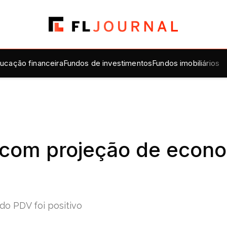
ucação financeira
Fundos de investimentos
Fundos imobiliários
 com projeção de econ
do PDV foi positivo