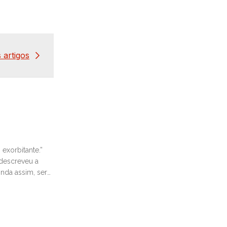
 artigos
 exorbitante.”
 descreveu a
nda assim, ser