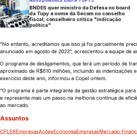
Nova polêmica sobre TUPY3
BNDES quer ministro da Defesa no board
da Tupy e nome da Secom no conselho
fiscal; conselheiro crítica "indicação
política"
“No entanto, acreditamos que isso já foi parcialmente pre
anunciado em agosto de 2023”, acrescentou a equipe de an
O programa de desligamentos, que terá um período de tran
aproximado de R$610 milhões, incluindo as indenizações e
exercício deste ano, informou a Copel ontem.
“O programa é parte integrante da gestão estratégica para 
e representa mais um passo na melhoria contínua de efic
ao mercado.
Assuntos
CPLE6
Empresas
Ações
Economia
Empresas
Mercado Financ