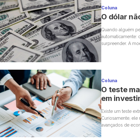
Coluna
O dólar nã
Quando alguém per
automaticamente: d
surpreender. A moe
único dinar vale a
Coluna
O teste mai
em invest
Existe um teste ex
Curiosamente, ele
avançados de econ
uma cirurgia delica