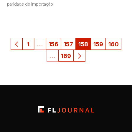
paridade de importação
1
…
156
157
158
159
160
…
169