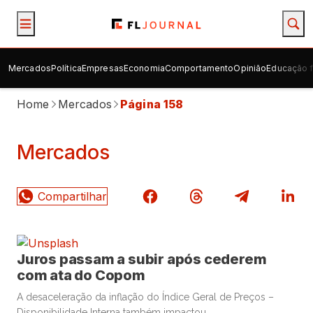
Mercados
Política
Empresas
Economia
Comportamento
Opinião
Educação f
Home
Mercados
Página 158
Mercados
Juros passam a subir após cederem
com ata do Copom
A desaceleração da inflação do Índice Geral de Preços –
Disponibilidade Interna também impactou