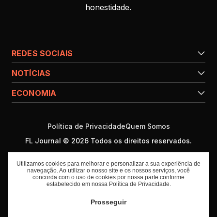
honestidade.
REDES SOCIAIS
NOTÍCIAS
ECONOMIA
Política de Privacidade
Quem Somos
FL Journal © 2026 Todos os direitos reservados.
Utilizamos cookies para melhorar e personalizar a sua experiência de
navegação. Ao utilizar o nosso site e os nossos serviços, você
concorda com o uso de cookies por nossa parte conforme
estabelecido em nossa
Política de Privacidade
.
Prosseguir