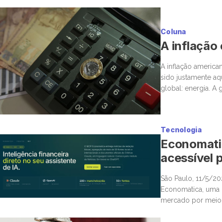
Coluna
A inflação
A inflação america
sido justamente a
global: energia. A
novamente para o 
Tecnologia
Economatic
acessível p
São Paulo, 11/5/2
Economatica, uma n
mercado por meio d
Protocol (MCP), po
diretamente […]