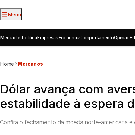
Menu
Mercados
Política
Empresas
Economia
Comportamento
Opinião
Ed
Home
Mercados
Dólar avança com avers
estabilidade à espera
Confira o fechamento da moeda norte-americana e do