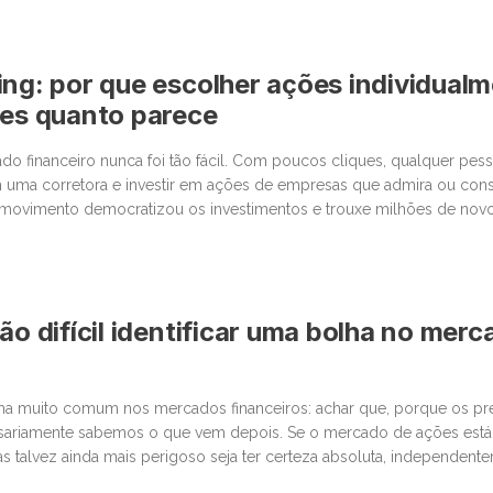
ing: por que escolher ações individual
les quanto parece
o financeiro nunca foi tão fácil. Com poucos cliques, qualquer pe
 uma corretora e investir em ações de empresas que admira ou cons
movimento democratizou os investimentos e trouxe milhões de novos
 junto com essa facilidade, surgiu um comportamento que […]
ão difícil identificar uma bolha no mer
lha muito comum nos mercados financeiros: achar que, porque os p
sariamente sabemos o que vem depois. Se o mercado de ações está
as talvez ainda mais perigoso seja ter certeza absoluta, independent
últimas semanas, vimos movimentos impressionantes. […]