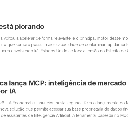
 está piorando
na voltou a acelerar de forma relevante, e o principal motor desse 
quilo que sempre possui maior capacidade de contaminar rapidamen
 guerra envolvendo Irã, Estados Unidos e toda a tensão no Estreito d
centro da discussão um tema que […]
a lança MCP: inteligência de mercado
or IA
026 – A Economatica anunciou nesta segunda-feira o lançamento do
ova solução que permite acessar sua base proprietária de dados fin
e assistentes de Inteligência Artificial. A ferramenta, baseada no Mo
ssibilita que clientes consultem dados de mercado em linguagem na