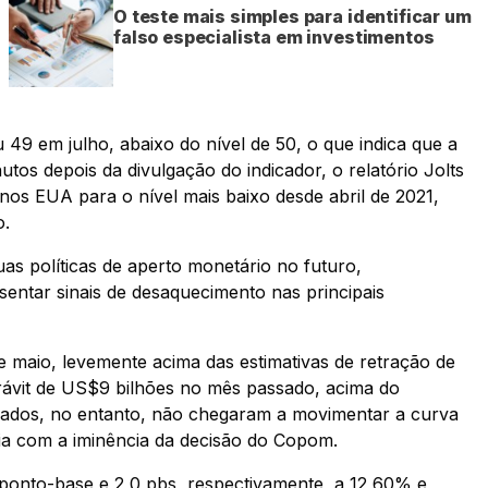
O teste mais simples para identificar um
falso especialista em investimentos
 49 em julho, abaixo do nível de 50, o que indica que a
tos depois da divulgação do indicador, o relatório Jolts
s EUA para o nível mais baixo desde abril de 2021,
o.
as políticas de aperto monetário no futuro,
entar sinais de desaquecimento nas principais
e maio, levemente acima das estimativas de retração de
erávit de US$9 bilhões no mês passado, acima do
dados, no entanto, não chegaram a movimentar a curva
dia com a iminência da decisão do Copom.
ponto-base e 2,0 pbs, respectivamente, a 12,60% e