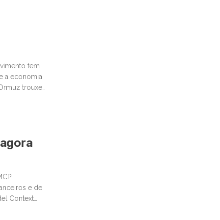
movimento tem
te a economia
e Ormuz trouxe
 agora
 MCP
anceiros e de
del Context
tural