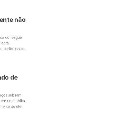
mente não
ssoa consegue
idera
 participantes
cado de
reços subiram
 em uma bolha,
emente de ele