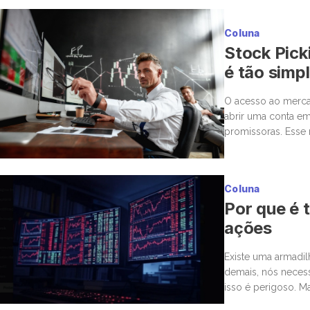
Coluna
Stock Pick
é tão simp
O acesso ao mercad
abrir uma conta em
promissoras. Esse 
para a bolsa. Mas,
Coluna
Por que é t
ações
Existe uma armadi
demais, nós neces
isso é perigoso. M
estar ou não. Nas 