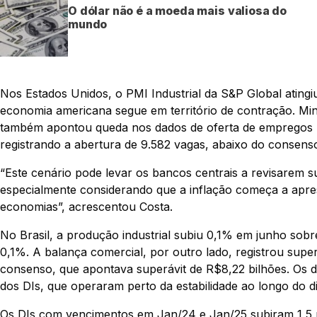
O dólar não é a moeda mais valiosa do
mundo
Nos Estados Unidos, o PMI Industrial da S&P Global atingiu
economia americana segue em território de contração. Minu
também apontou queda nos dados de oferta de empregos no
registrando a abertura de 9.582 vagas, abaixo do consens
“Este cenário pode levar os bancos centrais a revisarem su
especialmente considerando que a inflação começa a apres
economias”, acrescentou Costa.
No Brasil, a produção industrial subiu 0,1% em junho sobr
0,1%. A balança comercial, por outro lado, registrou sup
consenso, que apontava superávit de R$8,22 bilhões. Os 
dos DIs, que operaram perto da estabilidade ao longo do 
Os DIs com vencimentos em Jan/24 e Jan/25 subiram 1,5 