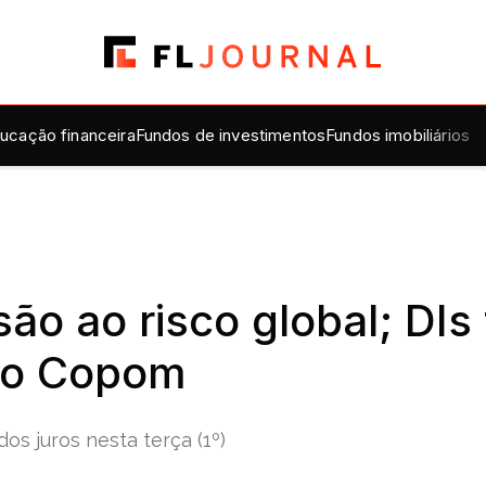
ucação financeira
Fundos de investimentos
Fundos imobiliários
ão ao risco global; DIs
 do Copom
s juros nesta terça (1º)