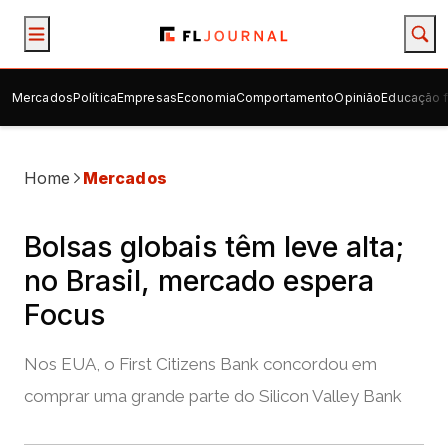
Mercados
Política
Empresas
Economia
Comportamento
Opinião
Educação f
Home
Mercados
Bolsas globais têm leve alta;
no Brasil, mercado espera
Focus
Nos EUA, o First Citizens Bank concordou em
comprar uma grande parte do Silicon Valley Bank