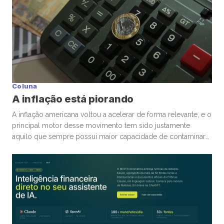
Coluna
A inflação está piorando
A inflação americana voltou a acelerar de forma relevante, e o
principal motor desse movimento tem sido justamente
aquilo que sempre possui maior capacidade de contaminar
rapidamente a economia global: energia. A guerra
envolvendo Irã, Estados Unidos e toda a tensão no Estreito
de Ormuz trouxe novamente para o centro da discussão um
tema que […]