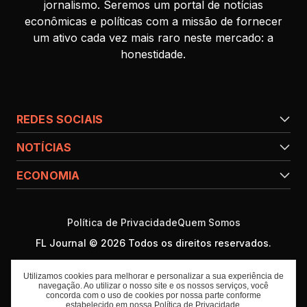
jornalismo. Seremos um portal de notícias
econômicas e políticas com a missão de fornecer
um ativo cada vez mais raro neste mercado: a
honestidade.
REDES SOCIAIS
NOTÍCIAS
ECONOMIA
Política de Privacidade
Quem Somos
FL Journal © 2026 Todos os direitos reservados.
Utilizamos cookies para melhorar e personalizar a sua experiência de
navegação. Ao utilizar o nosso site e os nossos serviços, você
concorda com o uso de cookies por nossa parte conforme
estabelecido em nossa
Política de Privacidade
.