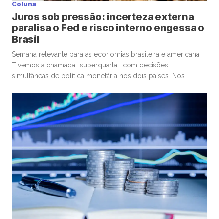
Coluna
Juros sob pressão: incerteza externa
paralisa o Fed e risco interno engessa o
Brasil
Semana relevante para as economias brasileira e americana.
Tivemos a chamada “superquarta”, com decisões
simultâneas de política monetária nos dois países. Nos
Estados Unidos, o Federal Reserve optou por manter a taxa
de juros. No Brasil, o Banco Central seguiu um caminho
diferente, com um corte marginal, bastante conservador.
Começando pelos Estados Unidos, o ponto […]