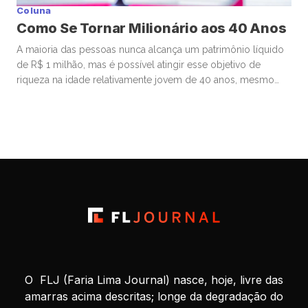
Coluna
Como Se Tornar Milionário aos 40 Anos
A maioria das pessoas nunca alcança um patrimônio líquido
de R$ 1 milhão, mas é possível atingir esse objetivo de
riqueza na idade relativamente jovem de 40 anos, mesmo
começando de origens humildes. Muitos que se tornam
milionários aos 40 começam a investir ainda bem jovens,
estão dispostos a assumir riscos financeiros calculados e
priorizam […]
O FLJ (Faria Lima Journal) nasce, hoje, livre das
amarras acima descritas; longe da degradação do