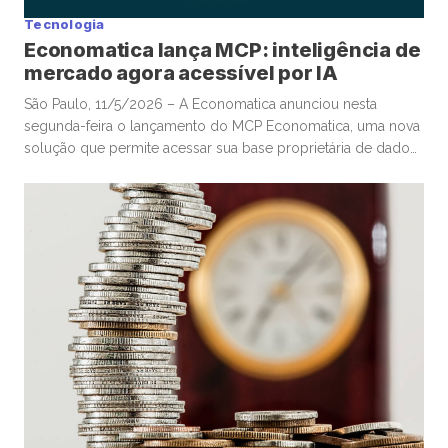
Tecnologia
Economatica lança MCP: inteligência de
mercado agora acessível por IA
São Paulo, 11/5/2026 – A Economatica anunciou nesta
segunda-feira o lançamento do MCP Economatica, uma nova
solução que permite acessar sua base proprietária de dados
financeiros e de mercado por meio de assistentes de
Inteligência Artificial. A ferramenta, baseada no Model Context
Protocol (MCP), possibilita que clientes consultem dados de
mercado em linguagem natural diretamente […]