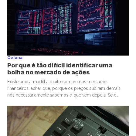
surgiu um comportamento que […]
Coluna
Por que é tão difícil identificar uma
bolha no mercado de ações
Existe uma armadilha muito comum nos mercados
financeiros: achar que, porque os preços subiram demais,
nós necessariamente sabemos o que vem depois. Se o
mercado de ações está em uma bolha, isso é perigoso. Mas
talvez ainda mais perigoso seja ter certeza absoluta,
independentemente de ele estar ou não. Nas últimas
semanas, vimos movimentos impressionantes. […]