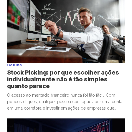
Coluna
Stock Picking: por que escolher ações
individualmente não é tão simples
quanto parece
O acesso ao mercado financeiro nunca foi tão fácil. Com
poucos cliques, qualquer pessoa consegue abrir uma conta
em uma corretora e investir em ações de empresas que
admira ou considera promissoras. Esse movimento
democratizou os investimentos e trouxe milhões de novos
participantes para a bolsa. Mas, junto com essa facilidade,