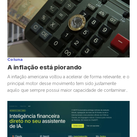
Coluna
A inflação está piorando
A inflação americana voltou a acelerar de forma relevante, e o
principal motor desse movimento tem sido justamente
aquilo que sempre possui maior capacidade de contaminar
rapidamente a economia global: energia. A guerra
envolvendo Irã, Estados Unidos e toda a tensão no Estreito
de Ormuz trouxe novamente para o centro da discussão um
tema que […]