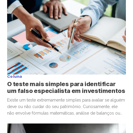
único dinar vale aproximadamente US$ 3,27 dólares, ou algo
[…]
Coluna
O teste mais simples para identificar
um falso especialista em investimentos
Existe um teste extremamente simples para avaliar se alguém
deve ou não cuidar do seu patrimônio. Curiosamente, ele
não envolve fórmulas matemáticas, análise de balanços ou
conhecimentos avançados de economia. A pergunta é muito
mais básica: “Se eu precisasse escolher um médico para
uma cirurgia delicada, levaria em conta os mesmos critérios