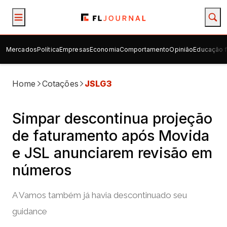
Mercados
Política
Empresas
Economia
Comportamento
Opinião
Educação f
Home
Cotações
JSLG3
Simpar descontinua projeção
de faturamento após Movida
e JSL anunciarem revisão em
números
A Vamos também já havia descontinuado seu
guidance