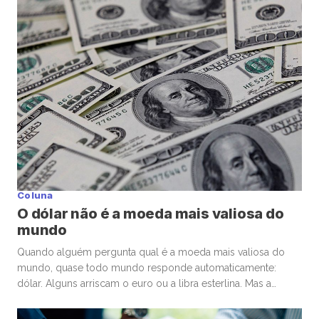
assim, ser premiado com confiança global. Enquanto o
mundo […]
Coluna
O dólar não é a moeda mais valiosa do
mundo
Quando alguém pergunta qual é a moeda mais valiosa do
mundo, quase todo mundo responde automaticamente:
dólar. Alguns arriscam o euro ou a libra esterlina. Mas a
resposta costuma surpreender. A moeda de maior valor
nominal frente ao dólar é o dinar kuwaitiano (KWD). Hoje, um