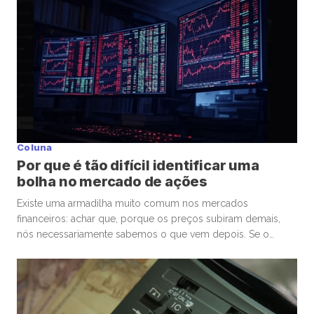
participantes para a bolsa. Mas, junto com essa facilidade,
surgiu um comportamento que […]
Coluna
Por que é tão difícil identificar uma
bolha no mercado de ações
Existe uma armadilha muito comum nos mercados
financeiros: achar que, porque os preços subiram demais,
nós necessariamente sabemos o que vem depois. Se o
mercado de ações está em uma bolha, isso é perigoso. Mas
talvez ainda mais perigoso seja ter certeza absoluta,
independentemente de ele estar ou não. Nas últimas
semanas, vimos movimentos impressionantes. […]