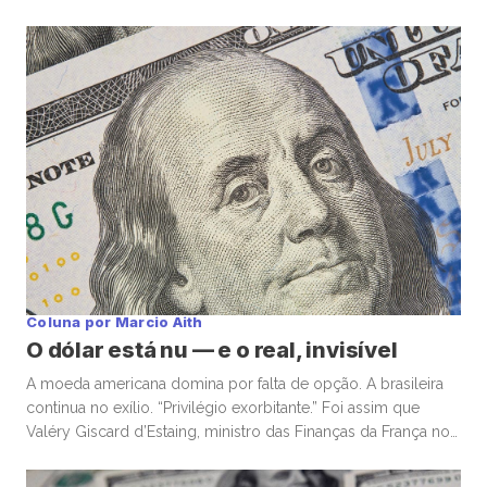
Coluna por Marcio Aith
O dólar está nu — e o real, invisível
A moeda americana domina por falta de opção. A brasileira
continua no exílio. “Privilégio exorbitante.” Foi assim que
Valéry Giscard d’Estaing, ministro das Finanças da França nos
anos 1960, descreveu a capacidade única dos Estados
Unidos de financiar déficits em sua própria moeda — e, ainda