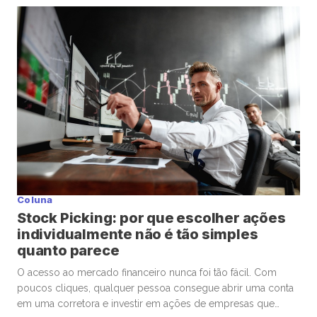
mais básica: “Se eu precisasse escolher um médico para
uma cirurgia delicada, levaria em conta os mesmos critérios
que estou utilizando […]
Coluna
Stock Picking: por que escolher ações
individualmente não é tão simples
quanto parece
O acesso ao mercado financeiro nunca foi tão fácil. Com
poucos cliques, qualquer pessoa consegue abrir uma conta
em uma corretora e investir em ações de empresas que