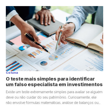
resposta costuma surpreender. A moeda de maior valor
nominal frente ao dólar é o dinar kuwaitiano (KWD). Hoje, um
único dinar vale aproximadamente US$ 3,27 dólares, ou algo
[…]
Coluna
O teste mais simples para identificar
um falso especialista em investimentos
Existe um teste extremamente simples para avaliar se alguém
deve ou não cuidar do seu patrimônio. Curiosamente, ele
não envolve fórmulas matemáticas, análise de balanços ou
conhecimentos avançados de economia. A pergunta é muito