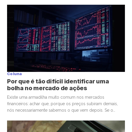
admira ou considera promissoras. Esse movimento
democratizou os investimentos e trouxe milhões de novos
participantes para a bolsa. Mas, junto com essa facilidade,
surgiu um comportamento que […]
Coluna
Por que é tão difícil identificar uma
bolha no mercado de ações
Existe uma armadilha muito comum nos mercados
financeiros: achar que, porque os preços subiram demais,
nós necessariamente sabemos o que vem depois. Se o
mercado de ações está em uma bolha, isso é perigoso. Mas
talvez ainda mais perigoso seja ter certeza absoluta,
independentemente de ele estar ou não. Nas últimas