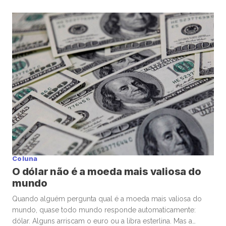
anos 1960, descreveu a capacidade única dos Estados
Unidos de financiar déficits em sua própria moeda — e, ainda
assim, ser premiado com confiança global. Enquanto o
mundo […]
Coluna
O dólar não é a moeda mais valiosa do
mundo
Quando alguém pergunta qual é a moeda mais valiosa do
mundo, quase todo mundo responde automaticamente:
dólar. Alguns arriscam o euro ou a libra esterlina. Mas a