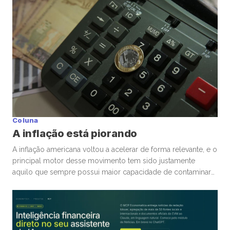
semanas, vimos movimentos impressionantes. […]
Coluna
A inflação está piorando
A inflação americana voltou a acelerar de forma relevante, e o
principal motor desse movimento tem sido justamente
aquilo que sempre possui maior capacidade de contaminar
rapidamente a economia global: energia. A guerra
envolvendo Irã, Estados Unidos e toda a tensão no Estreito
de Ormuz trouxe novamente para o centro da discussão um
tema que […]