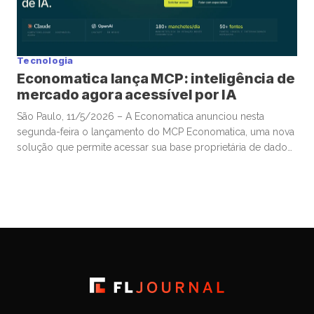
Tecnologia
Economatica lança MCP: inteligência de
mercado agora acessível por IA
São Paulo, 11/5/2026 – A Economatica anunciou nesta
segunda-feira o lançamento do MCP Economatica, uma nova
solução que permite acessar sua base proprietária de dados
financeiros e de mercado por meio de assistentes de
Inteligência Artificial. A ferramenta, baseada no Model Context
Protocol (MCP), possibilita que clientes consultem dados de
mercado em linguagem natural diretamente […]