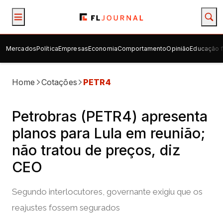
Mercados
Política
Empresas
Economia
Comportamento
Opinião
Educação f
Home
Cotações
PETR4
Petrobras (PETR4) apresenta
planos para Lula em reunião;
não tratou de preços, diz
CEO
Segundo interlocutores, governante exigiu que os
reajustes fossem segurados