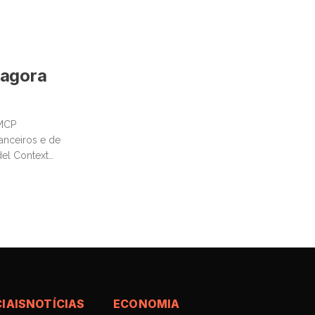
 agora
 MCP
anceiros e de
del Context
tural
IAIS
NOTÍCIAS
ECONOMIA