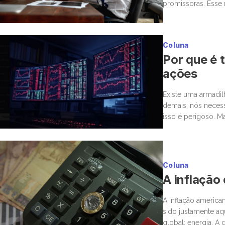
promissoras. Esse 
para a bolsa. Mas,
Coluna
Por que é t
ações
Existe uma armadi
demais, nós neces
isso é perigoso. M
estar ou não. Nas 
Coluna
A inflação
A inflação america
sido justamente a
global: energia. A