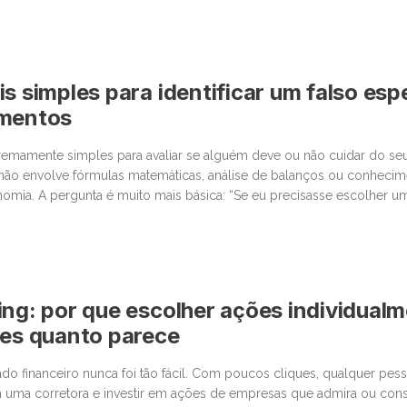
s simples para identificar um falso espe
imentos
tremamente simples para avaliar se alguém deve ou não cuidar do seu
 não envolve fórmulas matemáticas, análise de balanços ou conheci
omia. A pergunta é muito mais básica: “Se eu precisasse escolher 
da, levaria em conta os mesmos critérios que estou utilizando […]
ing: por que escolher ações individual
les quanto parece
o financeiro nunca foi tão fácil. Com poucos cliques, qualquer pe
 uma corretora e investir em ações de empresas que admira ou cons