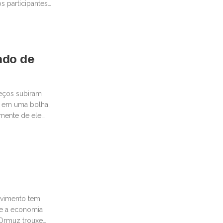
 participantes
cado de
reços subiram
 em uma bolha,
emente de ele
movimento tem
te a economia
e Ormuz trouxe