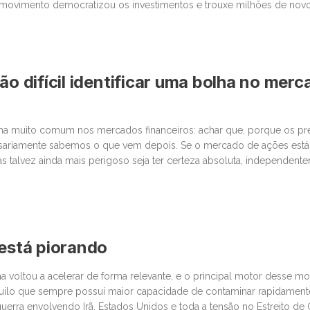
movimento democratizou os investimentos e trouxe milhões de novos
 junto com essa facilidade, surgiu um comportamento que […]
ão difícil identificar uma bolha no mer
lha muito comum nos mercados financeiros: achar que, porque os p
sariamente sabemos o que vem depois. Se o mercado de ações está
as talvez ainda mais perigoso seja ter certeza absoluta, independent
últimas semanas, vimos movimentos impressionantes. […]
 está piorando
na voltou a acelerar de forma relevante, e o principal motor desse 
quilo que sempre possui maior capacidade de contaminar rapidamen
 guerra envolvendo Irã, Estados Unidos e toda a tensão no Estreito d