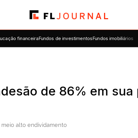
ucação financeira
Fundos de investimentos
Fundos imobiliários
adesão de 86% em sua p
meio alto endividamento