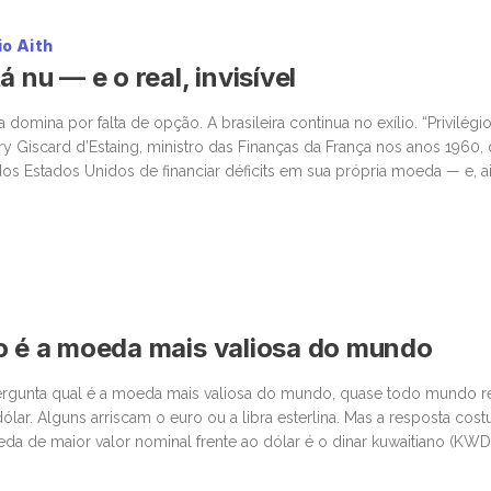
io Aith
á nu — e o real, invisível
omina por falta de opção. A brasileira continua no exílio. “Privilégio
ry Giscard d’Estaing, ministro das Finanças da França nos anos 1960,
os Estados Unidos de financiar déficits em sua própria moeda — e, ai
iança global. Enquanto o mundo […]
o é a moeda mais valiosa do mundo
gunta qual é a moeda mais valiosa do mundo, quase todo mundo 
ólar. Alguns arriscam o euro ou a libra esterlina. Mas a resposta cos
da de maior valor nominal frente ao dólar é o dinar kuwaitiano (KWD
proximadamente US$ 3,27 dólares, ou algo […]