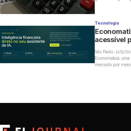
novamente para o 
Tecnologia
Economatic
acessível p
São Paulo, 11/5/2
Economatica, uma n
mercado por meio d
Protocol (MCP), po
diretamente […]