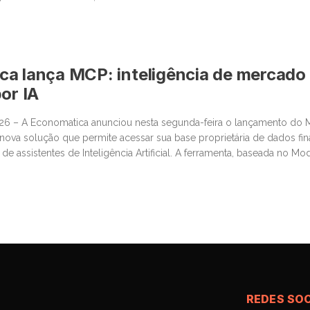
centro da discussão um tema que […]
a lança MCP: inteligência de mercado
or IA
026 – A Economatica anunciou nesta segunda-feira o lançamento do
ova solução que permite acessar sua base proprietária de dados fin
e assistentes de Inteligência Artificial. A ferramenta, baseada no Mo
ssibilita que clientes consultem dados de mercado em linguagem na
REDES SOC