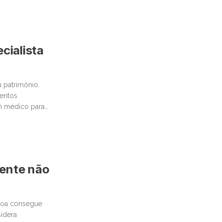
cialista
 patrimônio.
mentos
um médico para
mente não
ssoa consegue
idera