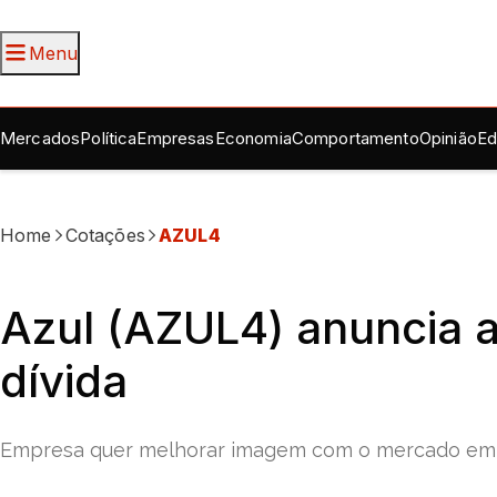
Menu
Mercados
Política
Empresas
Economia
Comportamento
Opinião
Ed
Home
Cotações
AZUL4
Azul (AZUL4) anuncia 
dívida
Empresa quer melhorar imagem com o mercado em 