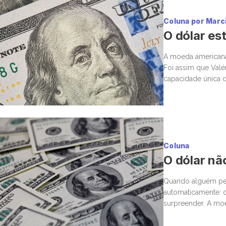
Coluna por Marc
O dólar est
A moeda americana d
Foi assim que Valé
capacidade única d
premiado com conf
Coluna
O dólar nã
Quando alguém per
automaticamente: d
surpreender. A moe
único dinar vale a