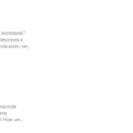
 exorbitante.”
 descreveu a
nda assim, ser
responde
tuma
). Hoje, um