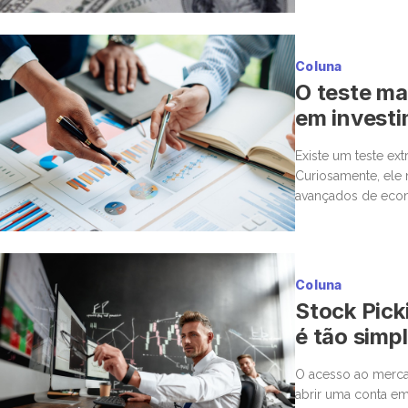
Coluna
O teste mai
em invest
Existe um teste ex
Curiosamente, ele
avançados de econ
uma cirurgia delica
Coluna
Stock Pick
é tão simp
O acesso ao mercad
abrir uma conta em