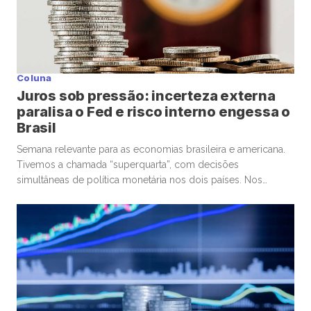
Coluna
Juros sob pressão: incerteza externa
paralisa o Fed e risco interno engessa o
Brasil
Semana relevante para as economias brasileira e americana.
Tivemos a chamada “superquarta”, com decisões
simultâneas de política monetária nos dois países. Nos
Estados Unidos, o Federal Reserve optou por manter a taxa
de juros. No Brasil, o Banco Central seguiu um caminho
diferente, com um corte marginal, bastante conservador.
Começando pelos Estados Unidos, o ponto […]