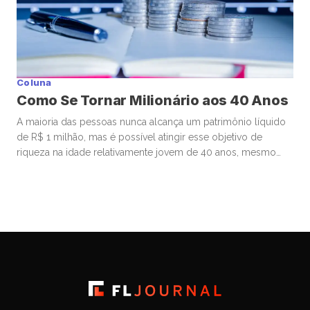
Coluna
Como Se Tornar Milionário aos 40 Anos
A maioria das pessoas nunca alcança um patrimônio líquido
de R$ 1 milhão, mas é possível atingir esse objetivo de
riqueza na idade relativamente jovem de 40 anos, mesmo
começando de origens humildes. Muitos que se tornam
milionários aos 40 começam a investir ainda bem jovens,
estão dispostos a assumir riscos financeiros calculados e
priorizam […]