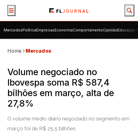
Mercados
Política
Empresas
Economia
Comportamento
Opinião
Educação f
Home
Mercados
Volume negociado no
Ibovespa soma R$ 587,4
bilhões em março, alta de
27,8%
O volume médio diário negociado no segmento em
março foi de R$ 25,5 bilhões