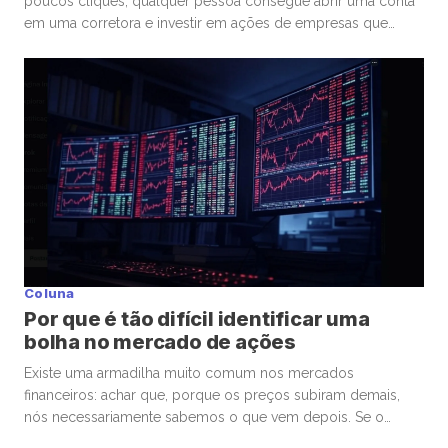
poucos cliques, qualquer pessoa consegue abrir uma conta
em uma corretora e investir em ações de empresas que
admira ou considera promissoras. Esse movimento
democratizou os investimentos e trouxe milhões de novos
participantes para a bolsa. Mas, junto com essa facilidade,
surgiu um comportamento que […]
Coluna
Por que é tão difícil identificar uma
bolha no mercado de ações
Existe uma armadilha muito comum nos mercados
financeiros: achar que, porque os preços subiram demais,
nós necessariamente sabemos o que vem depois. Se o
mercado de ações está em uma bolha, isso é perigoso. Mas