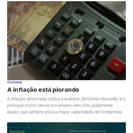
talvez ainda mais perigoso seja ter certeza absoluta,
independentemente de ele estar ou não. Nas últimas
semanas, vimos movimentos impressionantes. […]
Coluna
A inflação está piorando
A inflação americana voltou a acelerar de forma relevante, e o
principal motor desse movimento tem sido justamente
aquilo que sempre possui maior capacidade de contaminar
rapidamente a economia global: energia. A guerra
envolvendo Irã, Estados Unidos e toda a tensão no Estreito
de Ormuz trouxe novamente para o centro da discussão um