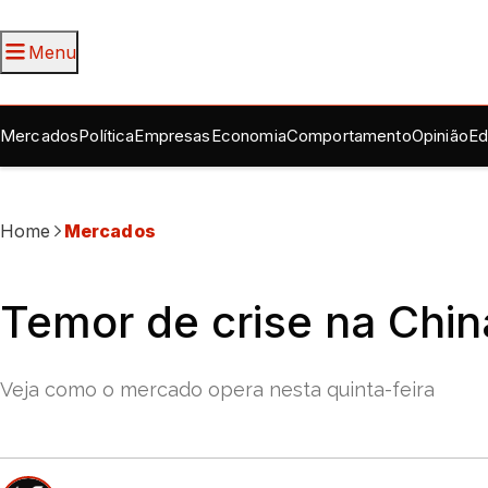
Menu
Mercados
Política
Empresas
Economia
Comportamento
Opinião
Ed
Home
Mercados
Temor de crise na Chin
Veja como o mercado opera nesta quinta-feira