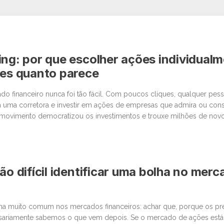
ing: por que escolher ações individual
les quanto parece
o financeiro nunca foi tão fácil. Com poucos cliques, qualquer pe
 uma corretora e investir em ações de empresas que admira ou cons
movimento democratizou os investimentos e trouxe milhões de novos
 junto com essa facilidade, surgiu um comportamento que […]
ão difícil identificar uma bolha no mer
lha muito comum nos mercados financeiros: achar que, porque os p
sariamente sabemos o que vem depois. Se o mercado de ações está