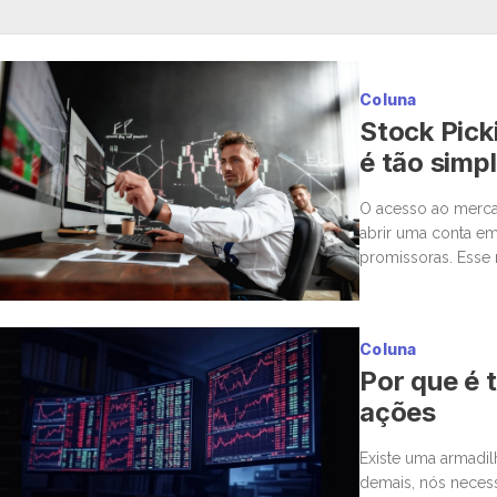
Coluna
Stock Pick
é tão simp
O acesso ao mercad
abrir uma conta em
promissoras. Esse 
para a bolsa. Mas,
Coluna
Por que é t
ações
Existe uma armadi
demais, nós neces