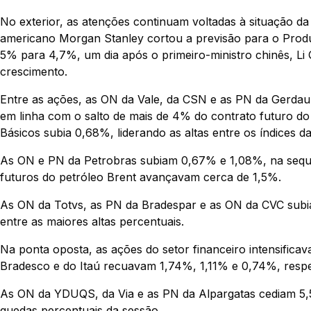
No exterior, as atenções continuam voltadas à situação da
americano Morgan Stanley cortou a previsão para o Produt
5% para 4,7%, um dia após o primeiro-ministro chinês, Li 
crescimento.
Entre as ações, as ON da Vale, da CSN e as PN da Gerd
em linha com o salto de mais de 4% do contrato futuro do m
Básicos subia 0,68%, liderando as altas entre os índices da
As ON e PN da Petrobras subiam 0,67% e 1,08%, na sequê
futuros do petróleo Brent avançavam cerca de 1,5%.
As ON da Totvs, as PN da Bradespar e as ON da CVC subi
entre as maiores altas percentuais.
Na ponta oposta, as ações do setor financeiro intensific
Bradesco e do Itaú recuavam 1,74%, 1,11% e 0,74%, respe
As ON da YDUQS, da Via e as PN da Alpargatas cediam 5,
quedas percentuais da sessão.