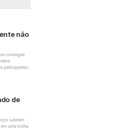
mente não
ssoa consegue
idera
 participantes
cado de
reços subiram
 em uma bolha,