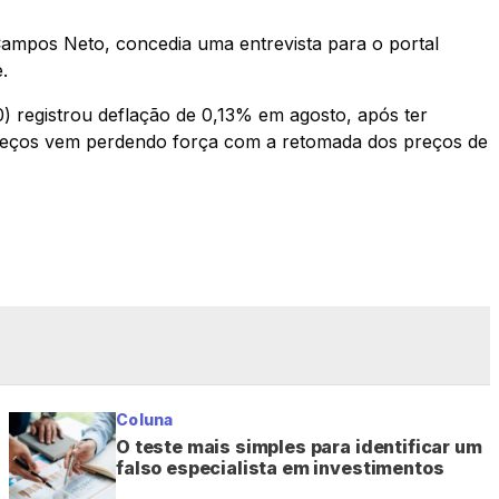
Campos Neto, concedia uma entrevista para o portal
.
) registrou deflação de 0,13% em agosto, após ter
preços vem perdendo força com a retomada dos preços de
Coluna
O teste mais simples para identificar um
falso especialista em investimentos