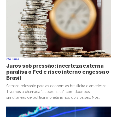
mercado em linguagem natural diretamente […]
Coluna
Juros sob pressão: incerteza externa
paralisa o Fed e risco interno engessa o
Brasil
Semana relevante para as economias brasileira e americana.
Tivemos a chamada “superquarta”, com decisões
simultâneas de política monetária nos dois países. Nos
Estados Unidos, o Federal Reserve optou por manter a taxa
de juros. No Brasil, o Banco Central seguiu um caminho
diferente, com um corte marginal, bastante conservador.