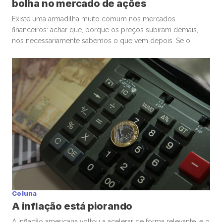
bolha no mercado de ações
Existe uma armadilha muito comum nos mercados
financeiros: achar que, porque os preços subiram demais,
nós necessariamente sabemos o que vem depois. Se o
mercado de ações está em uma bolha, isso é perigoso. Mas
talvez ainda mais perigoso seja ter certeza absoluta,
independentemente de ele estar ou não. Nas últimas
semanas, vimos movimentos impressionantes. […]
Coluna
A inflação está piorando
A inflação americana voltou a acelerar de forma relevante, e o