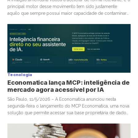
principal motor desse movimento tem sido justamente
aquilo que sempre possui maior capacidade de contaminar
rapidamente a economia global: energia. A guerra
envolvendo Irã, Estados Unidos e toda a tensão no Estreito
de Ormuz trouxe novamente para o centro da discussão um
tema que […]
Tecnologia
Economatica lança MCP: inteligência de
mercado agora acessível por IA
São Paulo, 11/5/2026 – A Economatica anunciou nesta
segunda-feira o lançamento do MCP Economatica, uma nova
solução que permite acessar sua base proprietária de dados
financeiros e de mercado por meio de assistentes de
Inteligência Artificial. A ferramenta, baseada no Model Context
Protocol (MCP), possibilita que clientes consultem dados de