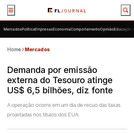
Mercados
Política
Empresas
Economia
Comportamento
Opinião
Educação f
Home
Mercados
Demanda por emissão
externa do Tesouro atinge
US$ 6,5 bilhões, diz fonte
A operação ocorre em um dia de recuo das taxas
projetadas nos títulos dos EUA