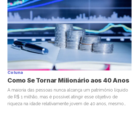
Começando pelos Estados Unidos, o ponto […]
Coluna
Como Se Tornar Milionário aos 40 Anos
A maioria das pessoas nunca alcança um patrimônio líquido
de R$ 1 milhão, mas é possível atingir esse objetivo de
riqueza na idade relativamente jovem de 40 anos, mesmo
começando de origens humildes. Muitos que se tornam
milionários aos 40 começam a investir ainda bem jovens,
estão dispostos a assumir riscos financeiros calculados e
priorizam […]