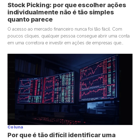
Stock Picking: por que escolher ações
individualmente não é tão simples
quanto parece
O acesso ao mercado financeiro nunca foi tão fácil. Com
poucos cliques, qualquer pessoa consegue abrir uma conta
em uma corretora e investir em ações de empresas que
admira ou considera promissoras. Esse movimento
democratizou os investimentos e trouxe milhões de novos
participantes para a bolsa. Mas, junto com essa facilidade,
surgiu um comportamento que […]
Coluna
Por que é tão difícil identificar uma