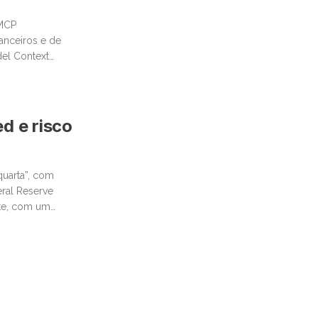
 MCP
anceiros e de
del Context
tural
d e risco
quarta”, com
eral Reserve
nte, com um