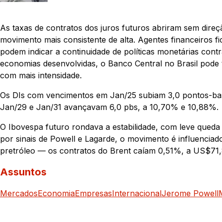
As taxas de contratos dos juros futuros abriram sem dire
movimento mais consistente de alta. Agentes financeiros f
podem indicar a continuidade de políticas monetárias contr
economias desenvolvidas, o Banco Central no Brasil pode t
com mais intensidade.
Os DIs com vencimentos em Jan/25 subiam 3,0 pontos-bas
Jan/29 e Jan/31 avançavam 6,0 pbs, a 10,70% e 10,88%.
O Ibovespa futuro rondava a estabilidade, com leve queda
por sinais de Powell e Lagarde, o movimento é influenciad
pretróleo — os contratos do Brent caíam 0,51%, a US$71,8
Assuntos
Mercados
Economia
Empresas
Internacional
Jerome Powell