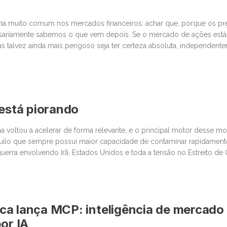
lha muito comum nos mercados financeiros: achar que, porque os p
sariamente sabemos o que vem depois. Se o mercado de ações está
as talvez ainda mais perigoso seja ter certeza absoluta, independent
últimas semanas, vimos movimentos impressionantes. […]
 está piorando
na voltou a acelerar de forma relevante, e o principal motor desse 
quilo que sempre possui maior capacidade de contaminar rapidamen
 guerra envolvendo Irã, Estados Unidos e toda a tensão no Estreito d
centro da discussão um tema que […]
a lança MCP: inteligência de mercado
or IA