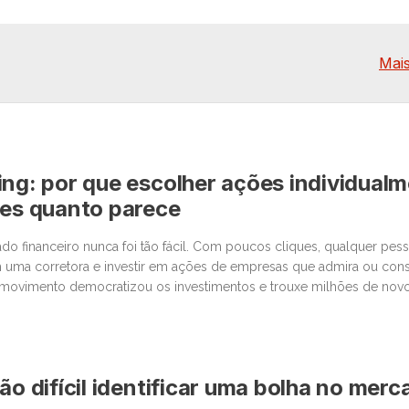
Mais
ing: por que escolher ações individual
les quanto parece
o financeiro nunca foi tão fácil. Com poucos cliques, qualquer pe
 uma corretora e investir em ações de empresas que admira ou cons
movimento democratizou os investimentos e trouxe milhões de novos
 junto com essa facilidade, surgiu um comportamento que […]
ão difícil identificar uma bolha no mer