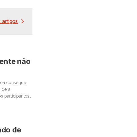
 artigos
mente não
ssoa consegue
idera
 participantes
cado de