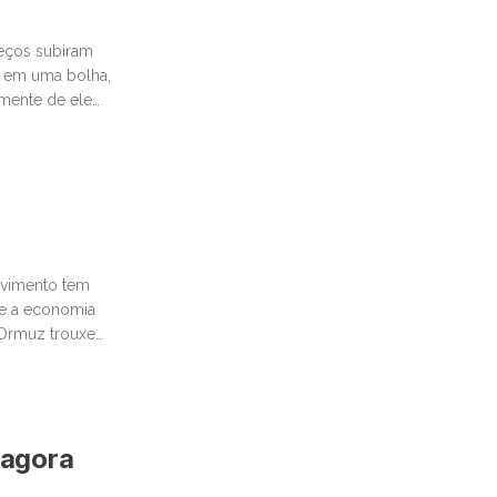
reços subiram
 em uma bolha,
emente de ele
movimento tem
te a economia
e Ormuz trouxe
 agora