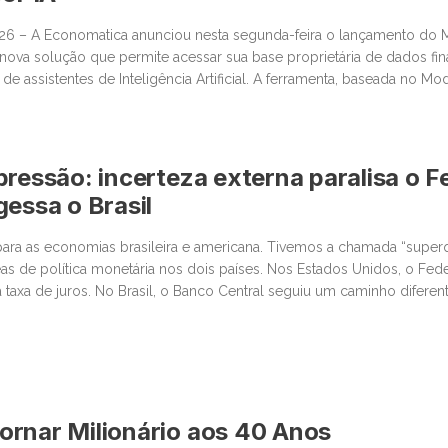
026 – A Economatica anunciou nesta segunda-feira o lançamento do
ova solução que permite acessar sua base proprietária de dados fin
e assistentes de Inteligência Artificial. A ferramenta, baseada no Mo
ssibilita que clientes consultem dados de mercado em linguagem na
pressão: incerteza externa paralisa o Fe
gessa o Brasil
ara as economias brasileira e americana. Tivemos a chamada “super
as de política monetária nos dois países. Nos Estados Unidos, o Fed
 taxa de juros. No Brasil, o Banco Central seguiu um caminho difere
stante conservador. Começando pelos Estados Unidos, o ponto […]
rnar Milionário aos 40 Anos