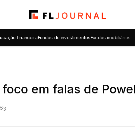
ucação financeira
Fundos de investimentos
Fundos imobiliários
foco em falas de Powell
,83