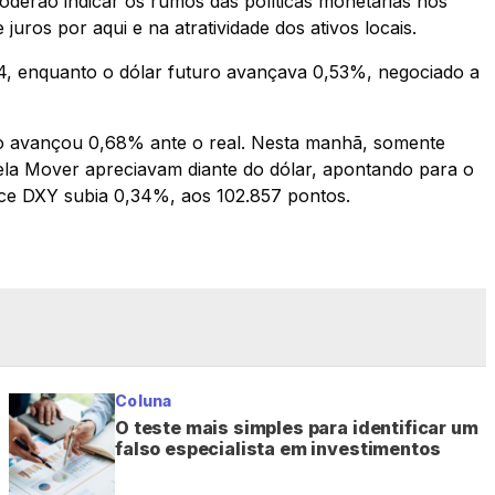
derão indicar os rumos das políticas monetárias nos
uros por aqui e na atratividade dos ativos locais.
64, enquanto o dólar futuro avançava 0,53%, negociado a
do avançou 0,68% ante o real. Nesta manhã, somente
a Mover apreciavam diante do dólar, apontando para o
ce DXY subia 0,34%, aos 102.857 pontos.
Coluna
O teste mais simples para identificar um
falso especialista em investimentos