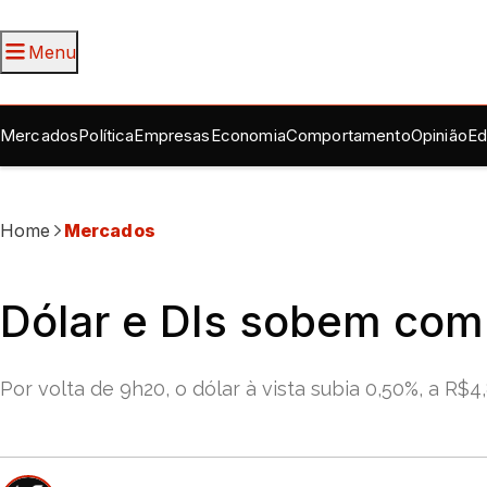
Menu
Mercados
Política
Empresas
Economia
Comportamento
Opinião
Ed
Home
Mercados
Dólar e DIs sobem com 
Por volta de 9h20, o dólar à vista subia 0,50%, a R$4