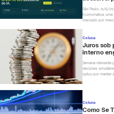
São Paulo, 11/5/2
Economatica, uma n
mercado por meio d
Protocol (MCP), po
diretamente […]
Coluna
Juros sob 
interno en
Semana relevante p
decisões simultâne
optou por manter a
corte marginal, ba
Coluna
Como Se To