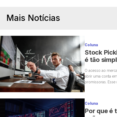
Mais Notícias
Coluna
Stock Pick
é tão simp
O acesso ao mercad
abrir uma conta em
promissoras. Esse 
para a bolsa. Mas,
Coluna
Por que é t