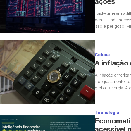
ações
Existe uma armadi
demais, nós neces
isso é perigoso. M
estar ou não. Nas 
Coluna
A inflação
A inflação america
sido justamente a
global: energia. A
novamente para o 
Tecnologia
Economatic
acessível p