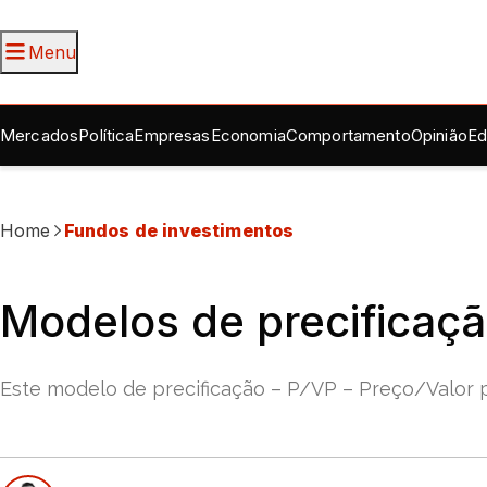
Menu
Mercados
Política
Empresas
Economia
Comportamento
Opinião
Ed
Home
Fundos de investimentos
Modelos de precificaçã
Este modelo de precificação – P/VP – Preço/Valor pat