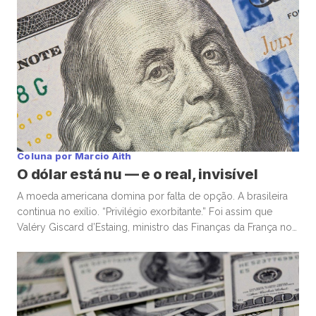
Coluna por Marcio Aith
O dólar está nu — e o real, invisível
A moeda americana domina por falta de opção. A brasileira
continua no exílio. “Privilégio exorbitante.” Foi assim que
Valéry Giscard d’Estaing, ministro das Finanças da França nos
anos 1960, descreveu a capacidade única dos Estados
Unidos de financiar déficits em sua própria moeda — e, ainda
assim, ser premiado com confiança global. Enquanto o
mundo […]