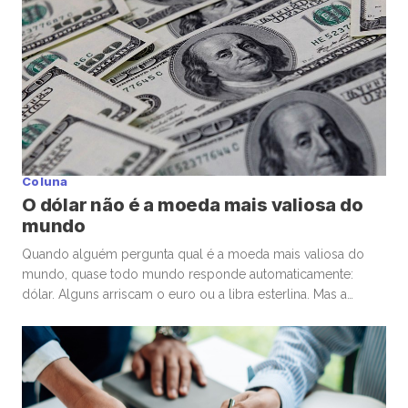
Coluna
O dólar não é a moeda mais valiosa do
mundo
Quando alguém pergunta qual é a moeda mais valiosa do
mundo, quase todo mundo responde automaticamente:
dólar. Alguns arriscam o euro ou a libra esterlina. Mas a
resposta costuma surpreender. A moeda de maior valor
nominal frente ao dólar é o dinar kuwaitiano (KWD). Hoje, um
único dinar vale aproximadamente US$ 3,27 dólares, ou algo
[…]