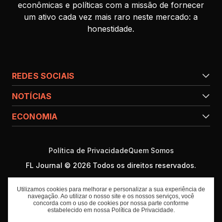
econômicas e políticas com a missão de fornecer
um ativo cada vez mais raro neste mercado: a
honestidade.
REDES SOCIAIS
NOTÍCIAS
ECONOMIA
Política de Privacidade
Quem Somos
FL Journal © 2026 Todos os direitos reservados.
Utilizamos cookies para melhorar e personalizar a sua experiência de
navegação. Ao utilizar o nosso site e os nossos serviços, você
concorda com o uso de cookies por nossa parte conforme
estabelecido em nossa
Política de Privacidade
.