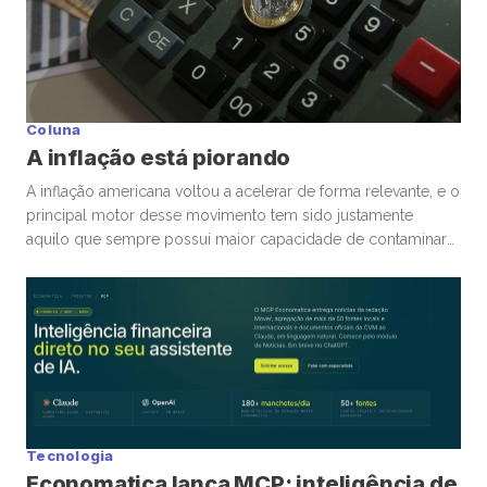
Coluna
A inflação está piorando
A inflação americana voltou a acelerar de forma relevante, e o
principal motor desse movimento tem sido justamente
aquilo que sempre possui maior capacidade de contaminar
rapidamente a economia global: energia. A guerra
envolvendo Irã, Estados Unidos e toda a tensão no Estreito
de Ormuz trouxe novamente para o centro da discussão um
tema que […]
Tecnologia
Economatica lança MCP: inteligência de