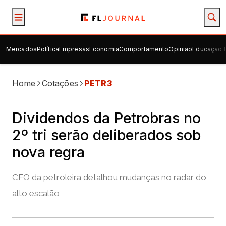
Mercados
Política
Empresas
Economia
Comportamento
Opinião
Educação f
Home
Cotações
PETR3
Dividendos da Petrobras no
2º tri serão deliberados sob
nova regra
CFO da petroleira detalhou mudanças no radar do
alto escalão