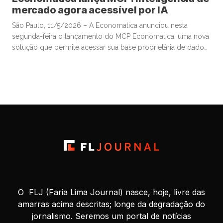
mercado agora acessível por IA
São Paulo, 11/5/2026 – A Economatica anunciou nesta
segunda-feira o lançamento do MCP Economatica, uma nova
solução que permite acessar sua base proprietária de dados
financeiros e de mercado por meio de assistentes de
Inteligência Artificial. A ferramenta, baseada no Model Context
Protocol (MCP), possibilita que clientes consultem dados de
mercado em linguagem natural diretamente […]
O FLJ (Faria Lima Journal) nasce, hoje, livre das
amarras acima descritas; longe da degradação do
jornalismo. Seremos um portal de notícias