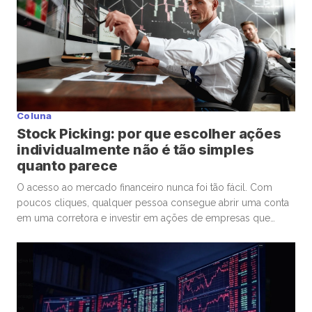
Coluna
Stock Picking: por que escolher ações
individualmente não é tão simples
quanto parece
O acesso ao mercado financeiro nunca foi tão fácil. Com
poucos cliques, qualquer pessoa consegue abrir uma conta
em uma corretora e investir em ações de empresas que
admira ou considera promissoras. Esse movimento
democratizou os investimentos e trouxe milhões de novos
participantes para a bolsa. Mas, junto com essa facilidade,
surgiu um comportamento que […]