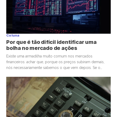
Coluna
Por que é tão difícil identificar uma
bolha no mercado de ações
Existe uma armadilha muito comum nos mercados
financeiros: achar que, porque os preços subiram demais,
nós necessariamente sabemos o que vem depois. Se o
mercado de ações está em uma bolha, isso é perigoso. Mas
talvez ainda mais perigoso seja ter certeza absoluta,
independentemente de ele estar ou não. Nas últimas
semanas, vimos movimentos impressionantes. […]