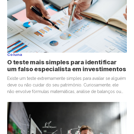
Coluna
O teste mais simples para identificar
um falso especialista em investimentos
Existe um teste extremamente simples para avaliar se alguém
deve ou não cuidar do seu patrimônio. Curiosamente, ele
não envolve fórmulas matemáticas, análise de balanços ou
conhecimentos avançados de economia. A pergunta é muito
mais básica: “Se eu precisasse escolher um médico para
uma cirurgia delicada, levaria em conta os mesmos critérios
que estou utilizando […]