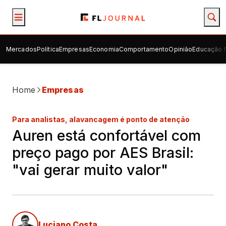
Mercados
Política
Empresas
Economia
Comportamento
Opinião
Educação f
Home
Empresas
Para analistas, alavancagem é ponto de atenção
Auren está confortável com
preço pago por AES Brasil:
"vai gerar muito valor"
Luciano Costa