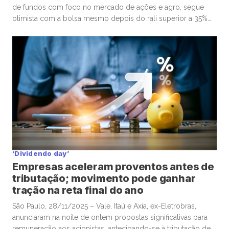
de fundos com foco no mercado de ações e agro, segue
otimista com a bolsa mesmo depois do rali superior a 35%
do Ibovespa em 2025. Em entrevista à Mover/Faria
Lima Journal, o sócio e gestor Gabriel Diniz Junqueira
defendeu que o movimento de alta dos ativos de […]
‘Dividendo day’
Empresas aceleram proventos antes de
tributação; movimento pode ganhar
tração na reta final do ano
São Paulo, 28/11/2025 – Vale, Itaú e Axia, ex-Eletrobras,
anunciaram na noite de ontem propostas significativas para
remuneração aos acionistas, antecipando-se à tributação de