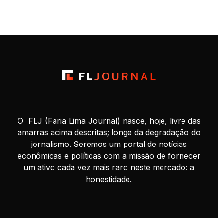
mas viu os resultados pesadamente afetados por fatores
“exógenos”, e agora aguarda ansiosa por potencial ajuda
milionária que […]
O FLJ (Faria Lima Journal) nasce, hoje, livre das
amarras acima descritas; longe da degradação do
jornalismo. Seremos um portal de notícias
econômicas e políticas com a missão de fornecer
um ativo cada vez mais raro neste mercado: a
honestidade.