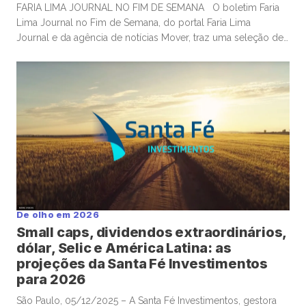
FARIA LIMA JOURNAL NO FIM DE SEMANA O boletim Faria
Lima Journal no Fim de Semana, do portal Faria Lima
Journal e da agência de notícias Mover, traz uma seleção de
conteúdos e leituras para investidores dispostos a gastar
algum tempo no sábado e domingo para leituras mais
aprofundadas de boas histórias e materiais informativos. OS
EUA constroem gasodutos; mas investidores […]
De olho em 2026
Small caps, dividendos extraordinários,
dólar, Selic e América Latina: as
projeções da Santa Fé Investimentos
para 2026
São Paulo, 05/12/2025 – A Santa Fé Investimentos, gestora