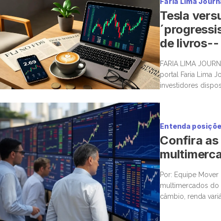
Faria Lima Journ
Tesla vers
´progressis
de livros-
FARIA LIMA JOURN
portal Faria Lima J
investidores dispo
boas histórias e ma
Entenda posiçõe
Confira as
multimerca
Por: Equipe Mover 
multimercados do 
câmbio, renda vari
geridos pela Verde,