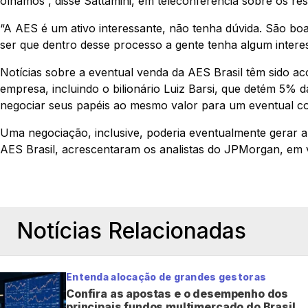
olhamos”, disse Sattamini, em teleconferência sobre os res
“A AES é um ativo interessante, não tenha dúvida. São boa
ser que dentro desse processo a gente tenha algum interes
Notícias sobre a eventual venda da AES Brasil têm sido ac
empresa, incluindo o bilionário Luiz Barsi, que detém 5% d
negociar seus papéis ao mesmo valor para um eventual c
Uma negociação, inclusive, poderia eventualmente gerar a
AES Brasil, acrescentaram os analistas do JPMorgan, em v
Notícias Relacionadas
Entenda alocação de grandes gestoras
Confira as apostas e o desempenho dos
principais fundos multimercado do Brasil