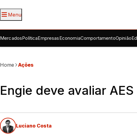
Menu
Mercados
Política
Empresas
Economia
Comportamento
Opinião
Ed
Home
Ações
Engie deve avaliar AES 
Luciano Costa