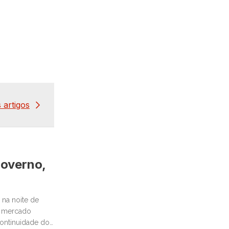
 artigos
governo,
 na noite de
o mercado
continuidade dos