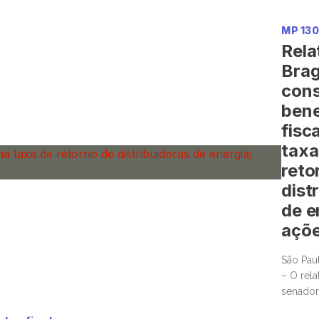
dendos e resultados financeiros e operacionais melhores que […]
MP 13
Rela
Brag
cons
bene
fisc
taxa
reto
dist
de e
açõ
São Pau
– O rela
senador
para a 