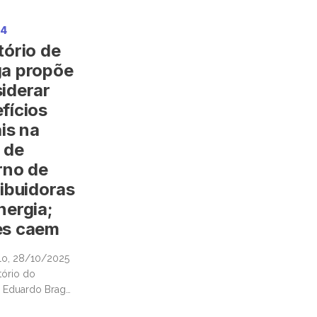
04
tório de
a propõe
iderar
fícios
ais na
 de
rno de
ribuidoras
nergia;
es caem
lo, 28/10/2025
tório do
 Eduardo Braga
medida