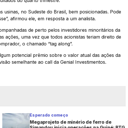
ultados do quarto trimestre.
s usinas, no Sudeste do Brasil, bem posicionadas. Pode
se”, afirmou ele, em resposta a um analista.
ompanhadas de perto pelos investidores minoritários da
as ações, uma vez que todos acionistas teriam direito de
omprador, o chamado “tag along”.
lgum potencial prêmio sobre o valor atual das ações da
isão semelhante ao call da Genial Investimentos.
Esperado começo
Megaprojeto de minério de ferro de
Simandou inicia operações na Guiné; BTG