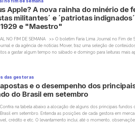
al no fim de semana
provisór
us Apple? A nova rainha do minério de f
derrubo
setor el
tas militantes´ e ´patriotas indignados´
feira, a
- 1929 e "Maestro"
mercado
com pro
AL NO FIM DE SEMANA >> O boletim Faria Lima Journal no Fim de 
prática 
ournal e da agência de notícias Mover, traz uma seleção de conteúdos 
capturar
stos a gastar algum tempo no sábado e domingo para leituras mais 
consumid
teriais informativos. Tesla deve enfrentar nova […]
benefíci
empres
distribu
s das gestoras
Neoener
 apostas e o desempenho dos principai
Energis
do do Brasil em setembro
na bolsa
Confira na tabela abaixo a alocação de alguns dos principais fundos 
Brasil em setembro. Entenda as posições de cada gestora em merca
ável, crédito e etc. O levantamento inclui, até o momento, observaçõ
 Legacy, Kapitalo, Opportunity, TC e Ibiuna. […]