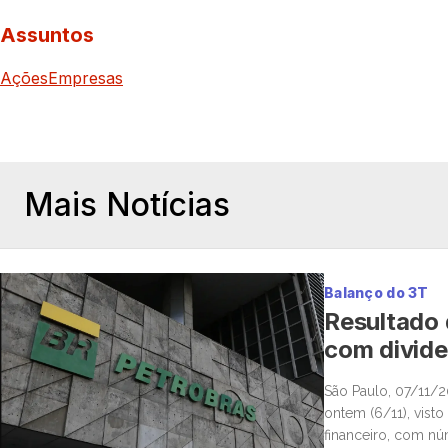
Assuntos
Ações
Empresas
Mais Notícias
Balanço do 3T
Resultado 
com divide
São Paulo, 07/11/2
ontem (6/11), vist
financeiro, com n