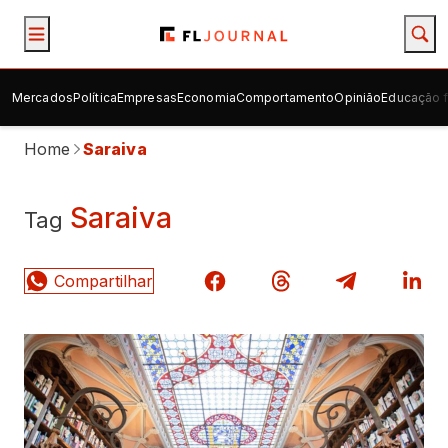
Mercados
Política
Empresas
Economia
Comportamento
Opinião
Educação f
Home
Saraiva
Saraiva
Tag