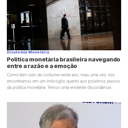
Dicotomia Monetária
Política monetária brasileira navegando
entre a razão e a emoção
Como tem sido de costume neste ano, mais uma vez, nos
encontramos em um imbróglio quanto aos próximos passos
da política monetária. Temos uma evidente discordância
entre o que o mercado (curva de juros) diz em relação ao
que os economistas (Focus) têm apontado – em paralelo
com o próprio modelo do Banco Central no […]