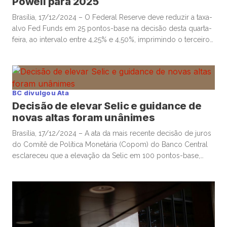
Powell para 2025
Brasília, 17/12/2024 – O Federal Reserve deve reduzir a taxa-
alvo Fed Funds em 25 pontos-base na decisão desta quarta-
feira, ao intervalo entre 4,25% e 4,50%, imprimindo o terceiro
corte consecutivo dos juros, embora investidores e
operadores ponderem perspectivas adiante para a trajetória
de afrouxamento monetário, diante de uma atividade
econômica resiliente, e potenciais mudanças significativas […]
BC divulgou Ata
Decisão de elevar Selic e guidance de
novas altas foram unânimes
Brasília, 17/12/2024 – A ata da mais recente decisão de juros
do Comitê de Política Monetária (Copom) do Banco Central
esclareceu que a elevação da Selic em 100 pontos-base,
bem como o guidance de duas potenciais altas de mesma
magnitude nas próximas duas reuniões, foram unânimes,
após agentes de mercado se debruçarem sobre estrutura
frasal […]