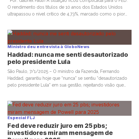
Por: Gabriel Fauth A situação ficou complicada para o FED.
O rendimento dos títulos de 10 anos dos Estados Unidos
ultrapassou o nível crítico de 4,73%, marcado como o pior
momento de 2024, após a divulgação dos dados de
emprego nesta sexta-feira. Embora o NFP (Nonfarm Payroll)
venha consistentemente diminuindo, como podemos
observar na […]
Ministro deu entrevista à GloboNews
Haddad: nunca me senti desautorizado
pelo presidente Lula
São Paulo, 7/1/2025 – O ministro da Fazenda, Fernando
Haddad, garantiu hoje que “nunca” se sentiu “desautorizado
pelo presidente Lula” em sua gestão, rejeitando visão que
começa a crescer, principalmente do mercado financeiro, de
que estaria perdendo batalhas para aprovar medidas no
governo. Em entrevista à GloboNews nesta terça-feira,
Haddad admitiu que houve um erro […]
Especial FLJ
Fed deve reduzir juro em 25 pbs;
investidores miram mensagem de