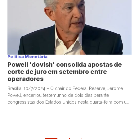
Política Monetária
Powell 'dovish' consolida apostas de
corte de juro em setembro entre
operadores
Brasília, 10/7/2024 – O chair do Federal Reserve, Jerome
Powell, encerrou testemunho de dois dias perante
congressistas dos Estados Unidos nesta quarta-feira com um
tom “dovish”, consolidando apostas, entre operadores, para
um aguardado corte de juro em setembro caso os dados
norte-americanos sigam apontando para a trajetória de
desinflação observada ao longo do segundo trimestre. […]