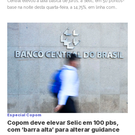
Central elevou a taxa básica de juros, a Selic, em 50 pontos-
base na noite desta quarta-feira, a 14,75%, em linha com
consenso do mercado, e citou necessidade de cautela e
flexibilidade para a próxima decisão, de junho, em meio ao
estágio avançado do ciclo de […]
Especial Copom
Copom deve elevar Selic em 100 pbs,
com ‘barra alta’ para alterar guidance