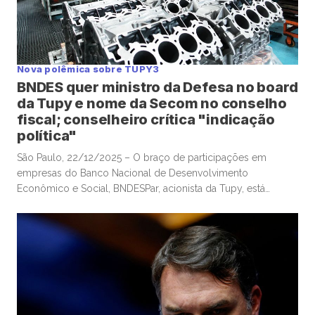
Nova polêmica sobre TUPY3
BNDES quer ministro da Defesa no board
da Tupy e nome da Secom no conselho
fiscal; conselheiro crítica "indicação
política"
São Paulo, 22/12/2025 – O braço de participações em
empresas do Banco Nacional de Desenvolvimento
Econômico e Social, BNDESPar, acionista da Tupy, está
indicando o ministro da Defesa e ex-presidente do Tribunal
de Contas da União, José Mucio Monteiro Filho, para cargo
no conselho da companhia metalúrgica, após a renúncia de
um indicado anterior do […]