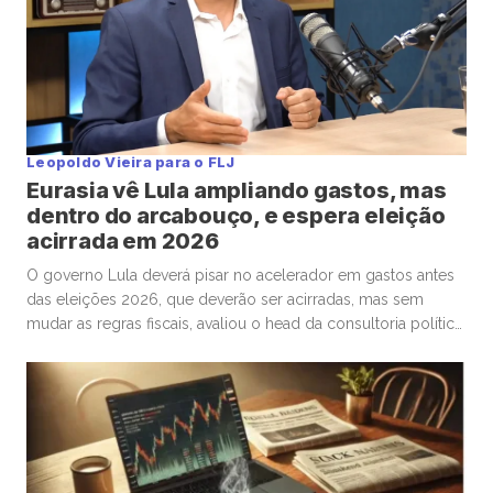
Leopoldo Vieira para o FLJ
Eurasia vê Lula ampliando gastos, mas
dentro do arcabouço, e espera eleição
acirrada em 2026
O governo Lula deverá pisar no acelerador em gastos antes
das eleições 2026, que deverão ser acirradas, mas sem
mudar as regras fiscais, avaliou o head da consultoria política
Eurasia para o Brasil, Silvio Cascione, em entrevista ao analista
político e colunista do Faria Lima Journal, Leopoldo Vieira.
Na conversa, o diretor da Eurasia fez […]