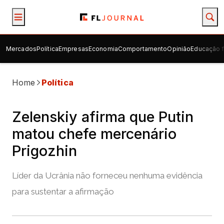
Mercados
Política
Empresas
Economia
Comportamento
Opinião
Educação f
Home
Política
Zelenskiy afirma que Putin
matou chefe mercenário
Prigozhin
Líder da Ucrânia não forneceu nenhuma evidência
para sustentar a afirmação