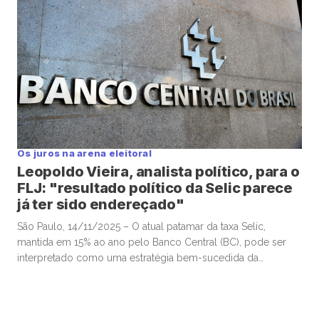
Os juros na arena eleitoral
Leopoldo Vieira, analista político, para o
FLJ: "resultado político da Selic parece
já ter sido endereçado"
São Paulo, 14/11/2025 – O atual patamar da taxa Selic,
mantida em 15% ao ano pelo Banco Central (BC), pode ser
interpretado como uma estratégia bem-sucedida da
autoridade monetária para valorizar o real frente ao dólar e,
assim, conter a inflação, sobretudo a de alimentos. Esse
movimento contribuiu para a estabilização da popularidade