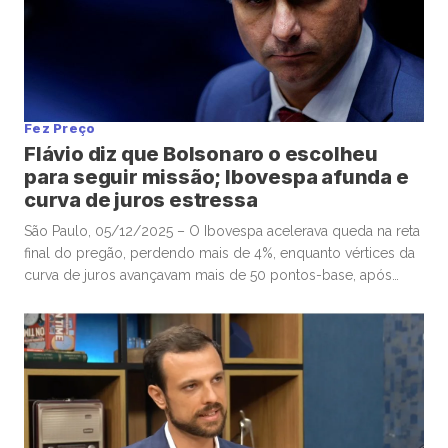
Fez Preço
Flávio diz que Bolsonaro o escolheu
para seguir missão; Ibovespa afunda e
curva de juros estressa
São Paulo, 05/12/2025 – O Ibovespa acelerava queda na reta
final do pregão, perdendo mais de 4%, enquanto vértices da
curva de juros avançavam mais de 50 pontos-base, após
senador Flávio Bolsonaro afirmar, no “X”, que ex-presidente
Jair Bolsonaro o escolheu para seguir missão. Por volta das
16h, o Ibovespa recuava 4,01%, aos 157.604 pontos, […]