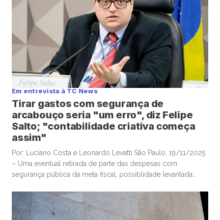
Em entrevista à TC News
Tirar gastos com segurança de
arcabouço seria "um erro", diz Felipe
Salto; "contabilidade criativa começa
assim"
Por: Luciano Costa e Leonardo Levatti São Paulo, 19/11/2025
– Uma eventual retirada de parte das despesas com
segurança pública da meta fiscal, possiblidade levantada
pelo ministro da Justiça, Ricardo Lewandowski, nesta
semana, seria “um erro”, e “desastrosa”, alertou o
economista-chefe e sócio da Warren Investimentos, Felipe
Salto, em participação na TC News. Lewandowski ventilou […]