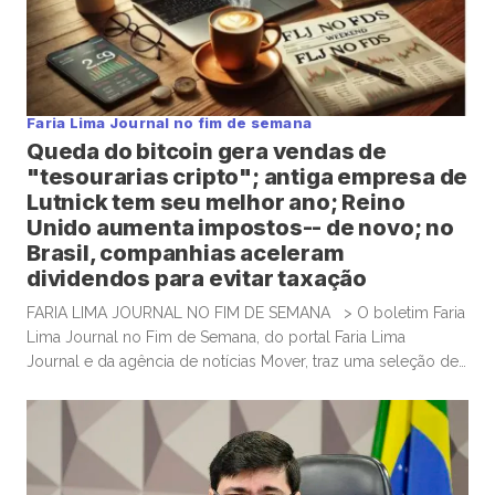
Faria Lima Journal no fim de semana
Queda do bitcoin gera vendas de
"tesourarias cripto"; antiga empresa de
Lutnick tem seu melhor ano; Reino
Unido aumenta impostos-- de novo; no
Brasil, companhias aceleram
dividendos para evitar taxação
FARIA LIMA JOURNAL NO FIM DE SEMANA > O boletim Faria
Lima Journal no Fim de Semana, do portal Faria Lima
Journal e da agência de notícias Mover, traz uma seleção de
conteúdos e leituras para investidores dispostos a gastar
algum tempo no sábado e domingo para leituras mais
aprofundadas de boas histórias e materiais informativos.
Empresas que acumulam bitcoin […]