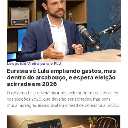
Leopoldo Vieira para o FLJ
Eurasia vê Lula ampliando gastos, mas
dentro do arcabouço, e espera eleição
acirrada em 2026
O governo Lula deverá pisar no acelerador em gastos antes
das eleições 2026, que deverão ser acirradas, mas sem
mudar as regras fiscais, avaliou o head da consultoria política
Eurasia para o Brasil, Silvio Cascione, em entrevista ao analista
político e colunista do Faria Lima Journal, Leopoldo Vieira.
Na conversa, o diretor da Eurasia fez […]