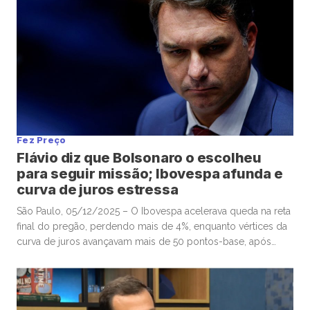
Fez Preço
Flávio diz que Bolsonaro o escolheu
para seguir missão; Ibovespa afunda e
curva de juros estressa
São Paulo, 05/12/2025 – O Ibovespa acelerava queda na reta
final do pregão, perdendo mais de 4%, enquanto vértices da
curva de juros avançavam mais de 50 pontos-base, após
senador Flávio Bolsonaro afirmar, no “X”, que ex-presidente
Jair Bolsonaro o escolheu para seguir missão. Por volta das
16h, o Ibovespa recuava 4,01%, aos 157.604 pontos, […]