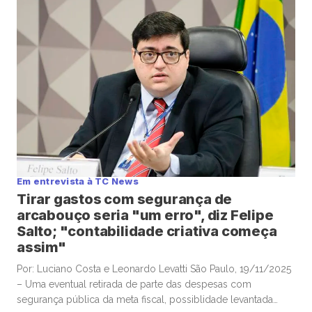
aprofundadas de boas histórias e materiais informativos.
Empresas que acumulam bitcoin […]
Em entrevista à TC News
Tirar gastos com segurança de
arcabouço seria "um erro", diz Felipe
Salto; "contabilidade criativa começa
assim"
Por: Luciano Costa e Leonardo Levatti São Paulo, 19/11/2025
– Uma eventual retirada de parte das despesas com
segurança pública da meta fiscal, possiblidade levantada