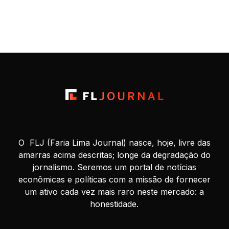
autoridade monetária para valorizar o real frente ao dólar e,
assim, conter a inflação, sobretudo a de alimentos. Esse
movimento contribuiu para a estabilização da popularidade
do presidente Luiz […]
O FLJ (Faria Lima Journal) nasce, hoje, livre das
amarras acima descritas; longe da degradação do
jornalismo. Seremos um portal de notícias
econômicas e políticas com a missão de fornecer
um ativo cada vez mais raro neste mercado: a
honestidade.