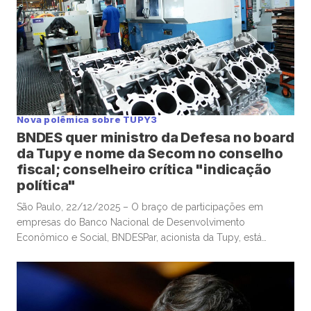
Nova polêmica sobre TUPY3
BNDES quer ministro da Defesa no board
da Tupy e nome da Secom no conselho
fiscal; conselheiro crítica "indicação
política"
São Paulo, 22/12/2025 – O braço de participações em
empresas do Banco Nacional de Desenvolvimento
Econômico e Social, BNDESPar, acionista da Tupy, está
indicando o ministro da Defesa e ex-presidente do Tribunal
de Contas da União, José Mucio Monteiro Filho, para cargo
no conselho da companhia metalúrgica, após a renúncia de
um indicado anterior do […]