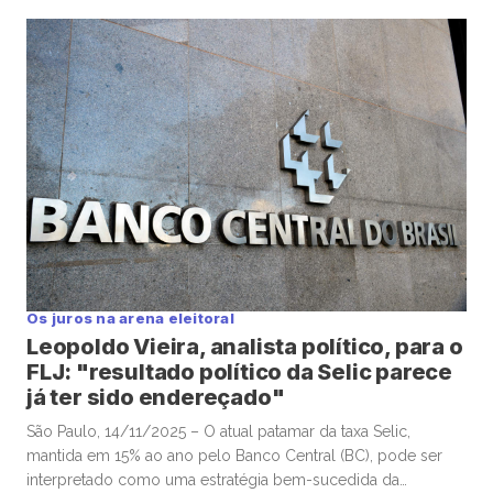
pelo ministro da Justiça, Ricardo Lewandowski, nesta
semana, seria “um erro”, e “desastrosa”, alertou o
economista-chefe e sócio da Warren Investimentos, Felipe
Salto, em participação na TC News. Lewandowski ventilou […]
Os juros na arena eleitoral
Leopoldo Vieira, analista político, para o
FLJ: "resultado político da Selic parece
já ter sido endereçado"
São Paulo, 14/11/2025 – O atual patamar da taxa Selic,
mantida em 15% ao ano pelo Banco Central (BC), pode ser
interpretado como uma estratégia bem-sucedida da