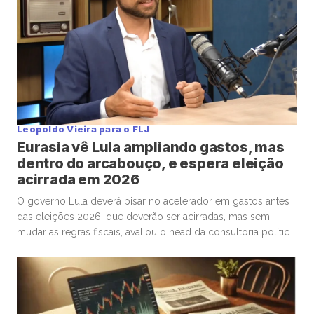
Leopoldo Vieira para o FLJ
Eurasia vê Lula ampliando gastos, mas
dentro do arcabouço, e espera eleição
acirrada em 2026
O governo Lula deverá pisar no acelerador em gastos antes
das eleições 2026, que deverão ser acirradas, mas sem
mudar as regras fiscais, avaliou o head da consultoria política
Eurasia para o Brasil, Silvio Cascione, em entrevista ao analista
político e colunista do Faria Lima Journal, Leopoldo Vieira.
Na conversa, o diretor da Eurasia fez […]