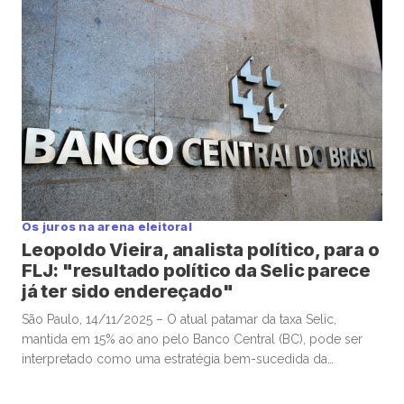
economista-chefe e sócio da Warren Investimentos, Felipe
Salto, em participação na TC News. Lewandowski ventilou […]
Os juros na arena eleitoral
Leopoldo Vieira, analista político, para o
FLJ: "resultado político da Selic parece
já ter sido endereçado"
São Paulo, 14/11/2025 – O atual patamar da taxa Selic,
mantida em 15% ao ano pelo Banco Central (BC), pode ser
interpretado como uma estratégia bem-sucedida da
autoridade monetária para valorizar o real frente ao dólar e,
assim, conter a inflação, sobretudo a de alimentos. Esse