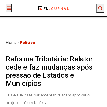
Mercados
Política
Empresas
Economia
Comportamento
Opinião
Educação f
Home
Política
Reforma Tributária: Relator
cede e faz mudanças após
pressão de Estados e
Municípios
Lira e sua base parlamentar buscam aprovar o
projeto até sexta-feira