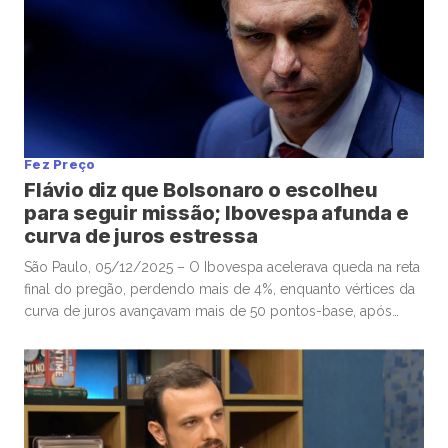
Fez Preço
Flávio diz que Bolsonaro o escolheu
para seguir missão; Ibovespa afunda e
curva de juros estressa
São Paulo, 05/12/2025 – O Ibovespa acelerava queda na reta
final do pregão, perdendo mais de 4%, enquanto vértices da
curva de juros avançavam mais de 50 pontos-base, após
senador Flávio Bolsonaro afirmar, no “X”, que ex-presidente
Jair Bolsonaro o escolheu para seguir missão. Por volta das
16h, o Ibovespa recuava 4,01%, aos 157.604 pontos, […]