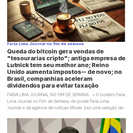
Faria Lima Journal no fim de semana
Queda do bitcoin gera vendas de
"tesourarias cripto"; antiga empresa de
Lutnick tem seu melhor ano; Reino
Unido aumenta impostos-- de novo; no
Brasil, companhias aceleram
dividendos para evitar taxação
FARIA LIMA JOURNAL NO FIM DE SEMANA > O boletim Faria
Lima Journal no Fim de Semana, do portal Faria Lima
Journal e da agência de notícias Mover, traz uma seleção de
conteúdos e leituras para investidores dispostos a gastar
algum tempo no sábado e domingo para leituras mais
aprofundadas de boas histórias e materiais informativos.