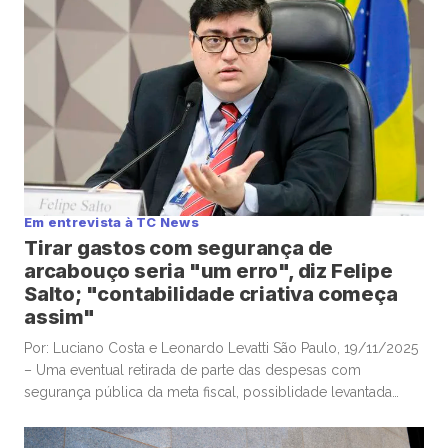
Empresas que acumulam bitcoin […]
Em entrevista à TC News
Tirar gastos com segurança de
arcabouço seria "um erro", diz Felipe
Salto; "contabilidade criativa começa
assim"
Por: Luciano Costa e Leonardo Levatti São Paulo, 19/11/2025
– Uma eventual retirada de parte das despesas com
segurança pública da meta fiscal, possiblidade levantada
pelo ministro da Justiça, Ricardo Lewandowski, nesta
semana, seria “um erro”, e “desastrosa”, alertou o