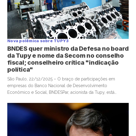
Nova polêmica sobre TUPY3
BNDES quer ministro da Defesa no board
da Tupy e nome da Secom no conselho
fiscal; conselheiro crítica "indicação
política"
São Paulo, 22/12/2025 – O braço de participações em
empresas do Banco Nacional de Desenvolvimento
Econômico e Social, BNDESPar, acionista da Tupy, está
indicando o ministro da Defesa e ex-presidente do Tribunal
de Contas da União, José Mucio Monteiro Filho, para cargo
no conselho da companhia metalúrgica, após a renúncia de
um indicado anterior do […]