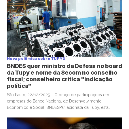
Nova polêmica sobre TUPY3
BNDES quer ministro da Defesa no board
da Tupy e nome da Secom no conselho
fiscal; conselheiro crítica "indicação
política"
São Paulo, 22/12/2025 – O braço de participações em
empresas do Banco Nacional de Desenvolvimento
Econômico e Social, BNDESPar, acionista da Tupy, está
indicando o ministro da Defesa e ex-presidente do Tribunal
de Contas da União, José Mucio Monteiro Filho, para cargo
no conselho da companhia metalúrgica, após a renúncia de