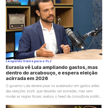
Leopoldo Vieira para o FLJ
Eurasia vê Lula ampliando gastos, mas
dentro do arcabouço, e espera eleição
acirrada em 2026
O governo Lula deverá pisar no acelerador em gastos antes
das eleições 2026, que deverão ser acirradas, mas sem
mudar as regras fiscais, avaliou o head da consultoria política
Eurasia para o Brasil, Silvio Cascione, em entrevista ao analista
político e colunista do Faria Lima Journal, Leopoldo Vieira.