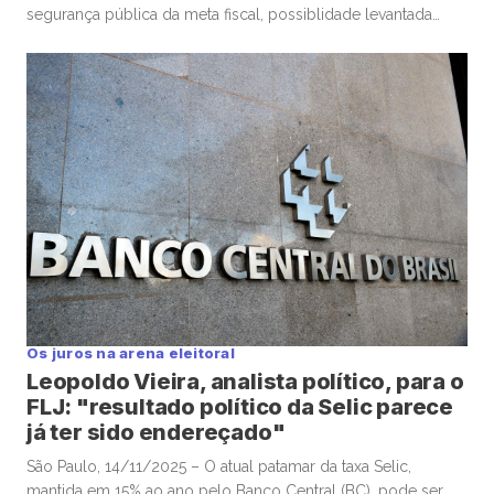
segurança pública da meta fiscal, possiblidade levantada
pelo ministro da Justiça, Ricardo Lewandowski, nesta
semana, seria “um erro”, e “desastrosa”, alertou o
economista-chefe e sócio da Warren Investimentos, Felipe
Salto, em participação na TC News. Lewandowski ventilou […]
Os juros na arena eleitoral
Leopoldo Vieira, analista político, para o
FLJ: "resultado político da Selic parece
já ter sido endereçado"
São Paulo, 14/11/2025 – O atual patamar da taxa Selic,
mantida em 15% ao ano pelo Banco Central (BC), pode ser