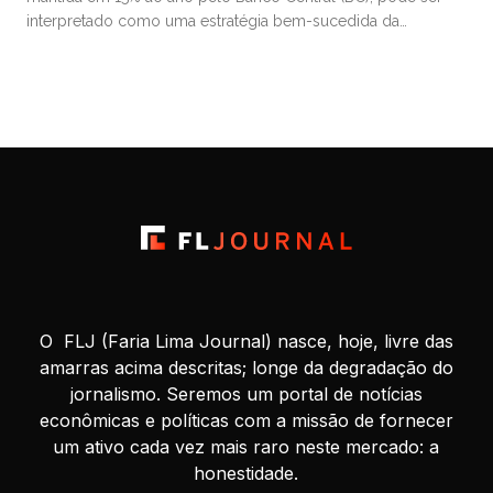
interpretado como uma estratégia bem-sucedida da
autoridade monetária para valorizar o real frente ao dólar e,
assim, conter a inflação, sobretudo a de alimentos. Esse
movimento contribuiu para a estabilização da popularidade
do presidente Luiz […]
O FLJ (Faria Lima Journal) nasce, hoje, livre das
amarras acima descritas; longe da degradação do
jornalismo. Seremos um portal de notícias
econômicas e políticas com a missão de fornecer
um ativo cada vez mais raro neste mercado: a
honestidade.