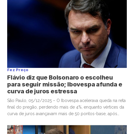
um indicado anterior do […]
Fez Preço
Flávio diz que Bolsonaro o escolheu
para seguir missão; Ibovespa afunda e
curva de juros estressa
São Paulo, 05/12/2025 – O Ibovespa acelerava queda na reta
final do pregão, perdendo mais de 4%, enquanto vértices da
curva de juros avançavam mais de 50 pontos-base, após
senador Flávio Bolsonaro afirmar, no “X”, que ex-presidente
Jair Bolsonaro o escolheu para seguir missão. Por volta das
16h, o Ibovespa recuava 4,01%, aos 157.604 pontos, […]