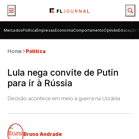
Mercados
Política
Empresas
Economia
Comportamento
Opinião
Educação f
Home
Política
Lula nega convite de Putin
para ir à Rússia
Decisão acontece em meio à guerra na Ucrânia
Bruno Andrade