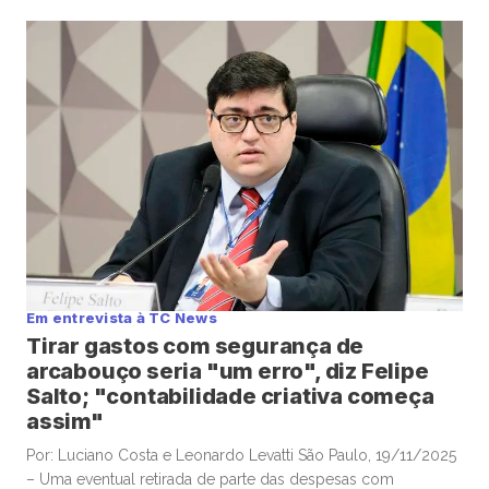
conteúdos e leituras para investidores dispostos a gastar
algum tempo no sábado e domingo para leituras mais
aprofundadas de boas histórias e materiais informativos.
Empresas que acumulam bitcoin […]
Em entrevista à TC News
Tirar gastos com segurança de
arcabouço seria "um erro", diz Felipe
Salto; "contabilidade criativa começa
assim"
Por: Luciano Costa e Leonardo Levatti São Paulo, 19/11/2025
– Uma eventual retirada de parte das despesas com