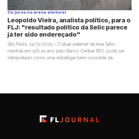
Os juros na arena eleitoral
Leopoldo Vieira, analista político, para o
FLJ: "resultado político da Selic parece
já ter sido endereçado"
São Paulo, 14/11/2025 – O atual patamar da taxa Selic,
mantida em 15% ao ano pelo Banco Central (BC), pode ser
interpretado como uma estratégia bem-sucedida da
autoridade monetária para valorizar o real frente ao dólar e,
assim, conter a inflação, sobretudo a de alimentos. Esse
movimento contribuiu para a estabilização da popularidade
do presidente Luiz […]