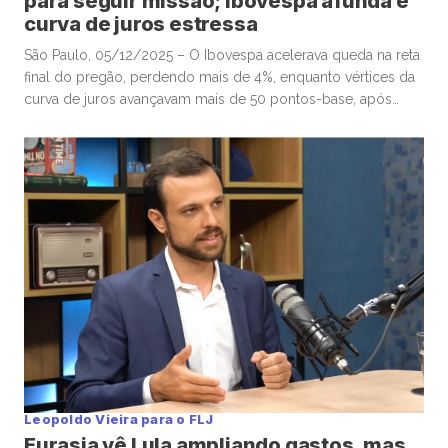
para seguir missão; Ibovespa afunda e
curva de juros estressa
São Paulo, 05/12/2025 – O Ibovespa acelerava queda na reta
final do pregão, perdendo mais de 4%, enquanto vértices da
curva de juros avançavam mais de 50 pontos-base, após
senador Flávio Bolsonaro afirmar, no “X”, que ex-presidente
Jair Bolsonaro o escolheu para seguir missão. Por volta das
16h, o Ibovespa recuava 4,01%, aos 157.604 pontos, […]
Leopoldo Vieira para o FLJ
Eurasia vê Lula ampliando gastos, mas