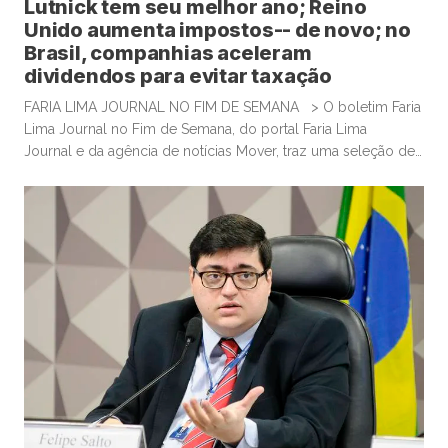
Lutnick tem seu melhor ano; Reino
Unido aumenta impostos-- de novo; no
Brasil, companhias aceleram
dividendos para evitar taxação
FARIA LIMA JOURNAL NO FIM DE SEMANA > O boletim Faria
Lima Journal no Fim de Semana, do portal Faria Lima
Journal e da agência de notícias Mover, traz uma seleção de
conteúdos e leituras para investidores dispostos a gastar
algum tempo no sábado e domingo para leituras mais
aprofundadas de boas histórias e materiais informativos.
Empresas que acumulam bitcoin […]