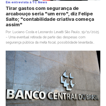
Em entrevista à TC News
Tirar gastos com segurança de
arcabouço seria "um erro", diz Felipe
Salto; "contabilidade criativa começa
assim"
Por: Luciano Costa e Leonardo Levatti São Paulo, 19/11/2025
– Uma eventual retirada de parte das despesas com
segurança pública da meta fiscal, possiblidade levantada
pelo ministro da Justiça, Ricardo Lewandowski, nesta
semana, seria “um erro”, e “desastrosa”, alertou o
economista-chefe e sócio da Warren Investimentos, Felipe
Salto, em participação na TC News. Lewandowski ventilou […]