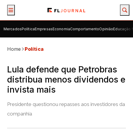
Mercados
Política
Empresas
Economia
Comportamento
Opinião
Educação f
Home
Política
Lula defende que Petrobras
distribua menos dividendos e
invista mais
Presidente questionou repasses aos investidores da
companhia