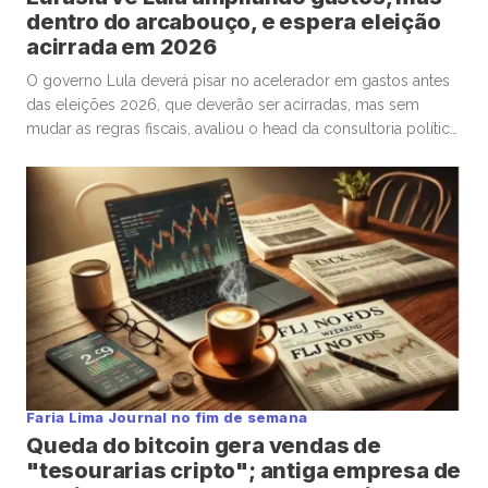
dentro do arcabouço, e espera eleição
acirrada em 2026
O governo Lula deverá pisar no acelerador em gastos antes
das eleições 2026, que deverão ser acirradas, mas sem
mudar as regras fiscais, avaliou o head da consultoria política
Eurasia para o Brasil, Silvio Cascione, em entrevista ao analista
político e colunista do Faria Lima Journal, Leopoldo Vieira.
Na conversa, o diretor da Eurasia fez […]
Faria Lima Journal no fim de semana
Queda do bitcoin gera vendas de
"tesourarias cripto"; antiga empresa de