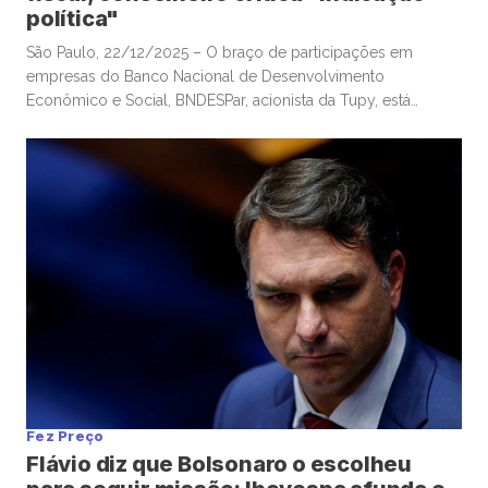
política"
São Paulo, 22/12/2025 – O braço de participações em
empresas do Banco Nacional de Desenvolvimento
Econômico e Social, BNDESPar, acionista da Tupy, está
indicando o ministro da Defesa e ex-presidente do Tribunal
de Contas da União, José Mucio Monteiro Filho, para cargo
no conselho da companhia metalúrgica, após a renúncia de
um indicado anterior do […]
Fez Preço
Flávio diz que Bolsonaro o escolheu