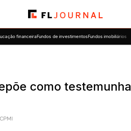
ucação financeira
Fundos de investimentos
Fundos imobiliários
 depõe como testemunha
 CPMI