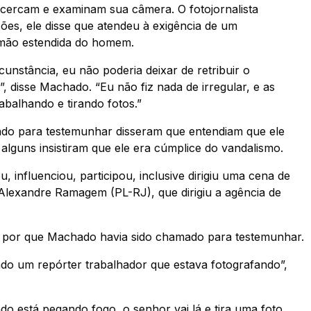
cercam e examinam sua câmera. O fotojornalista
ões, ele disse que atendeu à exigência de um
 mão estendida do homem.
nstância, eu não poderia deixar de retribuir o
disse Machado. “Eu não fiz nada de irregular, e as
balhando e tirando fotos.”
do para testemunhar disseram que entendiam que ele
alguns insistiram que ele era cúmplice do vandalismo.
 influenciou, participou, inclusive dirigiu uma cena de
 Alexandre Ramagem (PL-RJ), que dirigiu a agência de
am por que Machado havia sido chamado para testemunhar.
ndo um repórter trabalhador que estava fotografando”,
o está pegando fogo, o senhor vai lá e tira uma foto,