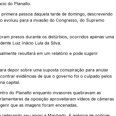
cio do Planalto.
primeira pessoa daquela tarde de domingo, descrevendo
ro evoluiu para a invasão do Congresso, do Supremo
foram presos durante os distúrbios, ocorridos apenas uma
ente Luiz Inácio Lula da Silva.
lmente resultará em um relatório e pode sugerir
ara depor sobre uma suposta conspiração para anular
ncontrar evidências de que o governo foi o culpado pelos
a capital.
dentro do Planalto enquanto invasores quebravam as
parlamentares da oposição aproveitaram vídeos de câmeras
gerir que as imagens foram encenadas.
 reiterando seu apoio a Machado. A agência de notícias