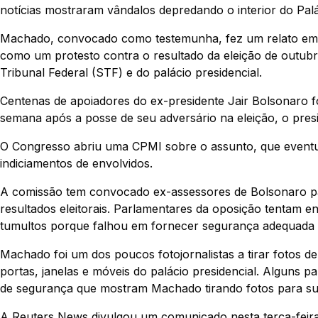
notícias mostraram vândalos depredando o interior do Palá
Machado, convocado como testemunha, fez um relato em 
como um protesto contra o resultado da eleição de outub
Tribunal Federal (STF) e do palácio presidencial.
Centenas de apoiadores do ex-presidente Jair Bolsonaro 
semana após a posse de seu adversário na eleição, o presid
O Congresso abriu uma CPMI sobre o assunto, que eventua
indiciamentos de envolvidos.
A comissão tem convocado ex-assessores de Bolsonaro p
resultados eleitorais. Parlamentares da oposição tentam e
tumultos porque falhou em fornecer segurança adequada n
Machado foi um dos poucos fotojornalistas a tirar fotos 
portas, janelas e móveis do palácio presidencial. Alguns 
de segurança que mostram Machado tirando fotos para su
A Reuters News divulgou um comunicado nesta terça-feira