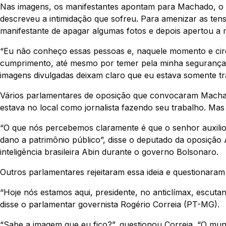
Nas imagens, os manifestantes apontam para Machado, o 
descreveu a intimidação que sofreu. Para amenizar as tens
manifestante de apagar algumas fotos e depois apertou a
“Eu não conheço essas pessoas e, naquele momento e circu
cumprimento, até mesmo por temer pela minha segurança”, 
imagens divulgadas deixam claro que eu estava somente tra
Vários parlamentares de oposição que convocaram Macha
estava no local como jornalista fazendo seu trabalho. Mas 
“O que nós percebemos claramente é que o senhor auxiliou,
dano a patrimônio público”, disse o deputado da oposição
inteligência brasileira Abin durante o governo Bolsonaro.
Outros parlamentares rejeitaram essa ideia e questionar
“Hoje nós estamos aqui, presidente, no anticlímax, escuta
disse o parlamentar governista Rogério Correia (PT-MG).
“Sabe a imagem que eu fico?”, questionou Correia. “O mund