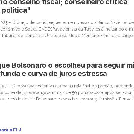
o conselho fiscal; conselheiro crítica
 política"
2025 – O braço de participações em empresas do Banco Nacional de
onômico e Social, BNDESPar, acionista da Tupy, está indicando o mi
 Tribunal de Contas da União, José Mucio Monteiro Filho, para carg
ica, após a renúncia de um indicado anterior do […]
 que Bolsonaro o escolheu para seguir m
funda e curva de juros estressa
025 – O Ibovespa acelerava queda na reta final do pregão, perdendo
da curva de juros avançavam mais de 50 pontos-base, após senador 
e ex-presidente Jair Bolsonaro o escolheu para seguir missão. Por volt
01%, aos 157.604 pontos, […]
para o FLJ