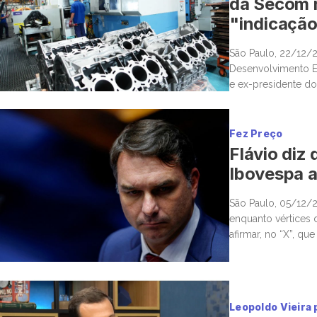
da Secom n
"indicação
São Paulo, 22/12/
Desenvolvimento Ec
e ex-presidente do
companhia metalúrg
Fez Preço
Flávio diz
Ibovespa a
São Paulo, 05/12/2
enquanto vértices 
afirmar, no “X”, qu
Ibovespa recuava 4,
Leopoldo Vieira 