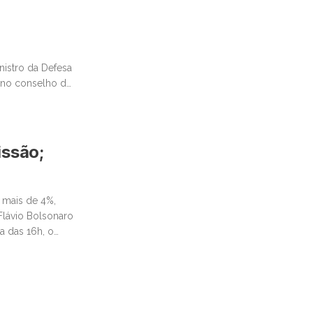
nistro da Defesa
o no conselho da
issão;
 mais de 4%,
Flávio Bolsonaro
a das 16h, o