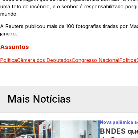
uma foto do incêndio, e o senhor é responsabilizado porqu
mundo.
A Reuters publicou mais de 100 fotografias tiradas por Ma
janeiro.
Assuntos
Política
Câmara dos Deputados
Congresso Nacional
Política
Mais Notícias
Nova polêmica 
BNDES quer