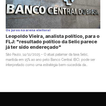
Os juros na arena eleitoral
Leopoldo Vieira, analista político, para o
FLJ: "resultado político da Selic parece
já ter sido endereçado"
São Paulo, 14/11/2025 – O atual patamar da taxa Selic,
mantida em 15% ao ano pelo Banco Central (BC), pode ser
interpretado como uma estratégia bem-sucedida da
autoridade monetária para valorizar o real frente ao dólar e,
assim, conter a inflação, sobretudo a de alimentos. Esse
movimento contribuiu para a estabilização da popularidade
do presidente Luiz […]