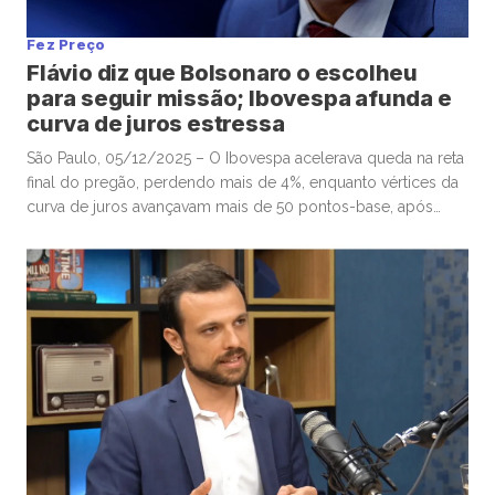
Fez Preço
Flávio diz que Bolsonaro o escolheu
para seguir missão; Ibovespa afunda e
curva de juros estressa
São Paulo, 05/12/2025 – O Ibovespa acelerava queda na reta
final do pregão, perdendo mais de 4%, enquanto vértices da
curva de juros avançavam mais de 50 pontos-base, após
senador Flávio Bolsonaro afirmar, no “X”, que ex-presidente
Jair Bolsonaro o escolheu para seguir missão. Por volta das
16h, o Ibovespa recuava 4,01%, aos 157.604 pontos, […]