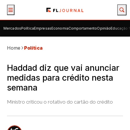
Mercados
Política
Empresas
Economia
Comportamento
Opinião
Educação f
Home
Política
Haddad diz que vai anunciar
medidas para crédito nesta
semana
Ministro criticou o rotativo do cartão do crédito