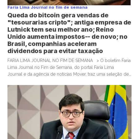
Faria Lima Journal no fim de semana
Queda do bitcoin gera vendas de
"tesourarias cripto"; antiga empresa de
Lutnick tem seu melhor ano; Reino
Unido aumenta impostos-- de novo; no
Brasil, companhias aceleram
dividendos para evitar taxação
FARIA LIMA JOURNAL NO FIM DE SEMANA > O boletim Faria
Lima Journal no Fim de Semana, do portal Faria Lima
Journal e da agência de notícias Mover, traz uma seleção de
conteúdos e leituras para investidores dispostos a gastar
algum tempo no sábado e domingo para leituras mais
aprofundadas de boas histórias e materiais informativos.
Empresas que acumulam bitcoin […]