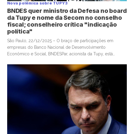
Nova polêmica sobre TUPY3
BNDES quer ministro da Defesa no board
da Tupy e nome da Secom no conselho
fiscal; conselheiro crítica "indicação
política"
São Paulo, 22/12/2025 – O braço de participações em
empresas do Banco Nacional de Desenvolvimento
Econômico e Social, BNDESPar, acionista da Tupy, está
indicando o ministro da Defesa e ex-presidente do Tribunal
de Contas da União, José Mucio Monteiro Filho, para cargo
no conselho da companhia metalúrgica, após a renúncia de
um indicado anterior do […]