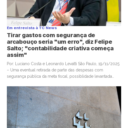
Em entrevista à TC News
Tirar gastos com segurança de
arcabouço seria "um erro", diz Felipe
Salto; "contabilidade criativa começa
assim"
Por: Luciano Costa e Leonardo Levatti São Paulo, 19/11/2025
– Uma eventual retirada de parte das despesas com
segurança pública da meta fiscal, possiblidade levantada
pelo ministro da Justiça, Ricardo Lewandowski, nesta
semana, seria “um erro”, e “desastrosa”, alertou o
economista-chefe e sócio da Warren Investimentos, Felipe
Salto, em participação na TC News. Lewandowski ventilou […]