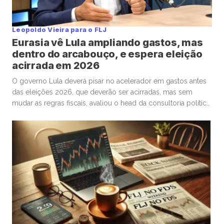
Leopoldo Vieira para o FLJ
Eurasia vê Lula ampliando gastos, mas
dentro do arcabouço, e espera eleição
acirrada em 2026
O governo Lula deverá pisar no acelerador em gastos antes
das eleições 2026, que deverão ser acirradas, mas sem
mudar as regras fiscais, avaliou o head da consultoria política
Eurasia para o Brasil, Silvio Cascione, em entrevista ao analista
político e colunista do Faria Lima Journal, Leopoldo Vieira.
Na conversa, o diretor da Eurasia fez […]