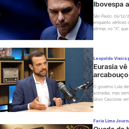
Ibovespa a
São Paulo, 05/12/2
enquanto vértices 
afirmar, no “X”, qu
Ibovespa recuava 4,
Leopoldo Vieira 
Eurasia vê
arcabouço,
O governo Lula dev
acirradas, mas sem 
Silvio Cascione, em
conversa, o diretor 
Faria Lima Journ