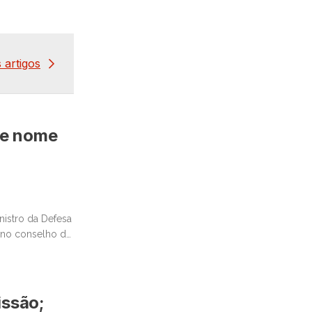
 artigos
 e nome
nistro da Defesa
o no conselho da
issão;