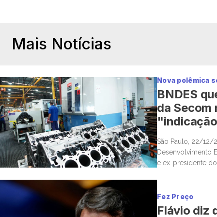
Mais Notícias
Nova polêmica 
BNDES quer
da Secom n
"indicação
São Paulo, 22/12/
Desenvolvimento Ec
e ex-presidente do
companhia metalúrg
Fez Preço
Flávio diz