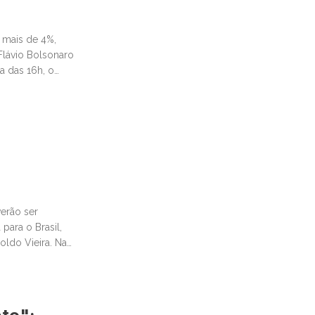
 mais de 4%,
Flávio Bolsonaro
a das 16h, o
erão ser
para o Brasil,
poldo Vieira. Na