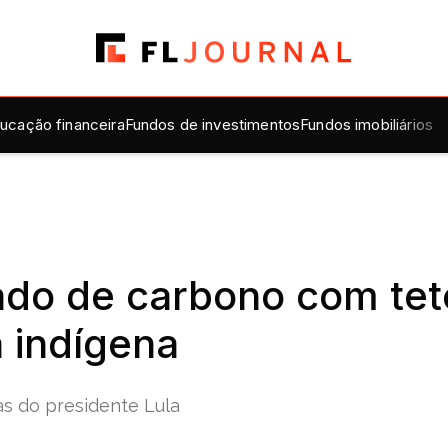
ucação financeira
Fundos de investimentos
Fundos imobiliários
do de carbono com tet
a indígena
as do presidente Lula