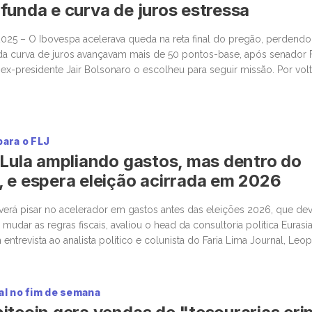
funda e curva de juros estressa
025 – O Ibovespa acelerava queda na reta final do pregão, perdendo
da curva de juros avançavam mais de 50 pontos-base, após senador 
e ex-presidente Jair Bolsonaro o escolheu para seguir missão. Por volt
01%, aos 157.604 pontos, […]
para o FLJ
 Lula ampliando gastos, mas dentro do
 e espera eleição acirrada em 2026
erá pisar no acelerador em gastos antes das eleições 2026, que dev
mudar as regras fiscais, avaliou o head da consultoria política Eurasia 
 entrevista ao analista político e colunista do Faria Lima Journal, Leo
da Eurasia fez […]
al no fim de semana