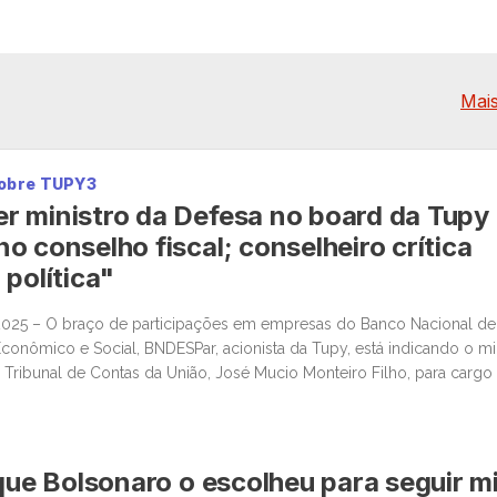
Mais
sobre TUPY3
 ministro da Defesa no board da Tupy
o conselho fiscal; conselheiro crítica
 política"
2025 – O braço de participações em empresas do Banco Nacional de
onômico e Social, BNDESPar, acionista da Tupy, está indicando o mi
 Tribunal de Contas da União, José Mucio Monteiro Filho, para carg
ica, após a renúncia de um indicado anterior do […]
 que Bolsonaro o escolheu para seguir m