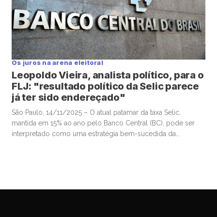
Os juros na arena eleitoral
Leopoldo Vieira, analista político, para o
FLJ: "resultado político da Selic parece
já ter sido endereçado"
São Paulo, 14/11/2025 – O atual patamar da taxa Selic,
mantida em 15% ao ano pelo Banco Central (BC), pode ser
interpretado como uma estratégia bem-sucedida da
autoridade monetária para valorizar o real frente ao dólar e,
assim, conter a inflação, sobretudo a de alimentos. Esse
movimento contribuiu para a estabilização da popularidade
do presidente Luiz […]