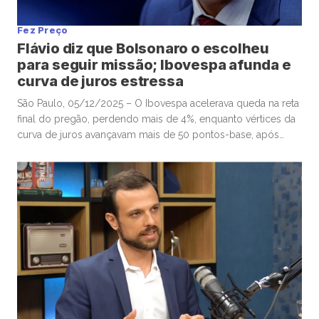
Fez Preço
Flávio diz que Bolsonaro o escolheu
para seguir missão; Ibovespa afunda e
curva de juros estressa
São Paulo, 05/12/2025 – O Ibovespa acelerava queda na reta
final do pregão, perdendo mais de 4%, enquanto vértices da
curva de juros avançavam mais de 50 pontos-base, após
senador Flávio Bolsonaro afirmar, no “X”, que ex-presidente
Jair Bolsonaro o escolheu para seguir missão. Por volta das
16h, o Ibovespa recuava 4,01%, aos 157.604 pontos, […]