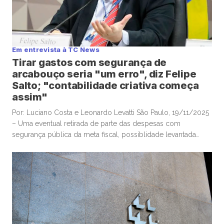
Em entrevista à TC News
Tirar gastos com segurança de
arcabouço seria "um erro", diz Felipe
Salto; "contabilidade criativa começa
assim"
Por: Luciano Costa e Leonardo Levatti São Paulo, 19/11/2025
– Uma eventual retirada de parte das despesas com
segurança pública da meta fiscal, possiblidade levantada
pelo ministro da Justiça, Ricardo Lewandowski, nesta
semana, seria “um erro”, e “desastrosa”, alertou o
economista-chefe e sócio da Warren Investimentos, Felipe
Salto, em participação na TC News. Lewandowski ventilou […]