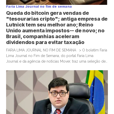
Faria Lima Journal no fim de semana
Queda do bitcoin gera vendas de
"tesourarias cripto"; antiga empresa de
Lutnick tem seu melhor ano; Reino
Unido aumenta impostos-- de novo; no
Brasil, companhias aceleram
dividendos para evitar taxação
FARIA LIMA JOURNAL NO FIM DE SEMANA > O boletim Faria
Lima Journal no Fim de Semana, do portal Faria Lima
Journal e da agência de notícias Mover, traz uma seleção de
conteúdos e leituras para investidores dispostos a gastar
algum tempo no sábado e domingo para leituras mais
aprofundadas de boas histórias e materiais informativos.
Empresas que acumulam bitcoin […]