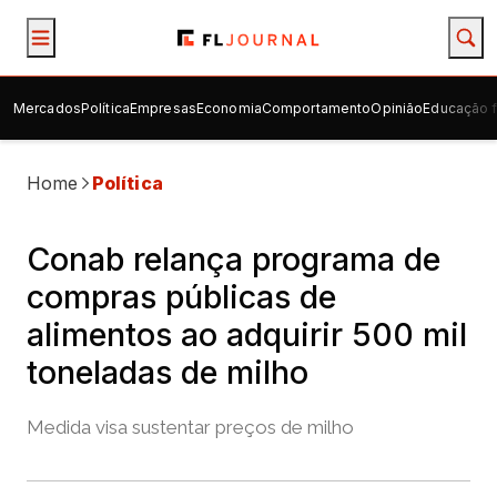
Mercados
Política
Empresas
Economia
Comportamento
Opinião
Educação f
Home
Política
Conab relança programa de
compras públicas de
alimentos ao adquirir 500 mil
toneladas de milho
Medida visa sustentar preços de milho