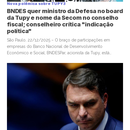
Nova polêmica sobre TUPY3
BNDES quer ministro da Defesa no board
da Tupy e nome da Secom no conselho
fiscal; conselheiro crítica "indicação
política"
São Paulo, 22/12/2025 – O braço de participações em
empresas do Banco Nacional de Desenvolvimento
Econômico e Social, BNDESPar, acionista da Tupy, está
indicando o ministro da Defesa e ex-presidente do Tribunal
de Contas da União, José Mucio Monteiro Filho, para cargo
no conselho da companhia metalúrgica, após a renúncia de
um indicado anterior do […]