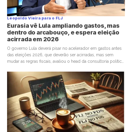
Leopoldo Vieira para o FLJ
Eurasia vê Lula ampliando gastos, mas
dentro do arcabouço, e espera eleição
acirrada em 2026
O governo Lula deverá pisar no acelerador em gastos antes
das eleições 2026, que deverão ser acirradas, mas sem
mudar as regras fiscais, avaliou o head da consultoria política
Eurasia para o Brasil, Silvio Cascione, em entrevista ao analista
político e colunista do Faria Lima Journal, Leopoldo Vieira.
Na conversa, o diretor da Eurasia fez […]