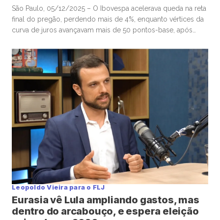
São Paulo, 05/12/2025 – O Ibovespa acelerava queda na reta
final do pregão, perdendo mais de 4%, enquanto vértices da
curva de juros avançavam mais de 50 pontos-base, após
senador Flávio Bolsonaro afirmar, no “X”, que ex-presidente
Jair Bolsonaro o escolheu para seguir missão. Por volta das
16h, o Ibovespa recuava 4,01%, aos 157.604 pontos, […]
Leopoldo Vieira para o FLJ
Eurasia vê Lula ampliando gastos, mas
dentro do arcabouço, e espera eleição