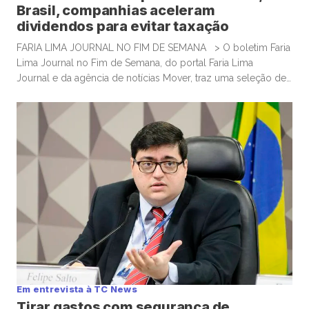
Brasil, companhias aceleram
dividendos para evitar taxação
FARIA LIMA JOURNAL NO FIM DE SEMANA > O boletim Faria
Lima Journal no Fim de Semana, do portal Faria Lima
Journal e da agência de notícias Mover, traz uma seleção de
conteúdos e leituras para investidores dispostos a gastar
algum tempo no sábado e domingo para leituras mais
aprofundadas de boas histórias e materiais informativos.
Empresas que acumulam bitcoin […]
Em entrevista à TC News
Tirar gastos com segurança de