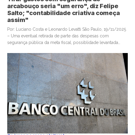
arcabouço seria "um erro", diz Felipe
Salto; "contabilidade criativa começa
assim"
Por: Luciano Costa e Leonardo Levatti São Paulo, 19/11/2025
– Uma eventual retirada de parte das despesas com
segurança pública da meta fiscal, possiblidade levantada
pelo ministro da Justiça, Ricardo Lewandowski, nesta
semana, seria “um erro”, e “desastrosa”, alertou o
economista-chefe e sócio da Warren Investimentos, Felipe
Salto, em participação na TC News. Lewandowski ventilou […]