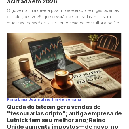
acirrada em 2026
O governo Lula deverá pisar no acelerador em gastos antes
das eleições 2026, que deverão ser acirradas, mas sem
mudar as regras fiscais, avaliou o head da consultoria política
Eurasia para o Brasil, Silvio Cascione, em entrevista ao analista
político e colunista do Faria Lima Journal, Leopoldo Vieira.
Na conversa, o diretor da Eurasia fez […]
Faria Lima Journal no fim de semana
Queda do bitcoin gera vendas de
"tesourarias cripto"; antiga empresa de
Lutnick tem seu melhor ano; Reino
Unido aumenta impostos-- de novo; no