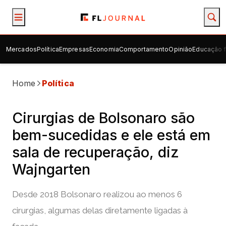
Mercados
Política
Empresas
Economia
Comportamento
Opinião
Educação f
Home
Política
Cirurgias de Bolsonaro são
bem-sucedidas e ele está em
sala de recuperação, diz
Wajngarten
Desde 2018 Bolsonaro realizou ao menos 6
cirurgias, algumas delas diretamente ligadas à