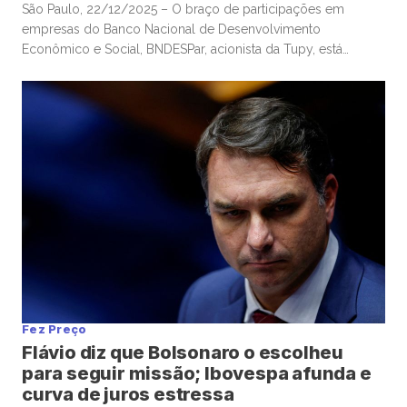
São Paulo, 22/12/2025 – O braço de participações em
empresas do Banco Nacional de Desenvolvimento
Econômico e Social, BNDESPar, acionista da Tupy, está
indicando o ministro da Defesa e ex-presidente do Tribunal
de Contas da União, José Mucio Monteiro Filho, para cargo
no conselho da companhia metalúrgica, após a renúncia de
um indicado anterior do […]
Fez Preço
Flávio diz que Bolsonaro o escolheu
para seguir missão; Ibovespa afunda e
curva de juros estressa