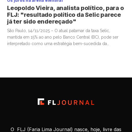
Os juros na arena eleitoral
Leopoldo Vieira, analista político, para o
FLJ: "resultado político da Selic parece
já ter sido endereçado"
São Paulo, 14/11/2025 – O atual patamar da taxa Selic,
mantida em 15% ao ano pelo Banco Central (BC), pode ser
interpretado como uma estratégia bem-sucedida da
autoridade monetária para valorizar o real frente ao dólar e,
assim, conter a inflação, sobretudo a de alimentos. Esse
movimento contribuiu para a estabilização da popularidade
do presidente Luiz […]
O FLJ (Faria Lima Journal) nasce, hoje, livre das