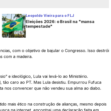
Leopoldo Vieira para o FLJ
Eleições 2026: o Brasil na "mansa
tempestade"
ias, com o objetivo de bajular o Congresso. Isso destrói
ns com a madeira.
” e ideológico, Lula vai levá-lo ao Ministério.
l, tão caro ao PT. Mas Lula desistiu. Empurrou Fufuca
enta nos convencer que não vendeu sua alma ao diabo.
ido mais ético na construção de alianças, mesmo depois
sca na internet, encontrei uma declaração feita em