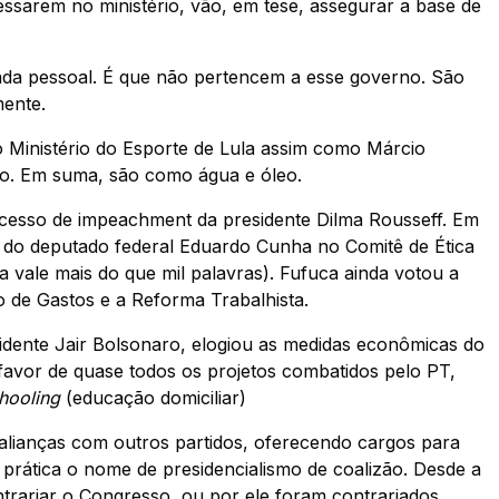
ssarem no ministério, vão, em tese, assegurar a base de
da pessoal. É que não pertencem a esse governo. São
mente.
Ministério do Esporte de Lula assim como Márcio
o. Em suma, são como água e óleo.
ocesso de impeachment da presidente Dilma Rousseff. Em
 do deputado federal Eduardo Cunha no Comitê de Ética
vale mais do que mil palavras). Fufuca ainda votou a
o de Gastos e a Reforma Trabalhista.
idente Jair Bolsonaro, elogiou as medidas econômicas do
favor de quase todos os projetos combatidos pelo PT,
hooling
(educação domiciliar)
 alianças com outros partidos, oferecendo cargos para
 prática o nome de presidencialismo de coalizão. Desde a
trariar o Congresso, ou por ele foram contrariados,