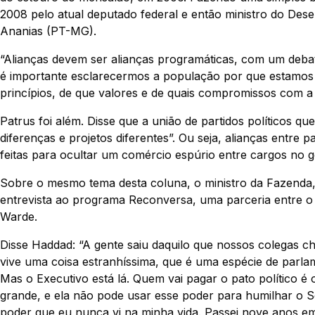
2008 pelo atual deputado federal e então ministro do Des
Ananias (PT-MG).
“Alianças devem ser alianças programáticas, com um deba
é importante esclarecermos a população por que estamos f
princípios, de que valores e de quais compromissos com a
Patrus foi além. Disse que a união de partidos políticos
diferenças e projetos diferentes”. Ou seja, alianças entr
feitas para ocultar um comércio espúrio entre cargos no 
Sobre o mesmo tema desta coluna, o ministro da Fazenda
entrevista ao programa Reconversa, uma parceria entre o 
Warde.
Disse Haddad: “A gente saiu daquilo que nossos colegas ch
vive uma coisa estranhíssima, que é uma espécie de parlam
Mas o Executivo está lá. Quem vai pagar o pato político
grande, e ela não pode usar esse poder para humilhar o S
poder que eu nunca vi na minha vida. Passei nove anos em