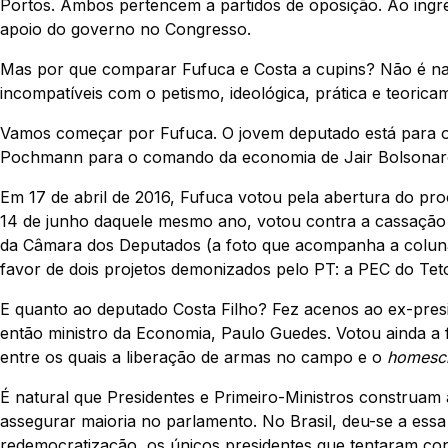
Portos. Ambos pertencem a partidos de oposição. Ao ingre
apoio do governo no Congresso.
Mas por que comparar Fufuca e Costa a cupins? Não é na
incompatíveis com o petismo, ideológica, prática e teorica
Vamos começar por Fufuca. O jovem deputado está para o 
Pochmann para o comando da economia de Jair Bolsonar
Em 17 de abril de 2016, Fufuca votou pela abertura do pr
14 de junho daquele mesmo ano, votou contra a cassação
da Câmara dos Deputados (a foto que acompanha a coluna 
favor de dois projetos demonizados pelo PT: a PEC do Tet
E quanto ao deputado Costa Filho? Fez acenos ao ex-pres
então ministro da Economia, Paulo Guedes. Votou ainda a 
entre os quais a liberação de armas no campo e o
homesc
É natural que Presidentes e Primeiro-Ministros construam
assegurar maioria no parlamento. No Brasil, deu-se a essa
redemocratização, os únicos presidentes que tentaram con