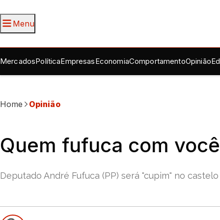
Menu
Mercados
Política
Empresas
Economia
Comportamento
Opinião
Ed
Home
Opinião
Quem fufuca com você,
Deputado André Fufuca (PP) será "cupim" no castelo