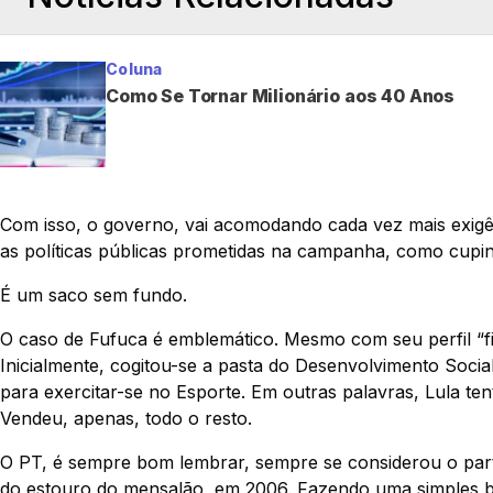
Coluna
Como Se Tornar Milionário aos 40 Anos
Com isso, o governo, vai acomodando cada vez mais exigênc
as políticas públicas prometidas na campanha, como cupi
É um saco sem fundo.
O caso de Fufuca é emblemático. Mesmo com seu perfil “fisio
Inicialmente, cogitou-se a pasta do Desenvolvimento Socia
para exercitar-se no Esporte. Em outras palavras, Lula t
Vendeu, apenas, todo o resto.
O PT, é sempre bom lembrar, sempre se considerou o part
do estouro do mensalão, em 2006. Fazendo uma simples bu