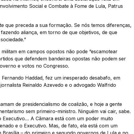
envolvimento Social e Combate à Fome de Lula, Patrus
te que preceda a sua formação. Se nós temos diferenças,
azendo aliança, em torno de que objetivos, de que
 sociedade.”
 que militam em campos opostos não pode “escamotear
e partidos que defendem bandeiras opostas não podem ser
governo e votos no Congresso.
, Fernando Haddad, fez um inesperado desabafo, em
jornalista Reinaldo Azevedo e o advogado Walfrido
amam de presidencialismo de coalizão, e hoje a gente
entarismo sem primeiro-ministro. Ninguém vai cair, sabe.
 é o Executivo… A Câmara está com um poder muito
enado e o Executivo. Mas, de fato, ela está com um
 Brasília – do primeiro e segundo governos de Lula e no