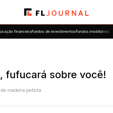
ucação financeira
Fundos de investimentos
Fundos imobiliários
 fufucará sobre você!
 de madeira petista