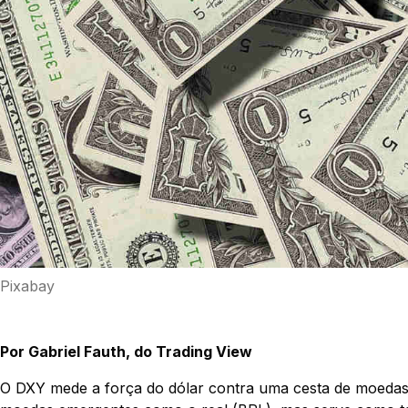
Pixabay
Por Gabriel Fauth, do Trading View
O DXY mede a força do dólar contra uma cesta de moedas