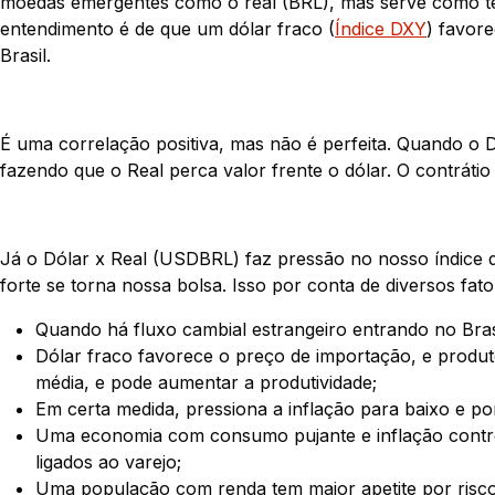
moedas emergentes como o real (BRL), mas serve como ter
entendimento é de que um dólar fraco (
Índice DXY
) favor
Brasil.
É uma correlação positiva, mas não é perfeita. Quando o 
fazendo que o Real perca valor frente o dólar. O contrátio
Já o Dólar x Real (USDBRL) faz pressão no nosso índice d
forte se torna nossa bolsa. Isso por conta de diversos fato
Quando há fluxo cambial estrangeiro entrando no Brasi
Dólar fraco favorece o preço de importação, e produ
média, e pode aumentar a produtividade;
Em certa medida, pressiona a inflação para baixo e 
Uma economia com consumo pujante e inflação contro
ligados ao varejo;
Uma população com renda tem maior apetite por risco