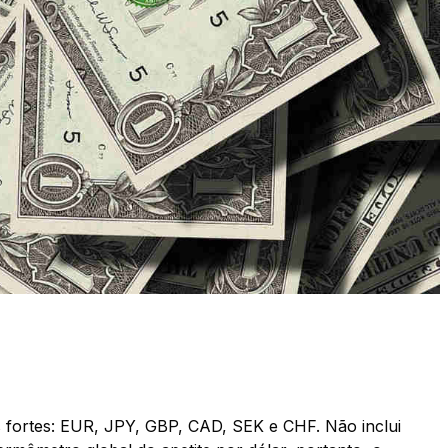
 fortes: EUR, JPY, GBP, CAD, SEK e CHF. Não inclui