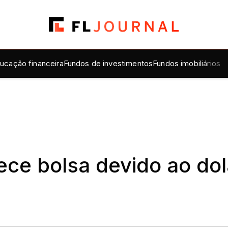
ucação financeira
Fundos de investimentos
Fundos imobiliários
ece bolsa devido ao dol