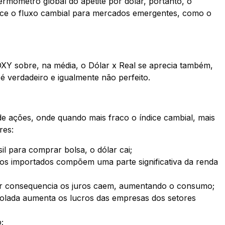
mômetro global do apetite por dólar, portanto, o
ece o fluxo cambial para mercados emergentes, como o
DXY sobre, na média, o Dólar x Real se aprecia também,
 é verdadeiro e igualmente não perfeito.
e ações, onde quando mais fraco o índice cambial, mais
res:
l para comprar bolsa, o dólar cai;
tos importados compõem uma parte significativa da renda
por consequencia os juros caem, aumentando o consumo;
lada aumenta os lucros das empresas dos setores
;